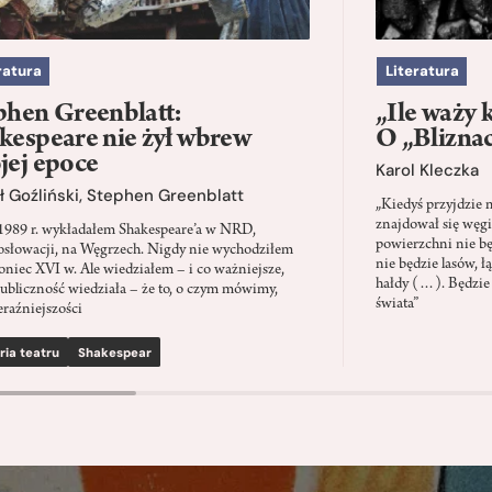
ratura
Literatura
phen Greenblatt:
„Ile waży 
kespeare nie żył wbrew
O „Blizna
jej epoce
Karol Kleczka
 Goźliński
,
Stephen Greenblatt
„Kiedyś przyjdzie 
znajdował się węgi
1989 r. wykładałem Shakespeare’a w NRD,
powierzchni nie będ
słowacji, na Węgrzech. Nigdy nie wychodziłem
nie będzie lasów, ł
oniec XVI w. Ale wiedziałem – i co ważniejsze,
hałdy (…). Będzie
ubliczność wiedziała – że to, o czym mówimy,
świata”
eraźniejszości
ria teatru
Shakespear