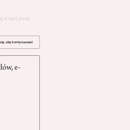
ię w nurt prozy
 się, aby kontynuuwać
łów, e-