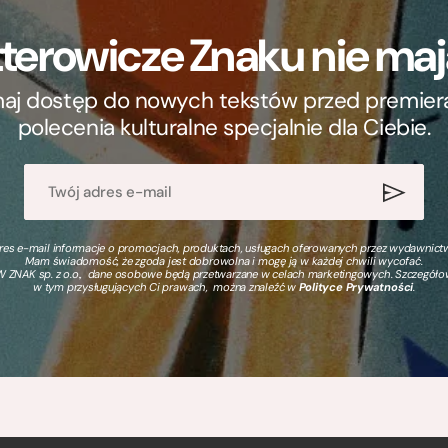
terowicze Znaku nie m
ymaj dostęp do nowych tekstów przed premierą, 
polecenia kulturalne specjalnie dla Ciebie.
s e-mail informacje o promocjach, produktach, usługach oferowanych przez wydawnictwo
Mam świadomość, że zgoda jest dobrowolna i mogę ją w każdej chwili wycofać.
 ZNAK sp. z o.o., dane osobowe będą przetwarzane w celach marketingowych. Szczegół
w tym przysługujących Ci prawach, można znaleźć w
Polityce Prywatności
.