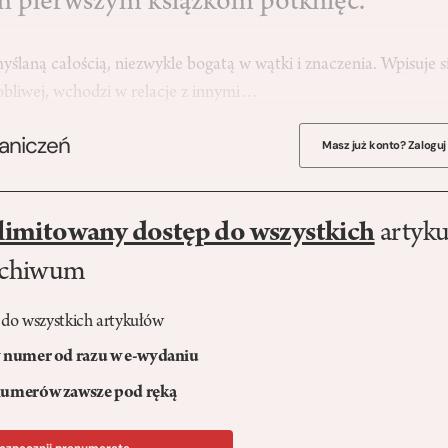
h pierwszym książkom potknięć.
yślaną całością, niezwykle bogatą w wątki i znaczenia. Wpisuje s
bliwej, wchodzi w relacje z innymi…
raniczeń
Masz już konto? Zaloguj
limitowany dostęp do wszystkich
artyku
rchiwum
 do wszystkich artykułów
numer od razu w e-wydaniu
umerów zawsze pod ręką
ozpocznij prenumeratę