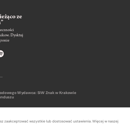
ieżąco ze
m”
eczności
nikow. Dysktuj
gronie
arodowego
Wydawca: SIW Znak w Krakowie
unduszu
sz zaakceptować wszystkie lub dostosować ustawienia. Więcej w naszej