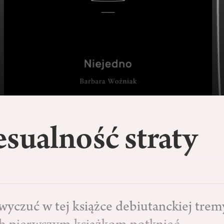
sualność straty
wyczuć w tej książce debiutanckiej tremy