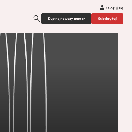
Zaloguj się
Kup najnowszy numer
Subskrybuj