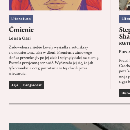
Literatura
Lite
Ćmienie
Ste
Sha
Leesa Gazi
swo
Zadowolona z siebie Lovely wysiadła z autorikszy
Paweł
z dwudziestoma taka w dłoni. Promienie zimowego
słońca przemknęły po jej ciele i spłynęły dalej na ziemię.
Przed 
Poczuła przyjemną senność. Wydawało jej się, że jak
Czecho
tylko zamknie oczy, pozostanie w tej chwili przez
poza k
wieczność.
moja p
sięga t
Azja
Bangladesz
Histo