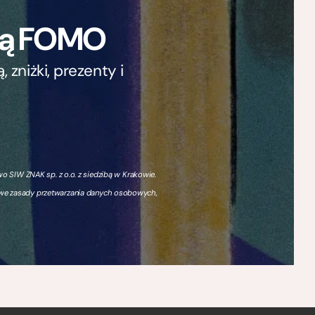
ają FOMO
zniżki, prezenty i
 SIW ZNAK sp. z o.o. z siedzibą w Krakowie.
owe zasady przetwarzania danych osobowych,