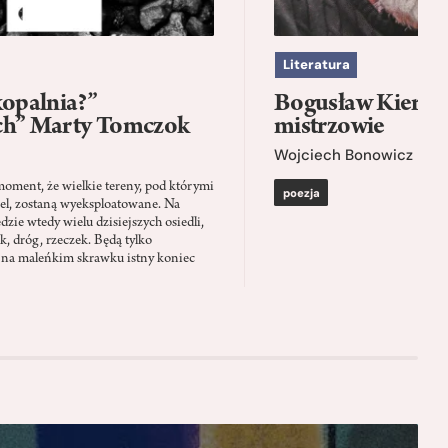
Literatura
kopalnia?”
Bogusław Kierc |
ch” Marty Tomczok
mistrzowie
Wojciech Bonowicz
moment, że wielkie tereny, pod którymi
poezja
el, zostaną wyeksploatowane. Na
zie wtedy wielu dzisiejszych osiedli,
ąk, dróg, rzeczek. Będą tylko
 na maleńkim skrawku istny koniec