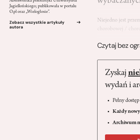
wybaczanyc
Absolwentka polonistyki Uniwersytetu
Jagiellońskiego; publikowała w portalu
O.pl oraz „Wielogłosie”.
Niejedno jest przem
Zobacz wszystkie artykuły
autora
chorobowej / choro
Czytaj bez og
Zyskaj
nie
wydań i a
Pełny dostęp
Każdy nowy 
Archiwum n
R