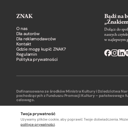
ZNAK
Bądź na b
„Znakie
O nas
Dołącz do społ
Dla autorów
naszych czytel
Dla reklamodawców
w najlepszym 
Kontakt
Gdzie mogę kupić ZNAK?
Regulamin
Polityka prywatności
Dofinansowano ze środków Ministra Kultury i Dziedzictwa N
pochodzących z Funduszu Promocji Kultury – państwowego f
celowego.
Twoja prywatność
Używamy plików cookie, aby poprawić Twoje doświadczenia. Może
A
A
polityce prywatności
.