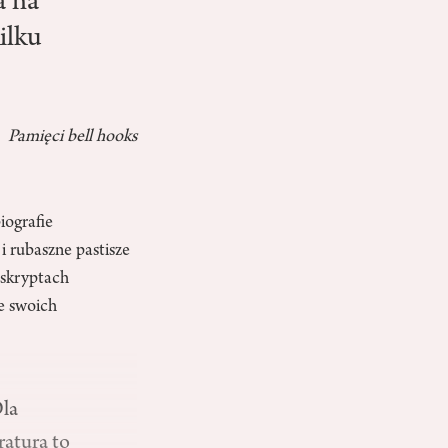
a na
ilku
Pamięci bell hooks
iografie
i rubaszne pastisze
uskryptach
e swoich
Dla
ratura to