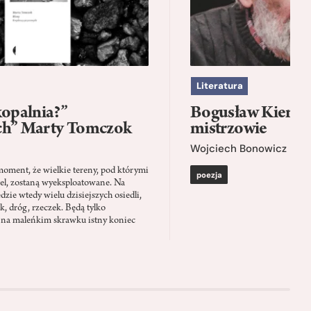
Literatura
kopalnia?”
Bogusław Kierc |
ch” Marty Tomczok
mistrzowie
Wojciech Bonowicz
moment, że wielkie tereny, pod którymi
poezja
el, zostaną wyeksploatowane. Na
zie wtedy wielu dzisiejszych osiedli,
ąk, dróg, rzeczek. Będą tylko
 na maleńkim skrawku istny koniec