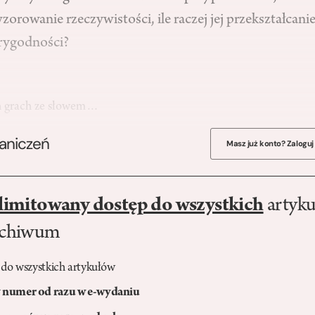
zorowanie rzeczywistości, ile raczej jej przekształcani
arygodności?
h grach ze słowem…
raniczeń
Masz już konto? Zaloguj
limitowany dostęp do wszystkich
artyku
rchiwum
 do wszystkich artykułów
numer od razu w e-wydaniu