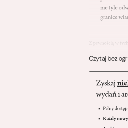
nie tyle odw
granice wi
Z pewnością w tyc
Czytaj bez og
Zyskaj
nie
wydań i a
Pełny dostęp
Każdy nowy 