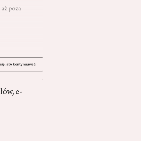
e aż poza
 się, aby kontynuuwać
łów, e-