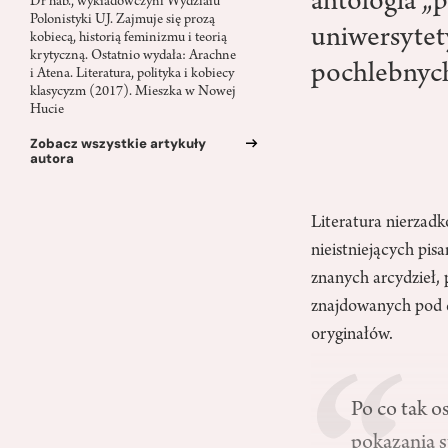
antologia „
Dr hab., wykładowczyni Wydziału
Polonistyki UJ. Zajmuje się prozą
uniwersytety
kobiecą, historią feminizmu i teorią
krytyczną. Ostatnio wydała: Arachne
pochlebnych
i Atena. Literatura, polityka i kobiecy
klasycyzm (2017). Mieszka w Nowej
Hucie
Zobacz wszystkie artykuły
autora
Literatura nierzadk
nieistniejących pis
znanych arcydzieł,
znajdowanych pod 
oryginałów.
Po co tak o
pokazania s