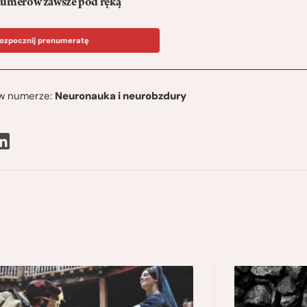
umerów zawsze pod ręką
ozpocznij prenumeratę
ę w numerze:
Neuronauka i neurobzdury