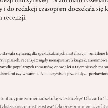
poezji murzyńskiej” Niam niam rozesłan
 i do redakcji czasopism doczekała się k
 recenzji.
o stawała się sceną dla spektakularnych mistyfikacji – zmyślone b
arzy i pisarek, recenzje z nigdy nienapisanych książek, anonimowe 
 parodie popularnych romansów, opowieści o tajemniczych man
drzwiami czy w wannie. No i oczywiście przekłady… pozbawion
stentacyjnie zamieniać sztukę w sztuczkę? Dla żartu? 
tylistycznego mistrzostwa? Dla przypomnienia, że lite