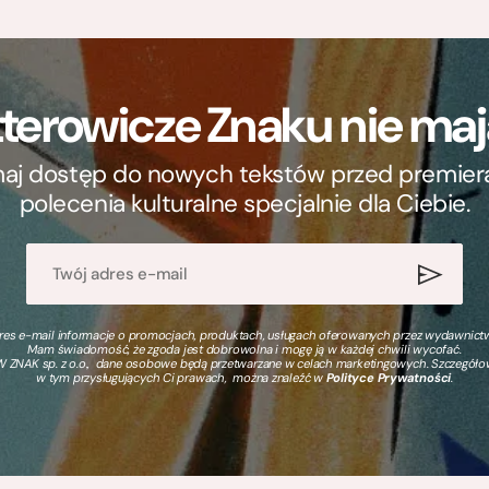
terowicze Znaku nie m
ymaj dostęp do nowych tekstów przed premierą, 
polecenia kulturalne specjalnie dla Ciebie.
s e-mail informacje o promocjach, produktach, usługach oferowanych przez wydawnictwo
Mam świadomość, że zgoda jest dobrowolna i mogę ją w każdej chwili wycofać.
 ZNAK sp. z o.o., dane osobowe będą przetwarzane w celach marketingowych. Szczegół
w tym przysługujących Ci prawach, można znaleźć w
Polityce Prywatności
.