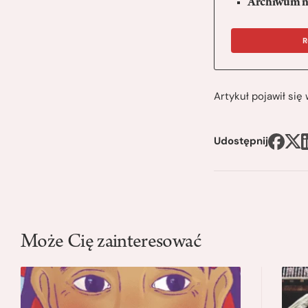
Archiwum n
R
Artykuł pojawił si
Udostępnij
Może Cię zainteresować