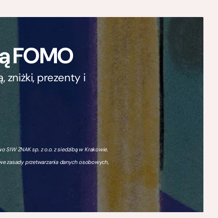
ają FOMO
zniżki, prezenty i
 SIW ZNAK sp. z o.o. z siedzibą w Krakowie.
owe zasady przetwarzania danych osobowych,