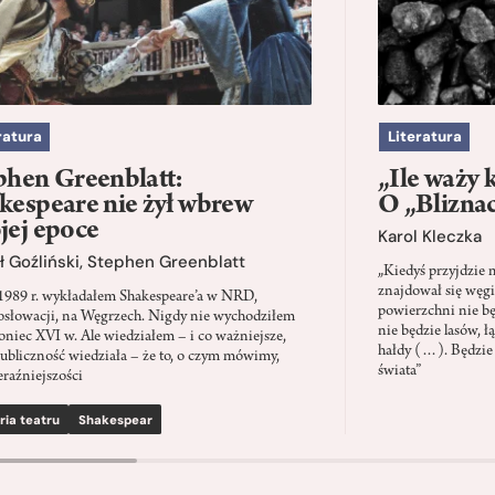
ratura
Literatura
phen Greenblatt:
„Ile waży 
kespeare nie żył wbrew
O „Blizna
jej epoce
Karol Kleczka
 Goźliński
,
Stephen Greenblatt
„Kiedyś przyjdzie 
znajdował się węgi
1989 r. wykładałem Shakespeare’a w NRD,
powierzchni nie będ
słowacji, na Węgrzech. Nigdy nie wychodziłem
nie będzie lasów, ł
oniec XVI w. Ale wiedziałem – i co ważniejsze,
hałdy (…). Będzie
ubliczność wiedziała – że to, o czym mówimy,
świata”
eraźniejszości
ria teatru
Shakespear