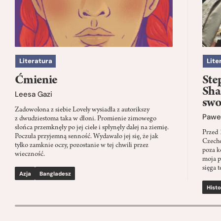
Literatura
Lite
Ćmienie
Ste
Sha
Leesa Gazi
swo
Zadowolona z siebie Lovely wysiadła z autorikszy
Paweł
z dwudziestoma taka w dłoni. Promienie zimowego
słońca przemknęły po jej ciele i spłynęły dalej na ziemię.
Przed 
Poczuła przyjemną senność. Wydawało jej się, że jak
Czecho
tylko zamknie oczy, pozostanie w tej chwili przez
poza k
wieczność.
moja p
sięga t
Azja
Bangladesz
Histo