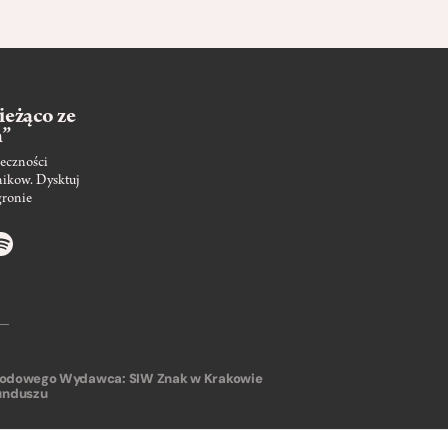
ieżąco ze
m”
eczności
nikow. Dysktuj
gronie
arodowego
Wydawca: SIW Znak w Krakowie
unduszu