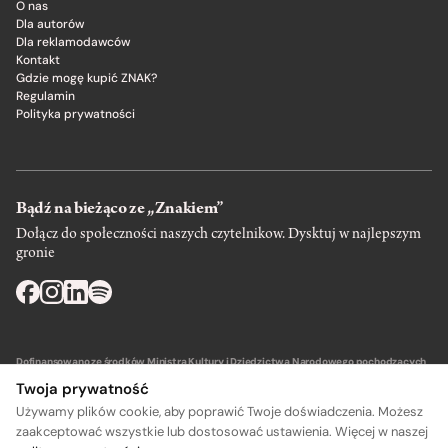
O nas
Dla autorów
Dla reklamodawców
Kontakt
Gdzie mogę kupić ZNAK?
Regulamin
Polityka prywatności
Bądź na bieżąco ze „Znakiem”
Dołącz do społeczności naszych czytelnikow. Dysktuj w najlepszym
gronie
Dofinansowano ze środków Ministra Kultury i Dziedzictwa Narodowego pochodzących
z Funduszu Promocji Kultury – państwowego funduszu celowego.
Twoja prywatność
Używamy plików cookie, aby poprawić Twoje doświadczenia. Możesz
zaakceptować wszystkie lub dostosować ustawienia. Więcej w naszej