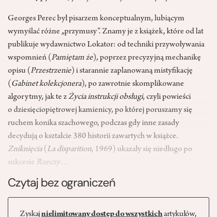
Georges Perec był pisarzem konceptualnym, lubiącym
wymyślać różne „przymusy”. Znamy je z książek, które od lat
publikuje wydawnictwo Lokator: od techniki przywoływania
wspomnień (
Pamiętam że
), poprzez precyzyjną mechanikę
opisu (
Przestrzenie
) i starannie zaplanowaną mistyfikację
(
Gabinet kolekcjonera
), po zawrotnie skomplikowane
algorytmy, jak te z
Życia instrukcji obsługi
, czyli powieści
o dziesięciopiętrowej kamienicy, po której poruszamy się
ruchem konika szachowego, podczas gdy inne zasady
decydują o kształcie 380 historii zawartych w książce.
Zniknięcia
(
La disparition
, 1969) ukazały się niedługo po
sukcesie
Rzeczy
…
Czytaj bez ograniczeń
Zyskaj
nielimitowany dostęp do wszystkich
artykułów,