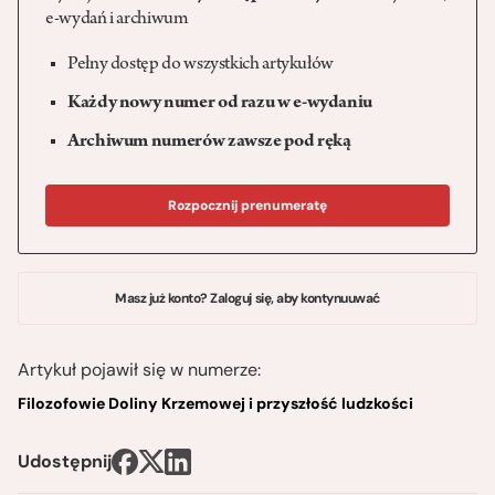
e-wydań i archiwum
Pełny dostęp do wszystkich artykułów
Każdy nowy numer od razu w e-wydaniu
Archiwum numerów zawsze pod ręką
Rozpocznij prenumeratę
Masz już konto? Zaloguj się, aby kontynuuwać
Artykuł pojawił się w numerze:
Filozofowie Doliny Krzemowej i przyszłość ludzkości
Udostępnij