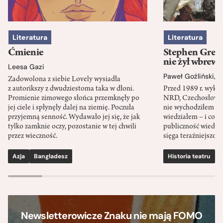
Literatura
Literatura
Ćmienie
Stephen Green
nie żył wbrew 
Leesa Gazi
Paweł Goźliński
,
S
Zadowolona z siebie Lovely wysiadła
z autorikszy z dwudziestoma taka w dłoni.
Przed 1989 r. wykł
Promienie zimowego słońca przemknęły po
NRD, Czechosłowacj
jej ciele i spłynęły dalej na ziemię. Poczuła
nie wychodziłem po
przyjemną senność. Wydawało jej się, że jak
wiedziałem – i co w
tylko zamknie oczy, pozostanie w tej chwili
publiczność wiedzia
przez wieczność.
sięga teraźniejszośc
Azja
Bangladesz
Historia teatru
S
Newsletterowicze Znaku nie mają FOMO