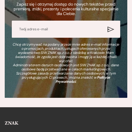
Zapisz się i otrzymaj dostęp do nowych tekstów przed
premierą, zniżki, prezenty i polecenia kulturalne specjalnie
dla Ciebie.
Chcę otrzymywać na podany przeze mnie adres e-mail informacje
o promocjach, produktach, usługach oferowanych przez
wydawnictwo SIW ZNAK sp. z o.o. z siedzibą w Krakowie. Mam
świadomość, że zgoda jest dobrowolna i mogę ją w każdej chwili
wycofać.
Administratorem danych osobowych jest SIW ZNAK sp. z o.o., dane
osobowe będą przetwarzane w celach marketingowych.
Szczegółowe zasady przetwarzania danych osobowych, w tym
przysługujących Ci prawach, można znaleźć w
Polityce
Prywatności
.
ZNAK