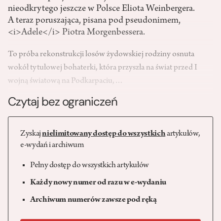
nieodkrytego jeszcze w Polsce Eliota Weinbergera.
A teraz poruszająca, pisana pod pseudonimem,
<i>Adele</i> Piotra Morgenbessera.
To próba rekonstrukcji losów żydowskiej rodziny osnuta
wokół tytułowej bohaterki, która przyszła na świat przed I
wojną światową na Podkarpaciu,…
Czytaj bez ograniczeń
Zyskaj
nielimitowany dostęp do wszystkich
artykułów,
e-wydań i archiwum
Pełny dostęp do wszystkich artykułów
Każdy nowy numer od razu w e-wydaniu
Archiwum numerów zawsze pod ręką