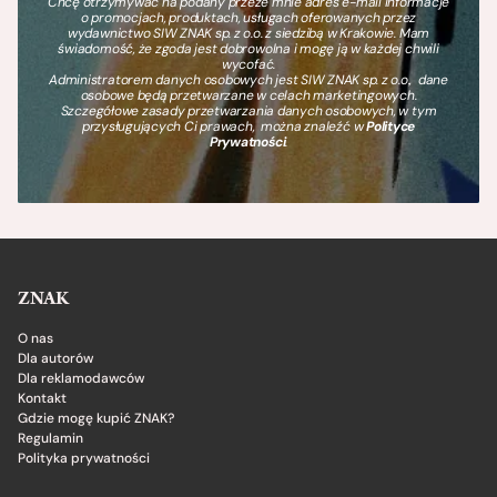
Chcę otrzymywać na podany przeze mnie adres e-mail informacje
o promocjach, produktach, usługach oferowanych przez
wydawnictwo SIW ZNAK sp. z o.o. z siedzibą w Krakowie. Mam
świadomość, że zgoda jest dobrowolna i mogę ją w każdej chwili
wycofać.
Administratorem danych osobowych jest SIW ZNAK sp. z o.o., dane
osobowe będą przetwarzane w celach marketingowych.
Szczegółowe zasady przetwarzania danych osobowych, w tym
przysługujących Ci prawach, można znaleźć w
Polityce
Prywatności
.
ZNAK
O nas
Dla autorów
Dla reklamodawców
Kontakt
Gdzie mogę kupić ZNAK?
Regulamin
Polityka prywatności