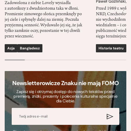
Paweł Goźliński
,
S
Zadowolona z siebie Lovely wysiadła
z autorikszy z dwudziestoma taka w dłoni.
Przed 1989 r. wykł
Promienie zimowego słońca przemknęły po
NRD, Czechosłowacj
jej ciele i spłynęły dalej na ziemię. Poczuła
nie wychodziłem po
przyjemną senność. Wydawało jej się, że jak
wiedziałem – i co w
tylko zamknie oczy, pozostanie w tej chwili
publiczność wiedzia
przez wieczność.
sięga teraźniejszośc
Azja
Bangladesz
Historia teatru
S
Newsletterowicze Znaku nie mają FOMO
Zapisz się i otrzymaj dostęp do nowych tekstów przed
premierą, zniżki, prezenty i polecenia kulturalne specjalnie
dla Ciebie.