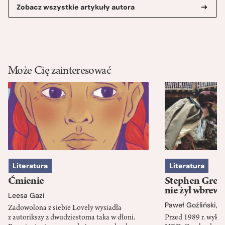
Zobacz wszystkie artykuły autora
Może Cię zainteresować
Literatura
Literatura
Ćmienie
Stephen Green
nie żył wbrew 
Leesa Gazi
Paweł Goźliński
,
S
Zadowolona z siebie Lovely wysiadła
z autorikszy z dwudziestoma taka w dłoni.
Przed 1989 r. wykł