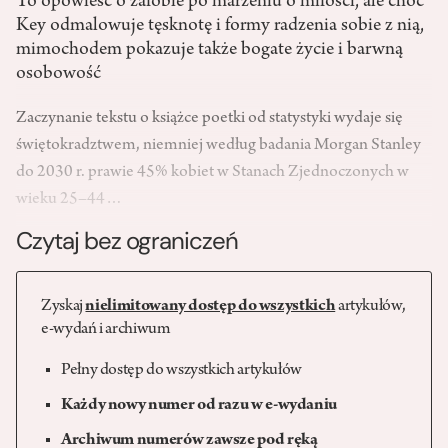
To opowieść o żałobie po marzeniu o miłości, ale choć
Key odmalowuje tęsknotę i formy radzenia sobie z nią,
mimochodem pokazuje także bogate życie i barwną
osobowość
Zaczynanie tekstu o książce poetki od statystyki wydaje się
świętokradztwem, niemniej według badania Morgan Stanley
do 2030 r. prawie 45% kobiet w Stanach Zjednoczonych w
wieku 25–44…
Czytaj bez ograniczeń
Zyskaj
nielimitowany dostęp do wszystkich
artykułów,
e-wydań i archiwum
Pełny dostęp do wszystkich artykułów
Każdy nowy numer od razu w e-wydaniu
Archiwum numerów zawsze pod ręką