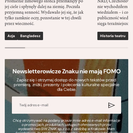
Promienie zimowego słońca przemknęły po
NRD, Czechosłowacj
jej ciele i spłynęły dalej na ziemię. Poczuła
nie wychodziłem po
przyjemną senność. Wydawało jej się, że jak
wiedziałem – i co w
tylko zamknie oczy, pozostanie w tej chwili
publiczność wiedzia
przez wieczność.
sięga teraźniejszośc
Azja
Bangladesz
Historia teatru
S
Newsletterowicze Znaku nie mają FOMO
Zapisz się i otrzymaj dostęp do nowych tekstów przed
premierą, zniżki, prezenty i polecenia kulturalne specjalnie
dla Ciebie.
Chcę otrzymywać na podany przeze mnie adres e-mail informacje
o promocjach, produktach, usługach oferowanych przez
wydawnictwo SIW ZNAK sp. z o.o. z siedzibą w Krakowie. Mam