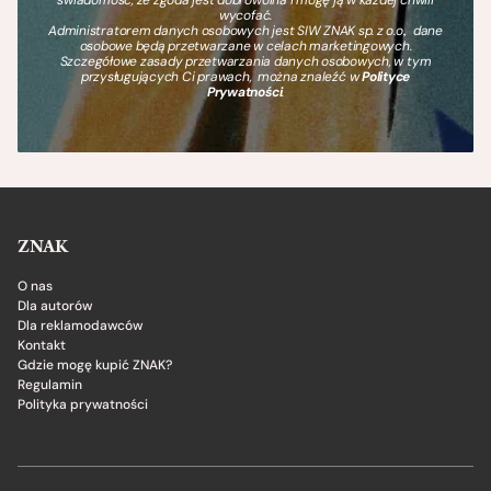
świadomość, że zgoda jest dobrowolna i mogę ją w każdej chwili
wycofać.
Administratorem danych osobowych jest SIW ZNAK sp. z o.o., dane
osobowe będą przetwarzane w celach marketingowych.
Szczegółowe zasady przetwarzania danych osobowych, w tym
przysługujących Ci prawach, można znaleźć w
Polityce
Prywatności
.
ZNAK
O nas
Dla autorów
Dla reklamodawców
Kontakt
Gdzie mogę kupić ZNAK?
Regulamin
Polityka prywatności