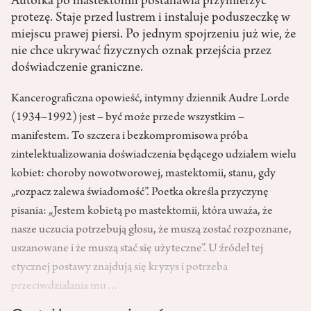
Autorka po mastektomii postanawia przymierzyć
protezę. Staje przed lustrem i instaluje poduszeczkę w
miejscu prawej piersi. Po jednym spojrzeniu już wie, że
nie chce ukrywać fizycznych oznak przejścia przez
doświadczenie graniczne.
Kancerograficzna opowieść, intymny dziennik Audre Lorde
(1934–1992) jest – być może przede wszystkim –
manifestem. To szczera i bezkompromisowa próba
zintelektualizowania doświadczenia będącego udziałem wielu
kobiet: choroby nowotworowej, mastektomii, stanu, gdy
„rozpacz zalewa świadomość”. Poetka określa przyczynę
pisania: „Jestem kobietą po mastektomii, która uważa, że
nasze uczucia potrzebują głosu, że muszą zostać rozpoznane,
uszanowane i że muszą stać się użyteczne”. U źródeł tej
etycznej postawy znajdują się kryzys i potrzeba
przeciwdziałania mu…