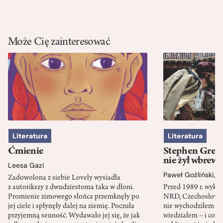
Może Cię zainteresować
Literatura
Literatura
Ćmienie
Stephen Green
nie żył wbrew 
Leesa Gazi
Paweł Goźliński
,
S
Zadowolona z siebie Lovely wysiadła
z autorikszy z dwudziestoma taka w dłoni.
Przed 1989 r. wykł
Promienie zimowego słońca przemknęły po
NRD, Czechosłowacj
jej ciele i spłynęły dalej na ziemię. Poczuła
nie wychodziłem po
przyjemną senność. Wydawało jej się, że jak
wiedziałem – i co w