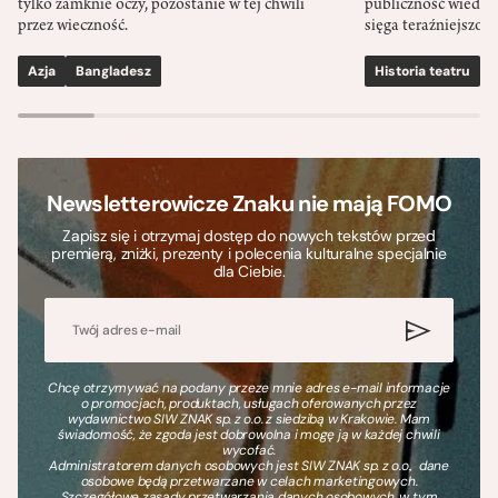
tylko zamknie oczy, pozostanie w tej chwili
publiczność wiedzia
przez wieczność.
sięga teraźniejszośc
Azja
Bangladesz
Historia teatru
S
Newsletterowicze Znaku nie mają FOMO
Zapisz się i otrzymaj dostęp do nowych tekstów przed
premierą, zniżki, prezenty i polecenia kulturalne specjalnie
dla Ciebie.
Chcę otrzymywać na podany przeze mnie adres e-mail informacje
o promocjach, produktach, usługach oferowanych przez
wydawnictwo SIW ZNAK sp. z o.o. z siedzibą w Krakowie. Mam
świadomość, że zgoda jest dobrowolna i mogę ją w każdej chwili
wycofać.
Administratorem danych osobowych jest SIW ZNAK sp. z o.o., dane
osobowe będą przetwarzane w celach marketingowych.
Szczegółowe zasady przetwarzania danych osobowych, w tym