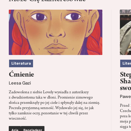
Literatura
Lite
Ćmienie
Ste
Sha
Leesa Gazi
swo
Zadowolona z siebie Lovely wysiadła z autorikszy
Paweł
z dwudziestoma taka w dłoni. Promienie zimowego
słońca przemknęły po jej ciele i spłynęły dalej na ziemię.
Przed 
Poczuła przyjemną senność. Wydawało jej się, że jak
Czecho
tylko zamknie oczy, pozostanie w tej chwili przez
poza k
wieczność.
moja p
sięga t
Azja
Bangladesz