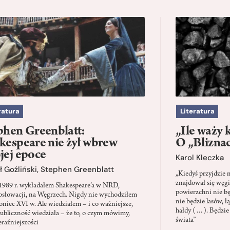
ratura
Literatura
phen Greenblatt:
„Ile waży 
kespeare nie żył wbrew
O „Blizna
jej epoce
Karol Kleczka
 Goźliński
,
Stephen Greenblatt
„Kiedyś przyjdzie 
znajdował się węgi
1989 r. wykładałem Shakespeare’a w NRD,
powierzchni nie będ
słowacji, na Węgrzech. Nigdy nie wychodziłem
nie będzie lasów, ł
oniec XVI w. Ale wiedziałem – i co ważniejsze,
hałdy (…). Będzie
ubliczność wiedziała – że to, o czym mówimy,
świata”
eraźniejszości