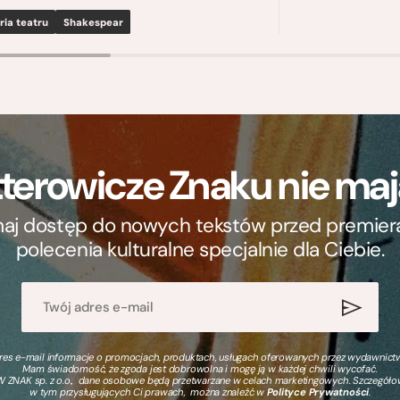
ria teatru
Shakespear
terowicze Znaku nie m
ymaj dostęp do nowych tekstów przed premierą, 
polecenia kulturalne specjalnie dla Ciebie.
s e-mail informacje o promocjach, produktach, usługach oferowanych przez wydawnictwo
Mam świadomość, że zgoda jest dobrowolna i mogę ją w każdej chwili wycofać.
 ZNAK sp. z o.o., dane osobowe będą przetwarzane w celach marketingowych. Szczegół
w tym przysługujących Ci prawach, można znaleźć w
Polityce Prywatności
.