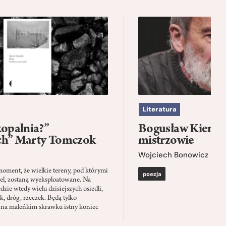
Literatura
kopalnia?”
Bogusław Kierc |
ch” Marty Tomczok
mistrzowie
Wojciech Bonowicz
moment, że wielkie tereny, pod którymi
poezja
el, zostaną wyeksploatowane. Na
zie wtedy wielu dzisiejszych osiedli,
ąk, dróg, rzeczek. Będą tylko
 na maleńkim skrawku istny koniec