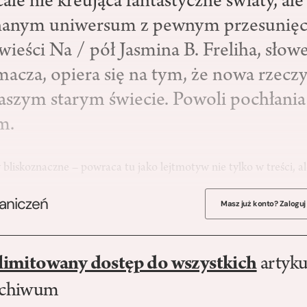
e nie kreująca fantastyczne światy, ale 
znanym uniwersum z pewnym przesunięc
ieści Na / pół Jasmina B. Freliha, słow
umacza, opiera się na tym, że nowa rzecz
aszym starym świecie. Powoli pochłania 
m.
y bliskoznaczne – powraca tu jako lejtmotyw nie tylko w treści, a
raniczeń
Masz już konto? Zaloguj
limitowany dostęp do wszystkich
artyku
rchiwum