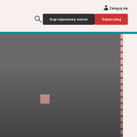
Zaloguj się
Kup najnowszy numer
Subskrybuj