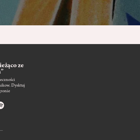
ieżąco ze
m”
eczności
nikow. Dysktuj
gronie