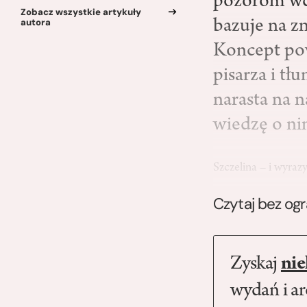
pozorom wcal
Zobacz wszystkie artykuły
autora
bazuje na 
Koncept pow
pisarza i tł
narasta na n
wiedzę o ni
Szczelina – i wyraz
Czytaj bez og
Zyskaj
nie
wydań i a