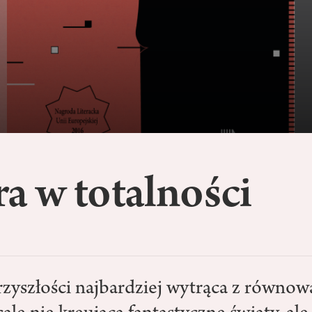
a w totalności
przyszłości najbardziej wytrąca z równ