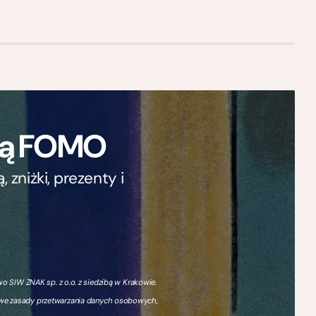
ają FOMO
zniżki, prezenty i
 SIW ZNAK sp. z o.o. z siedzibą w Krakowie.
owe zasady przetwarzania danych osobowych,