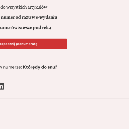
 do wszystkich artykułów
numer od razu w e-wydaniu
umerów zawsze pod ręką
ozpocznij prenumeratę
ę w numerze:
Którędy do snu?