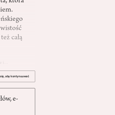
ta, która
iem.
eńskiego
ywistość
też całą
le i…
 się, aby kontynuuwać
łów, e-