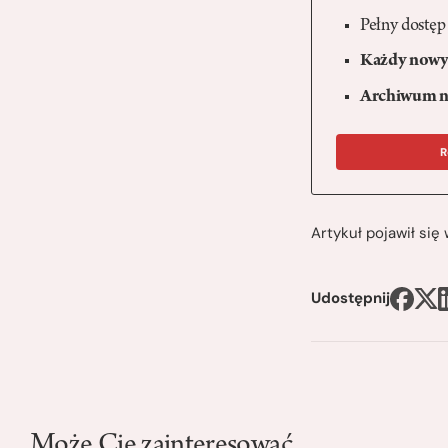
Pełny dostęp
Każdy nowy 
Archiwum n
R
Artykuł pojawił si
Udostępnij
Może Cię zainteresować