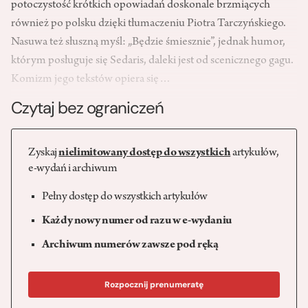
potoczystość krótkich opowiadań doskonale brzmiących
również po polsku dzięki tłumaczeniu Piotra Tarczyńskiego.
Nasuwa też słuszną myśl: „Będzie śmiesznie”, jednak humor,
którym posługuje się Sedaris, daleki jest od scenicznego gagu.
Komizm jego tekstów opiera się…
Czytaj bez ograniczeń
Zyskaj
nielimitowany dostęp do wszystkich
artykułów,
e-wydań i archiwum
Pełny dostęp do wszystkich artykułów
Każdy nowy numer od razu w e-wydaniu
Archiwum numerów zawsze pod ręką
Rozpocznij prenumeratę