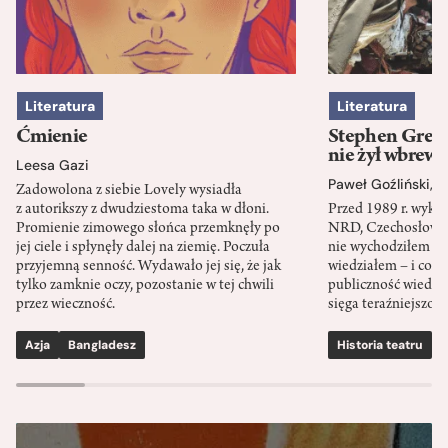
Literatura
Literatura
Ćmienie
Stephen Green
nie żył wbrew 
Leesa Gazi
Paweł Goźliński
,
S
Zadowolona z siebie Lovely wysiadła
z autorikszy z dwudziestoma taka w dłoni.
Przed 1989 r. wykł
Promienie zimowego słońca przemknęły po
NRD, Czechosłowacj
jej ciele i spłynęły dalej na ziemię. Poczuła
nie wychodziłem po
przyjemną senność. Wydawało jej się, że jak
wiedziałem – i co w
tylko zamknie oczy, pozostanie w tej chwili
publiczność wiedzia
przez wieczność.
sięga teraźniejszośc
Azja
Bangladesz
Historia teatru
S