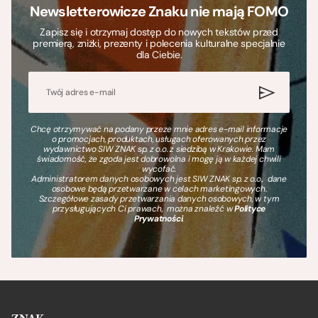
Newsletterowicze Znaku nie mają FOMO
Zapisz się i otrzymaj dostęp do nowych tekstów przed
premierą, zniżki, prezenty i polecenia kulturalne specjalnie
dla Ciebie.
Chcę otrzymywać na podany przeze mnie adres e-mail informacje
o promocjach, produktach, usługach oferowanych przez
wydawnictwo SIW ZNAK sp. z o.o. z siedzibą w Krakowie. Mam
świadomość, że zgoda jest dobrowolna i mogę ją w każdej chwili
wycofać.
Administratorem danych osobowych jest SIW ZNAK sp. z o.o., dane
osobowe będą przetwarzane w celach marketingowych.
Szczegółowe zasady przetwarzania danych osobowych, w tym
przysługujących Ci prawach, można znaleźć w
Polityce
Prywatności
.