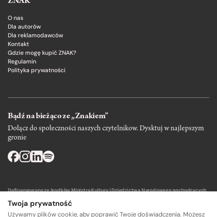
ZNAK
O nas
Dla autorów
Dla reklamodawców
Kontakt
Gdzie mogę kupić ZNAK?
Regulamin
Polityka prywatności
Bądź na bieżąco ze „Znakiem”
Dołącz do społeczności naszych czytelnikow. Dysktuj w najlepszym
gronie
Dofinansowano ze środków Ministra Kultury i Dziedzictwa Narodowego pochodzących
z Funduszu Promocji Kultury – państwowego funduszu celowego.
Twoja prywatność
Używamy plików cookie, aby poprawić Twoje doświadczenia. Możesz