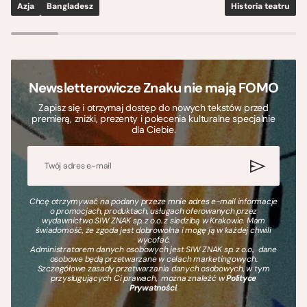
Azja
Bangladesz
Historia teatru
S
Newsletterowicze Znaku nie mają FOMO
Zapisz się i otrzymaj dostęp do nowych tekstów przed
premierą, zniżki, prezenty i polecenia kulturalne specjalnie
dla Ciebie.
Chcę otrzymywać na podany przeze mnie adres e-mail informacje
o promocjach, produktach, usługach oferowanych przez
wydawnictwo SIW ZNAK sp. z o.o. z siedzibą w Krakowie. Mam
świadomość, że zgoda jest dobrowolna i mogę ją w każdej chwili
wycofać.
Administratorem danych osobowych jest SIW ZNAK sp. z o.o., dane
osobowe będą przetwarzane w celach marketingowych.
Szczegółowe zasady przetwarzania danych osobowych, w tym
przysługujących Ci prawach, można znaleźć w
Polityce
Prywatności
.