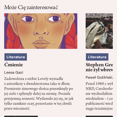
Może Cię zainteresować
Literatura
Literatura
Ćmienie
Stephen Green
nie żył wbrew 
Leesa Gazi
Paweł Goźliński
,
S
Zadowolona z siebie Lovely wysiadła
z autorikszy z dwudziestoma taka w dłoni.
Przed 1989 r. wykł
Promienie zimowego słońca przemknęły po
NRD, Czechosłowacj
jej ciele i spłynęły dalej na ziemię. Poczuła
nie wychodziłem po
przyjemną senność. Wydawało jej się, że jak
wiedziałem – i co w
tylko zamknie oczy, pozostanie w tej chwili
publiczność wiedzia
przez wieczność.
sięga teraźniejszośc