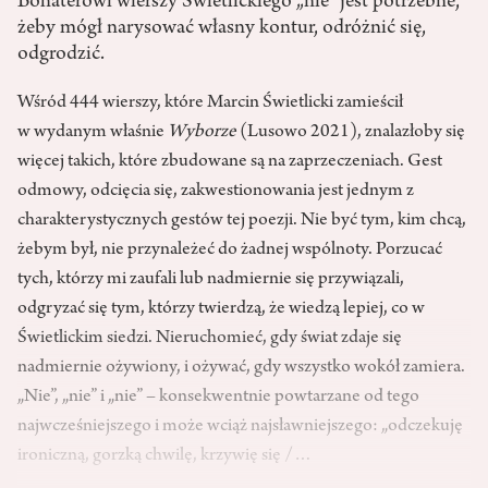
Bohaterowi wierszy Świetlickiego „nie” jest potrzebne,
żeby mógł narysować własny kontur, odróżnić się,
odgrodzić.
Wśród 444 wierszy, które Marcin Świetlicki zamieścił
w wydanym właśnie
Wyborze
(Lusowo 2021)
, znalazłoby się
więcej takich, które zbudowane są na zaprzeczeniach. Gest
odmowy, odcięcia się, zakwestionowania jest jednym z
charakterystycznych gestów tej poezji. Nie być tym, kim chcą,
żebym był, nie przynależeć do żadnej wspólnoty. Porzucać
tych, którzy mi zaufali lub nadmiernie się przywiązali,
odgryzać się tym, którzy twierdzą, że wiedzą lepiej, co w
Świetlickim siedzi. Nieruchomieć, gdy świat zdaje się
nadmiernie ożywiony, i ożywać, gdy wszystko wokół zamiera.
„Nie”, „nie” i „nie” – konsekwentnie powtarzane od tego
najwcześniejszego i może wciąż najsławniejszego: „odczekuję
ironiczną, gorzką chwilę, krzywię się /…