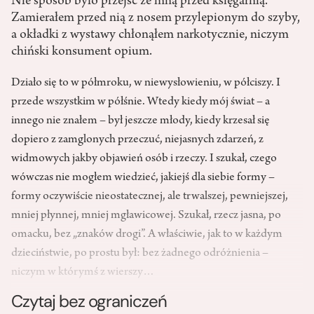
Nie sposób było przejść ze mną przed księgarnią.
Zamierałem przed nią z nosem przylepionym do szyby,
a okładki z wystawy chłonąłem narkotycznie, niczym
chiński konsument opium.
Działo się to w półmroku, w niewysłowieniu, w półciszy. I
przede wszystkim w półśnie. Wtedy kiedy mój świat – a
innego nie znałem – był jeszcze młody, kiedy krzesał się
dopiero z zamglonych przeczuć, niejasnych zdarzeń, z
widmowych jakby objawień osób i rzeczy. I szukał, czego
wówczas nie mogłem wiedzieć, jakiejś dla siebie formy –
formy oczywiście nieostatecznej, ale trwalszej, pewniejszej,
mniej płynnej, mniej mgławicowej. Szukał, rzecz jasna, po
omacku, bez „znaków drogi”. A właściwie, jak to w każdym
dzieciństwie, po prostu był: bez żadnego odróżnienia –
niczym w którymś z wierszy…
Czytaj bez ograniczeń