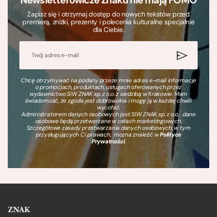
Newsletterowicze Znaku nie mają FOMO
Zapisz się i otrzymaj dostęp do nowych tekstów przed
premierą, zniżki, prezenty i polecenia kulturalne specjalnie
dla Ciebie.
Chcę otrzymywać na podany przeze mnie adres e-mail informacje
o promocjach, produktach, usługach oferowanych przez
wydawnictwo SIW ZNAK sp. z o.o. z siedzibą w Krakowie. Mam
świadomość, że zgoda jest dobrowolna i mogę ją w każdej chwili
wycofać.
Administratorem danych osobowych jest SIW ZNAK sp. z o.o., dane
osobowe będą przetwarzane w celach marketingowych.
Szczegółowe zasady przetwarzania danych osobowych, w tym
przysługujących Ci prawach, można znaleźć w
Polityce
Prywatności
.
ZNAK