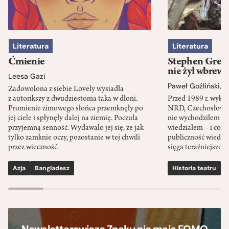
Literatura
Literatura
Ćmienie
Stephen Green
nie żył wbrew 
Leesa Gazi
Paweł Goźliński
,
S
Zadowolona z siebie Lovely wysiadła
z autorikszy z dwudziestoma taka w dłoni.
Przed 1989 r. wykł
Promienie zimowego słońca przemknęły po
NRD, Czechosłowacj
jej ciele i spłynęły dalej na ziemię. Poczuła
nie wychodziłem po
przyjemną senność. Wydawało jej się, że jak
wiedziałem – i co w
tylko zamknie oczy, pozostanie w tej chwili
publiczność wiedzia
przez wieczność.
sięga teraźniejszośc
Azja
Bangladesz
Historia teatru
S