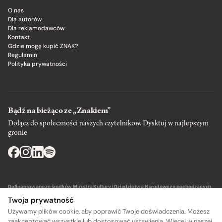
O nas
Dla autorów
Dla reklamodawców
Kontakt
Gdzie mogę kupić ZNAK?
Regulamin
Polityka prywatności
Bądź na bieżąco ze „Znakiem”
Dołącz do społeczności naszych czytelnikow. Dysktuj w najlepszym
gronie
Dofinansowano ze środków Ministra Kultury i Dziedzictwa Narodowego pochodzących
z Funduszu Promocji Kultury – państwowego funduszu celowego.
Twoja prywatność
Używamy plików cookie, aby poprawić Twoje doświadczenia. Możesz
zaakceptować wszystkie lub dostosować ustawienia. Więcej w naszej