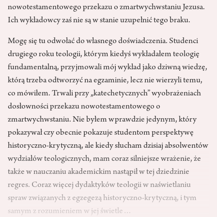
nowotestamentowego przekazu o zmartwychwstaniu Jezusa.
Ich wykładowcy zaś nie są w stanie uzupełnić tego braku.
Mogę się tu odwołać do własnego doświadczenia. Studenci
drugiego roku teologii, którym kiedyś wykładałem teologię
fundamentalną, przyjmowali mój wykład jako dziwną wiedzę,
którą trzeba odtworzyć na egzaminie, lecz nie wierzyli temu,
co mówiłem. Trwali przy „katechetycznych” wyobrażeniach
dosłowności przekazu nowotestamentowego o
zmartwychwstaniu. Nie byłem wprawdzie jedynym, który
pokazywał czy obecnie pokazuje studentom perspektywę
historyczno-krytyczną, ale kiedy słucham dzisiaj absolwentów
wydziałów teologicznych, mam coraz silniejsze wrażenie, że
także w nauczaniu akademickim nastąpił w tej dziedzinie
regres. Coraz więcej dydaktyków teologii w naświetlaniu
spraw związanych z egzegezą historyczno-krytyczną, i tym
samym z rozumieniem w jej świetle…