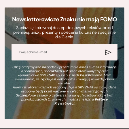
Newsletterowicze Znaku nie mają FOMO
Zapisz się i otrzymaj dostęp do nowych tekstów przed
premierą, zniżki, prezenty i polecenia kulturalne specjalnie
dla Ciebie.
Chcę otrzymywać na podany przeze mnie adres e-mail informacje
o promocjach, produktach, usługach oferowanych przez
wydawnictwo SIW ZNAK sp. z o.o. z siedzibą w Krakowie. Mam
świadomość, że zgoda jest dobrowolna i mogę ją w każdej chwili
wycofać.
Administratorem danych osobowych jest SIW ZNAK sp. z o.o., dane
osobowe będą przetwarzane w celach marketingowych.
Szczegółowe zasady przetwarzania danych osobowych, w tym
przysługujących Ci prawach, można znaleźć w
Polityce
Prywatności
.