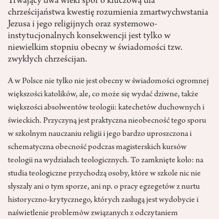
Trwający dwa wieki spór o kluczową dla
chrześcijaństwa kwestię rozumienia zmartwychwstania
Jezusa i jego religijnych oraz systemowo-
instytucjonalnych konsekwencji jest tylko w
niewielkim stopniu obecny w świadomości tzw.
zwykłych chrześcijan.
A w Polsce nie tylko nie jest obecny w świadomości ogromnej
większości katolików, ale, co może się wydać dziwne, także
większości absolwentów teologii: katechetów duchownych i
świeckich. Przyczyną jest praktyczna nieobecność tego sporu
w szkolnym nauczaniu religii i jego bardzo uproszczona i
schematyczna obecność podczas magisterskich kursów
teologii na wydziałach teologicznych. To zamknięte koło: na
studia teologiczne przychodzą osoby, które w szkole nic nie
słyszały ani o tym sporze, ani np. o pracy egzegetów z nurtu
historyczno-krytycznego, których zasługą jest wydobycie i
naświetlenie problemów związanych z odczytaniem