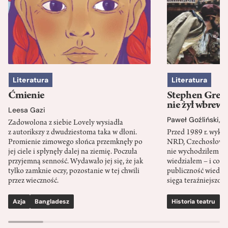
Literatura
Literatura
Ćmienie
Stephen Green
nie żył wbrew 
Leesa Gazi
Paweł Goźliński
,
S
Zadowolona z siebie Lovely wysiadła
z autorikszy z dwudziestoma taka w dłoni.
Przed 1989 r. wykł
Promienie zimowego słońca przemknęły po
NRD, Czechosłowacj
jej ciele i spłynęły dalej na ziemię. Poczuła
nie wychodziłem po
przyjemną senność. Wydawało jej się, że jak
wiedziałem – i co w
tylko zamknie oczy, pozostanie w tej chwili
publiczność wiedzia
przez wieczność.
sięga teraźniejszośc
Azja
Bangladesz
Historia teatru
S