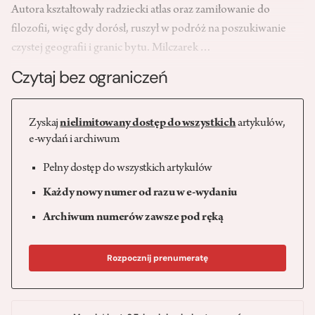
Autora kształtowały radziecki atlas oraz zamiłowanie do
filozofii, więc gdy dorósł, ruszył w podróż na poszukiwanie
czystej geografii i granic bytu. Milczarek…
Czytaj bez ograniczeń
Zyskaj
nielimitowany dostęp do wszystkich
artykułów,
e-wydań i archiwum
Pełny dostęp do wszystkich artykułów
Każdy nowy numer od razu w e-wydaniu
Archiwum numerów zawsze pod ręką
Rozpocznij prenumeratę