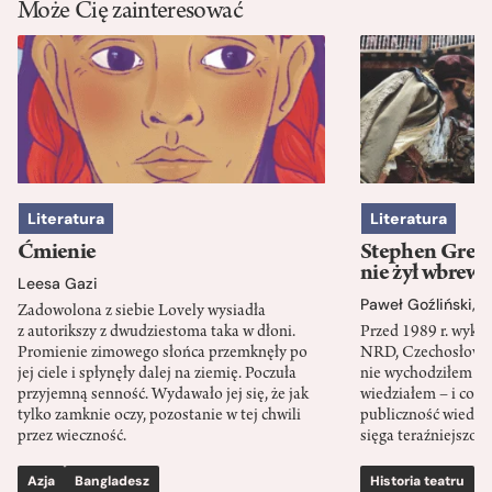
Może Cię zainteresować
Literatura
Literatura
Ćmienie
Stephen Green
nie żył wbrew 
Leesa Gazi
Paweł Goźliński
,
S
Zadowolona z siebie Lovely wysiadła
z autorikszy z dwudziestoma taka w dłoni.
Przed 1989 r. wykł
Promienie zimowego słońca przemknęły po
NRD, Czechosłowacj
jej ciele i spłynęły dalej na ziemię. Poczuła
nie wychodziłem po
przyjemną senność. Wydawało jej się, że jak
wiedziałem – i co w
tylko zamknie oczy, pozostanie w tej chwili
publiczność wiedzia
przez wieczność.
sięga teraźniejszośc
Azja
Bangladesz
Historia teatru
S