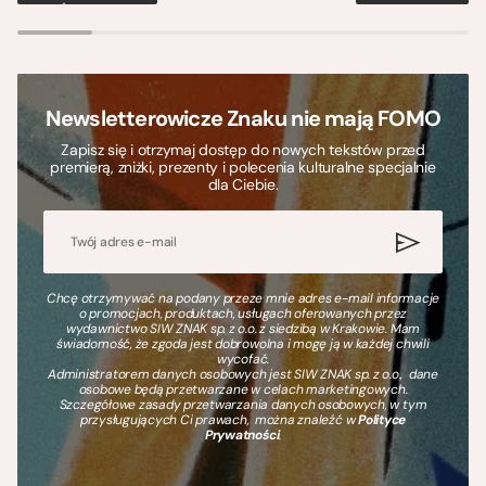
Newsletterowicze Znaku nie mają FOMO
Zapisz się i otrzymaj dostęp do nowych tekstów przed
premierą, zniżki, prezenty i polecenia kulturalne specjalnie
dla Ciebie.
Chcę otrzymywać na podany przeze mnie adres e-mail informacje
o promocjach, produktach, usługach oferowanych przez
wydawnictwo SIW ZNAK sp. z o.o. z siedzibą w Krakowie. Mam
świadomość, że zgoda jest dobrowolna i mogę ją w każdej chwili
wycofać.
Administratorem danych osobowych jest SIW ZNAK sp. z o.o., dane
osobowe będą przetwarzane w celach marketingowych.
Szczegółowe zasady przetwarzania danych osobowych, w tym
przysługujących Ci prawach, można znaleźć w
Polityce
Prywatności
.