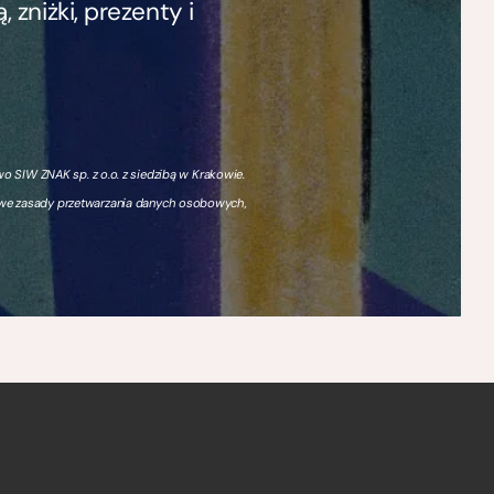
zniżki, prezenty i
 SIW ZNAK sp. z o.o. z siedzibą w Krakowie.
owe zasady przetwarzania danych osobowych,