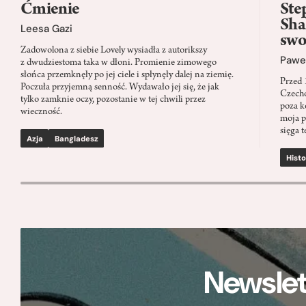
Ćmienie
Ste
Sha
Leesa Gazi
swo
Zadowolona z siebie Lovely wysiadła z autorikszy
Paweł
z dwudziestoma taka w dłoni. Promienie zimowego
słońca przemknęły po jej ciele i spłynęły dalej na ziemię.
Przed 
Poczuła przyjemną senność. Wydawało jej się, że jak
Czecho
tylko zamknie oczy, pozostanie w tej chwili przez
poza k
wieczność.
moja p
sięga t
Azja
Bangladesz
Histo
Newslet