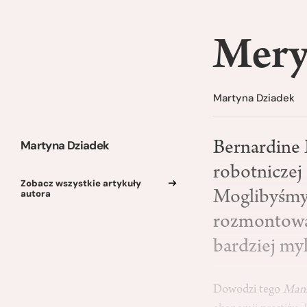
Mery
Martyna Dziadek
Martyna Dziadek
Bernardine E
robotniczej
Zobacz wszystkie artykuły
autora
Moglibyśmy 
rozmontowani
bardziej my
Dowodzi tego
Mani