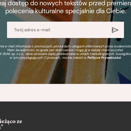
ymaj dostęp do nowych tekstów przed premierą, 
polecenia kulturalne specjalnie dla Ciebie.
s e-mail informacje o promocjach, produktach, usługach oferowanych przez wydawnictwo
Mam świadomość, że zgoda jest dobrowolna i mogę ją w każdej chwili wycofać.
 ZNAK sp. z o.o., dane osobowe będą przetwarzane w celach marketingowych. Szczegół
w tym przysługujących Ci prawach, można znaleźć w
Polityce Prywatności
.
ieżąco ze
m”