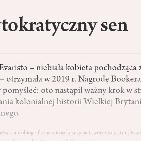
tokratyczny sen
varisto – niebiała kobieta pochodząca z
 – otrzymała w 2019 r. Nagrodę Bookera
pomyśleć: oto nastąpił ważny krok w s
a kolonialnej historii Wielkiej Brytani
lnego.
fest
– autobiograficzna wiwisekcja życia i twórczości, którą Evaris