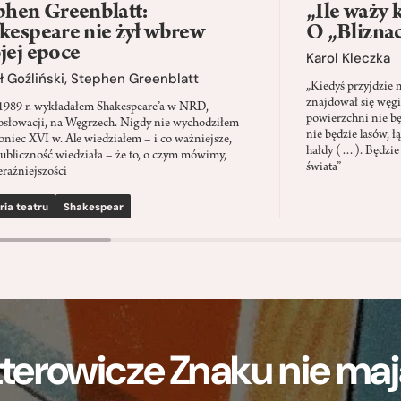
phen Greenblatt:
„Ile waży 
kespeare nie żył wbrew
O „Blizna
jej epoce
Karol Kleczka
 Goźliński
,
Stephen Greenblatt
„Kiedyś przyjdzie 
znajdował się węgi
1989 r. wykładałem Shakespeare’a w NRD,
powierzchni nie będ
słowacji, na Węgrzech. Nigdy nie wychodziłem
nie będzie lasów, ł
oniec XVI w. Ale wiedziałem – i co ważniejsze,
hałdy (…). Będzie
ubliczność wiedziała – że to, o czym mówimy,
świata”
eraźniejszości
ria teatru
Shakespear
terowicze Znaku nie m