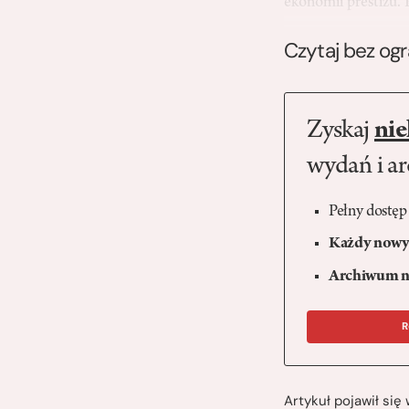
ekonomii prestiżu.
Czytaj bez og
Zyskaj
nie
wydań i a
Pełny dostęp
Każdy nowy 
Archiwum n
R
Artykuł pojawił si