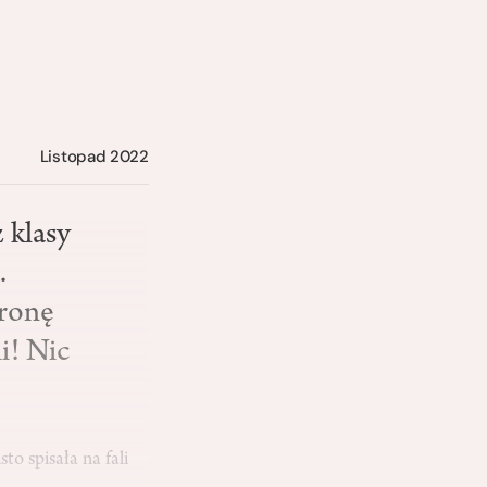
Listopad 2022
 klasy
.
tronę
i! Nic
to spisała na fali