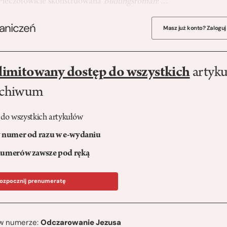
 Pieczołowicie skonstruowana
Bildungsroman
:…
raniczeń
Masz już konto? Zaloguj
limitowany dostęp do wszystkich
artyku
rchiwum
 do wszystkich artykułów
numer od razu w e-wydaniu
umerów zawsze pod ręką
ozpocznij prenumeratę
ę w numerze:
Odczarowanie Jezusa