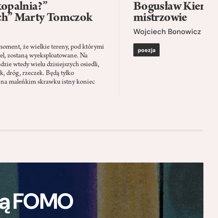
kopalnia?”
Bogusław Kierc |
ch” Marty Tomczok
mistrzowie
Wojciech Bonowicz
moment, że wielkie tereny, pod którymi
poezja
el, zostaną wyeksploatowane. Na
zie wtedy wielu dzisiejszych osiedli,
ąk, dróg, rzeczek. Będą tylko
 na maleńkim skrawku istny koniec
ają FOMO