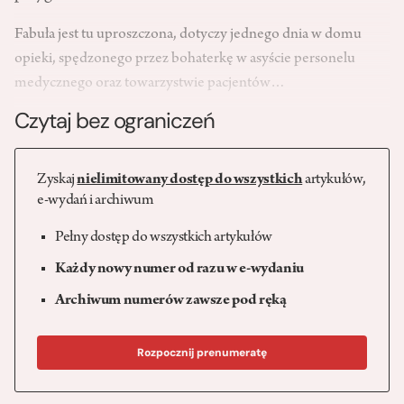
Fabuła jest tu uproszczona, dotyczy jednego dnia w domu
opieki, spędzonego przez bohaterkę w asyście personelu
medycznego oraz towarzystwie pacjentów…
Czytaj bez ograniczeń
Zyskaj
nielimitowany dostęp do wszystkich
artykułów,
e-wydań i archiwum
Pełny dostęp do wszystkich artykułów
Każdy nowy numer od razu w e-wydaniu
Archiwum numerów zawsze pod ręką
Rozpocznij prenumeratę