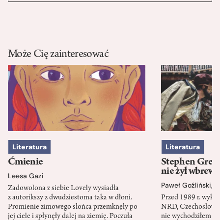
Może Cię zainteresować
Literatura
Literatura
Ćmienie
Stephen Green
nie żył wbrew 
Leesa Gazi
Paweł Goźliński
,
S
Zadowolona z siebie Lovely wysiadła
z autorikszy z dwudziestoma taka w dłoni.
Przed 1989 r. wykł
Promienie zimowego słońca przemknęły po
NRD, Czechosłowacj
jej ciele i spłynęły dalej na ziemię. Poczuła
nie wychodziłem po