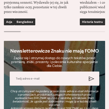
przyjemną senność. Wydawało jej się, że jak
wiedziałem – i co w
tylko zamknie oczy, pozostanie w tej chwili
publiczność wiedzia
przez wieczność.
sięga teraźniejszośc
Azja
Bangladesz
Historia teatru
S
Newsletterowicze Znaku nie mają FOMO
Zapisz się i otrzymaj dostęp do nowych tekstów przed
premierą, zniżki, prezenty i polecenia kulturalne specjalnie
dla Ciebie.
Chcę otrzymywać na podany przeze mnie adres e-mail informacje
o promocjach, produktach, usługach oferowanych przez
wydawnictwo SIW ZNAK sp. z o.o. z siedzibą w Krakowie. Mam
świadomość, że zgoda jest dobrowolna i mogę ją w każdej chwili
wycofać.
Administratorem danych osobowych jest SIW ZNAK sp. z o.o., dane