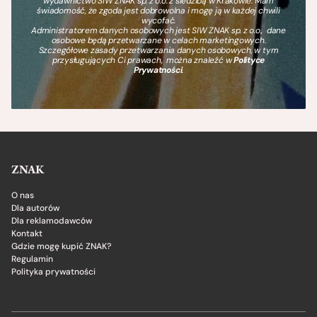
wydawnictwo SIW ZNAK sp. z o.o. z siedzibą w Krakowie. Mam
świadomość, że zgoda jest dobrowolna i mogę ją w każdej chwili
wycofać.
Administratorem danych osobowych jest SIW ZNAK sp. z o.o., dane
osobowe będą przetwarzane w celach marketingowych.
Szczegółowe zasady przetwarzania danych osobowych, w tym
przysługujących Ci prawach, można znaleźć w
Polityce
Prywatności
.
ZNAK
O nas
Dla autorów
Dla reklamodawców
Kontakt
Gdzie mogę kupić ZNAK?
Regulamin
Polityka prywatności