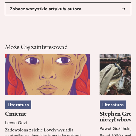
Zobacz wszystkie artykuły autora
Może Cię zainteresować
Literatura
Literatura
Ćmienie
Stephen Green
nie żył wbrew 
Leesa Gazi
Paweł Goźliński
,
S
Zadowolona z siebie Lovely wysiadła