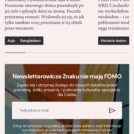
z autorikszy z dwudziestoma taka w dłoni.
Przed 1989 r. wykł
Promienie zimowego słońca przemknęły po
NRD, Czechosłowacj
jej ciele i spłynęły dalej na ziemię. Poczuła
nie wychodziłem po
przyjemną senność. Wydawało jej się, że jak
wiedziałem – i co w
tylko zamknie oczy, pozostanie w tej chwili
publiczność wiedzia
przez wieczność.
sięga teraźniejszośc
Azja
Bangladesz
Historia teatru
S
Newsletterowicze Znaku nie mają FOMO
Zapisz się i otrzymaj dostęp do nowych tekstów przed
premierą, zniżki, prezenty i polecenia kulturalne specjalnie
dla Ciebie.
Chcę otrzymywać na podany przeze mnie adres e-mail informacje
o promocjach, produktach, usługach oferowanych przez