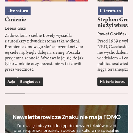
Literatura
Literatura
Ćmienie
Stephen Green
nie żył wbrew 
Leesa Gazi
Paweł Goźliński
,
S
Zadowolona z siebie Lovely wysiadła
z autorikszy z dwudziestoma taka w dłoni.
Przed 1989 r. wykł
Promienie zimowego słońca przemknęły po
NRD, Czechosłowacj
jej ciele i spłynęły dalej na ziemię. Poczuła
nie wychodziłem po
przyjemną senność. Wydawało jej się, że jak
wiedziałem – i co w
tylko zamknie oczy, pozostanie w tej chwili
publiczność wiedzia
przez wieczność.
sięga teraźniejszośc
Azja
Bangladesz
Historia teatru
S
Newsletterowicze Znaku nie mają FOMO
Zapisz się i otrzymaj dostęp do nowych tekstów przed
premierą, zniżki, prezenty i polecenia kulturalne specjalnie