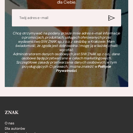
dla Ciebie.
Chcę otrzymywać na podany przeze mnie adres e-mail informacje
o promocjach, produktach, usługach oferowanych przez
wydawnictwo SIW ZNAK sp. z o.o. z siedzibą w Krakowie. Mam
świadomość, że zgoda jest dobrowolna i mogę ją w każdej chwili
wycofać.
Administratorem danych osobowych jest SIW ZNAK sp. z o.o., dane
osobowe będą przetwarzane w celach marketingowych.
Szczegółowe zasady przetwarzania danych osobowych, w tym
przysługujących Ci prawach, można znaleźć w
Polityce
Prywatności
.
ZNAK
O nas
Dla autorów