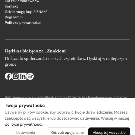
Dla reklamodawców
Kontakt
Gdzie mogę kupić ZNAK?
Regulamin
Polityka prywatności
Bądź na bieżąco ze „Znakiem”
Dołącz do społeczności naszych czytelnikow. Dysktuj w najlepszym
gronie
Dofinansowano ze środków Ministra Kultury i Dziedzictwa Narodowego pochodzących
z Funduszu Promocji Kultury – państwowego funduszu celowego.
Twoja prywatność
Używamy plików cookie, aby poprawić Twoje doświadczenia. Możesz
zaakceptować wszystkie lub dostosować ustawienia. Więcej w naszej
polityce prywatności
.
A
A
Wydawca: SIW Znak w Krakowie
Ustawienia
Odrzuć opcjonalne
Akceptuj wszystkie