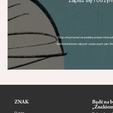
Zapisz się i otrz
Chcę otrzymywać na podany przeze mnie adre
Administratorem danych osobowych jest SIW
ZNAK
Bądź na b
„Znakie
O nas