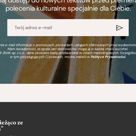
ymaj dostęp do nowych tekstów przed premierą, 
polecenia kulturalne specjalnie dla Ciebie.
s e-mail informacje o promocjach, produktach, usługach oferowanych przez wydawnictwo
Mam świadomość, że zgoda jest dobrowolna i mogę ją w każdej chwili wycofać.
 ZNAK sp. z o.o., dane osobowe będą przetwarzane w celach marketingowych. Szczegół
w tym przysługujących Ci prawach, można znaleźć w
Polityce Prywatności
.
ieżąco ze
m”