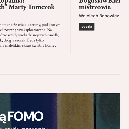
kopalnia?”
Bogusław Kierc |
ch” Marty Tomczok
mistrzowie
Wojciech Bonowicz
moment, że wielkie tereny, pod którymi
poezja
el, zostaną wyeksploatowane. Na
zie wtedy wielu dzisiejszych osiedli,
ąk, dróg, rzeczek. Będą tylko
 na maleńkim skrawku istny koniec
ają FOMO