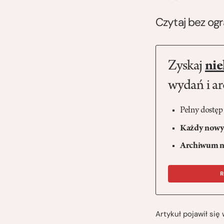
Czytaj bez og
Zyskaj
nie
wydań i a
Pełny dostęp
Każdy nowy 
Archiwum n
R
Artykuł pojawił si