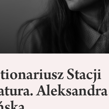
ionariusz Stacji
atura. Aleksandra
ńska