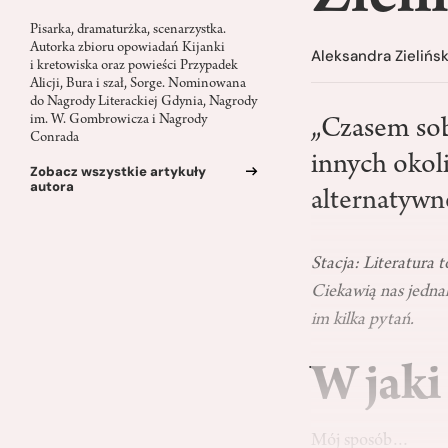
Pisarka, dramaturżka, scenarzystka.
Autorka zbioru opowiadań Kijanki
Aleksandra Zielińs
i kretowiska oraz powieści Przypadek
Alicji, Bura i szał, Sorge. Nominowana
do Nagrody Literackiej Gdynia, Nagrody
im. W. Gombrowicza i Nagrody
„Czasem sob
Conrada
innych okol
Zobacz wszystkie artykuły
autora
alternatywn
Stacja: Literatura 
Ciekawią nas jednak 
im kilka pytań.
W jaki
Mój sposób…