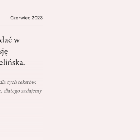
Czerwiec 2023
ądać w
sję
lińska.
dla tych tekstów.
ze, dlatego zadajemy