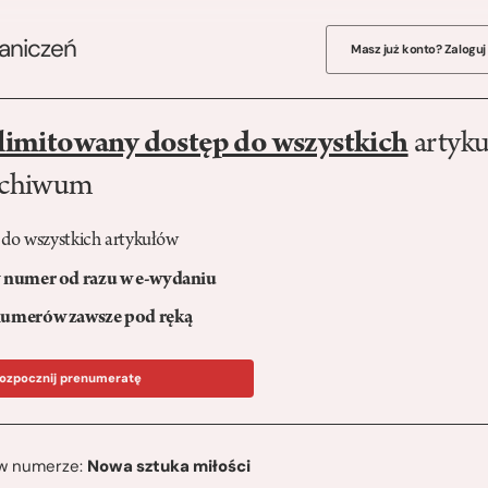
raniczeń
Masz już konto? Zaloguj
limitowany dostęp do wszystkich
artyku
rchiwum
 do wszystkich artykułów
numer od razu w e-wydaniu
umerów zawsze pod ręką
ozpocznij prenumeratę
ę w numerze:
Nowa sztuka miłości