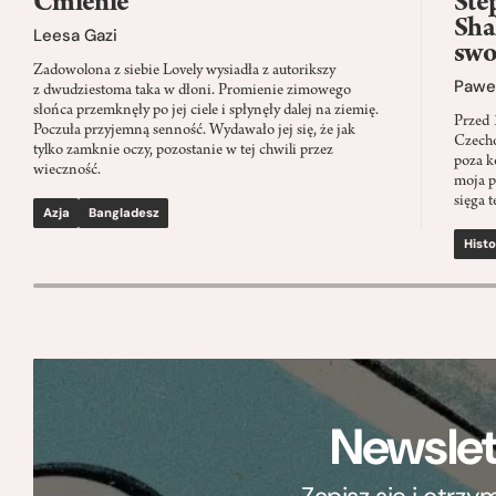
Ćmienie
Ste
Sha
Leesa Gazi
swo
Zadowolona z siebie Lovely wysiadła z autorikszy
Paweł
z dwudziestoma taka w dłoni. Promienie zimowego
słońca przemknęły po jej ciele i spłynęły dalej na ziemię.
Przed 
Poczuła przyjemną senność. Wydawało jej się, że jak
Czecho
tylko zamknie oczy, pozostanie w tej chwili przez
poza k
wieczność.
moja p
sięga t
Azja
Bangladesz
Histo
Newslet