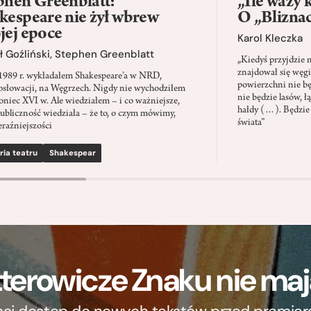
phen Greenblatt:
„Ile waży 
kespeare nie żył wbrew
O „Blizna
jej epoce
Karol Kleczka
 Goźliński
,
Stephen Greenblatt
„Kiedyś przyjdzie 
znajdował się węgi
1989 r. wykładałem Shakespeare’a w NRD,
powierzchni nie będ
słowacji, na Węgrzech. Nigdy nie wychodziłem
nie będzie lasów, ł
oniec XVI w. Ale wiedziałem – i co ważniejsze,
hałdy (…). Będzie
ubliczność wiedziała – że to, o czym mówimy,
świata”
eraźniejszości
ria teatru
Shakespear
terowicze Znaku nie m