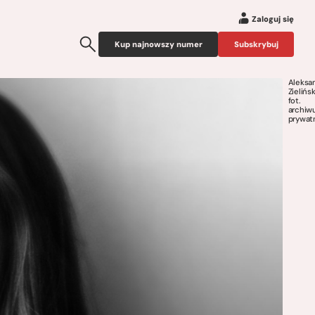
Zaloguj się
Kup najnowszy numer
Subskrybuj
Aleksa
Zielińs
fot.
archiw
prywat