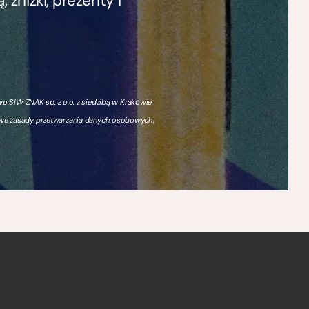
zniżki, prezenty i
 SIW ZNAK sp. z o.o. z siedzibą w Krakowie.
owe zasady przetwarzania danych osobowych,