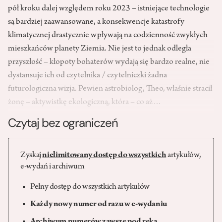
pół kroku dalej względem roku 2023 – istniejące technologie
są bardziej zaawansowane, a konsekwencje katastrofy
klimatycznej drastycznie wpływają na codzienność zwykłych
mieszkańców planety Ziemia. Nie jest to jednak odległa
przyszłość – kłopoty bohaterów wydają się bardzo realne, nie
dystansuje ich od czytelnika / czytelniczki żadna
futurologiczna wizja. Pewien astrobiolog, Theo, właśnie stracił
żonę – aktywistkę ekologiczną, która – co aż…
Czytaj bez ograniczeń
Zyskaj
nielimitowany dostęp do wszystkich
artykułów,
e-wydań i archiwum
Pełny dostęp do wszystkich artykułów
Każdy nowy numer od razu w e-wydaniu