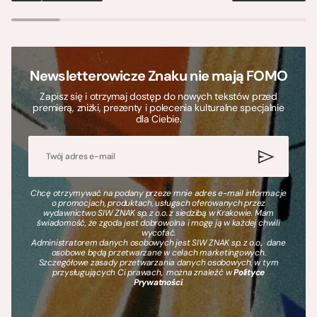
Newsletterowicze Znaku nie mają FOMO
Zapisz się i otrzymaj dostęp do nowych tekstów przed
premierą, zniżki, prezenty i polecenia kulturalne specjalnie
dla Ciebie.
Chcę otrzymywać na podany przeze mnie adres e-mail informacje
o promocjach, produktach, usługach oferowanych przez
wydawnictwo SIW ZNAK sp. z o.o. z siedzibą w Krakowie. Mam
świadomość, że zgoda jest dobrowolna i mogę ją w każdej chwili
wycofać.
Administratorem danych osobowych jest SIW ZNAK sp. z o.o., dane
osobowe będą przetwarzane w celach marketingowych.
Szczegółowe zasady przetwarzania danych osobowych, w tym
przysługujących Ci prawach, można znaleźć w
Polityce
Prywatności
.