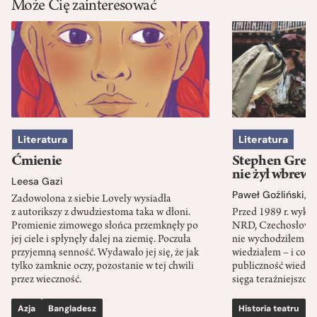
Może Cię zainteresować
Literatura
Literatura
Ćmienie
Stephen Green
nie żył wbrew 
Leesa Gazi
Paweł Goźliński
,
S
Zadowolona z siebie Lovely wysiadła
z autorikszy z dwudziestoma taka w dłoni.
Przed 1989 r. wykł
Promienie zimowego słońca przemknęły po
NRD, Czechosłowacj
jej ciele i spłynęły dalej na ziemię. Poczuła
nie wychodziłem po
przyjemną senność. Wydawało jej się, że jak
wiedziałem – i co w
tylko zamknie oczy, pozostanie w tej chwili
publiczność wiedzia
przez wieczność.
sięga teraźniejszośc
Azja
Bangladesz
Historia teatru
S