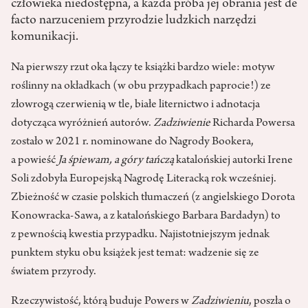
człowieka niedostępna, a każda próba jej obrania jest de
facto narzuceniem przyrodzie ludzkich narzędzi
komunikacji.
Na pierwszy rzut oka łączy te książki bardzo wiele: motyw
roślinny na okładkach (w obu przypadkach paprocie!) ze
złowrogą czerwienią w tle, białe liternictwo i adnotacja
dotycząca wyróżnień autorów.
Zadziwienie
Richarda Powersa
zostało w 2021 r. nominowane do Nagrody Bookera,
a powieść
Ja śpiewam, a góry tańczą
katalońskiej autorki Irene
Soli zdobyła Europejską Nagrodę Literacką rok wcześniej.
Zbieżność w czasie polskich tłumaczeń (z angielskiego Dorota
Konowracka-Sawa, a z katalońskiego Barbara Bardadyn) to
z pewnością kwestia przypadku. Najistotniejszym jednak
punktem styku obu książek jest temat: wadzenie się ze
światem przyrody.
Rzeczywistość, którą buduje Powers w
Zadziwieniu
, poszła o