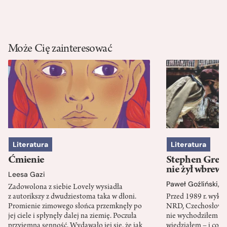
Może Cię zainteresować
Literatura
Literatura
Ćmienie
Stephen Green
nie żył wbrew 
Leesa Gazi
Paweł Goźliński
,
S
Zadowolona z siebie Lovely wysiadła
z autorikszy z dwudziestoma taka w dłoni.
Przed 1989 r. wykł
Promienie zimowego słońca przemknęły po
NRD, Czechosłowacj
jej ciele i spłynęły dalej na ziemię. Poczuła
nie wychodziłem po
przyjemną senność. Wydawało jej się, że jak
wiedziałem – i co w