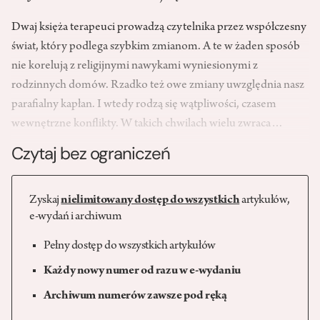
Dwaj księża terapeuci prowadzą czytelnika przez współczesny
świat, który podlega szybkim zmianom. A te w żaden sposób
nie korelują z religijnymi nawykami wyniesionymi z
rodzinnych domów. Rzadko też owe zmiany uwzględnia nasz
parafialny kapłan. I wtedy rodzą się wątpliwości, czasem
wewnętrzne konflikty. W takich chwilach wielu zwraca…
Czytaj bez ograniczeń
Zyskaj
nielimitowany dostęp do wszystkich
artykułów,
e-wydań i archiwum
Pełny dostęp do wszystkich artykułów
Każdy nowy numer od razu w e-wydaniu
Archiwum numerów zawsze pod ręką