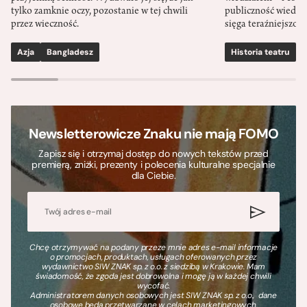
tylko zamknie oczy, pozostanie w tej chwili
publiczność wiedzia
przez wieczność.
sięga teraźniejszośc
Azja
Bangladesz
Historia teatru
S
Newsletterowicze Znaku nie mają FOMO
Zapisz się i otrzymaj dostęp do nowych tekstów przed
premierą, zniżki, prezenty i polecenia kulturalne specjalnie
dla Ciebie.
Chcę otrzymywać na podany przeze mnie adres e-mail informacje
o promocjach, produktach, usługach oferowanych przez
wydawnictwo SIW ZNAK sp. z o.o. z siedzibą w Krakowie. Mam
świadomość, że zgoda jest dobrowolna i mogę ją w każdej chwili
wycofać.
Administratorem danych osobowych jest SIW ZNAK sp. z o.o., dane
osobowe będą przetwarzane w celach marketingowych.