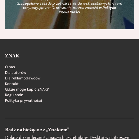
Szczegółowe zasady przetwarzania danych osobowych, w tym
przysługujących Ci prawach, można znaleźć w
Polityce
Prywatności
.
ZNAK
O nas
Dla autorów
Dla reklamodawców
Kontakt
Gdzie mogę kupić ZNAK?
Regulamin
Polityka prywatności
Bądź na bieżąco ze „Znakiem”
Dołącz do społeczności naszych czytelnikow. Dysktuj w najlepszym