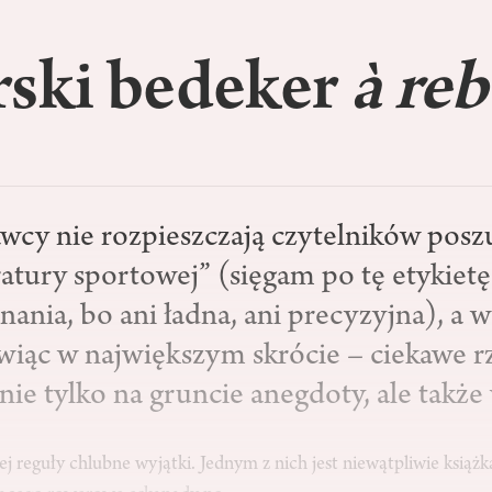
rski bedeker
à re
wcy nie rozpieszczają czytelników posz
ratury sportowej” (sięgam po tę etykietę
nania, bo ani ładna, ani precyzyjna), a w
wiąc w największym skrócie – ciekawe r
 nie tylko na gruncie anegdoty, ale także
tej reguły chlubne wyjątki. Jednym z nich jest niewątpliwie książ