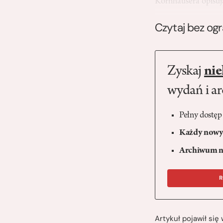
Kornhausera opisu
Czytaj bez og
Zyskaj
nie
wydań i a
Pełny dostęp
Każdy nowy 
Archiwum n
R
Artykuł pojawił si