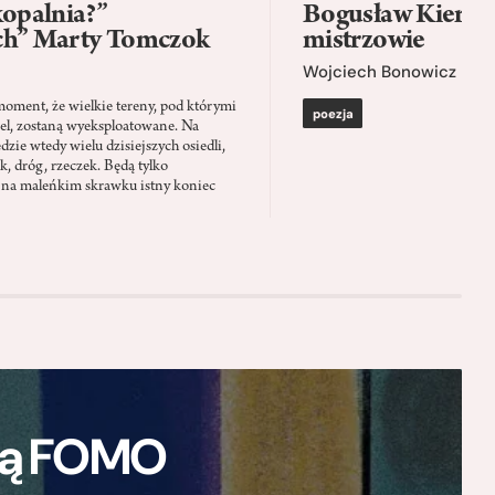
kopalnia?”
Bogusław Kierc |
ch” Marty Tomczok
mistrzowie
Wojciech Bonowicz
moment, że wielkie tereny, pod którymi
poezja
el, zostaną wyeksploatowane. Na
zie wtedy wielu dzisiejszych osiedli,
ąk, dróg, rzeczek. Będą tylko
 na maleńkim skrawku istny koniec
ają FOMO