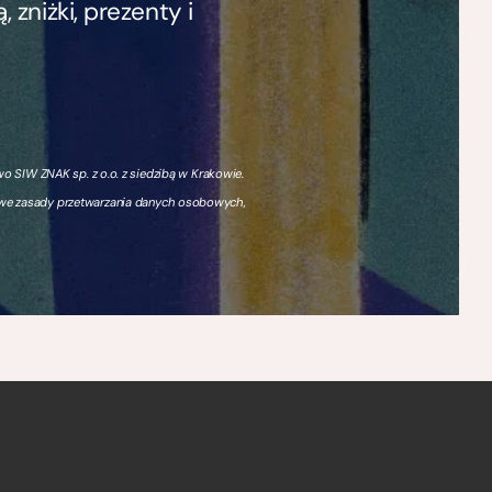
zniżki, prezenty i
 SIW ZNAK sp. z o.o. z siedzibą w Krakowie.
owe zasady przetwarzania danych osobowych,