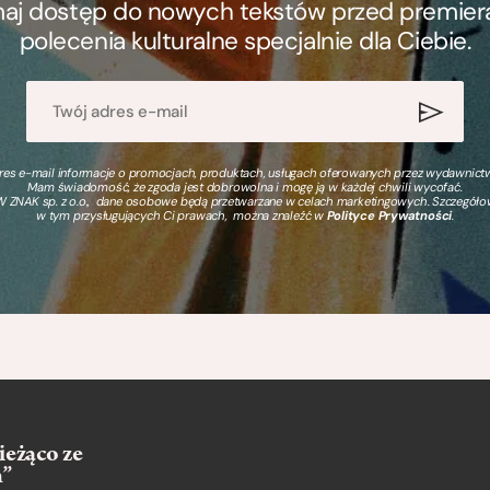
ymaj dostęp do nowych tekstów przed premierą, 
polecenia kulturalne specjalnie dla Ciebie.
s e-mail informacje o promocjach, produktach, usługach oferowanych przez wydawnictwo
Mam świadomość, że zgoda jest dobrowolna i mogę ją w każdej chwili wycofać.
 ZNAK sp. z o.o., dane osobowe będą przetwarzane w celach marketingowych. Szczegół
w tym przysługujących Ci prawach, można znaleźć w
Polityce Prywatności
.
ieżąco ze
m”