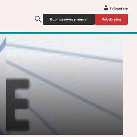
Zaloguj się
Kup najnowszy numer
Subskrybuj