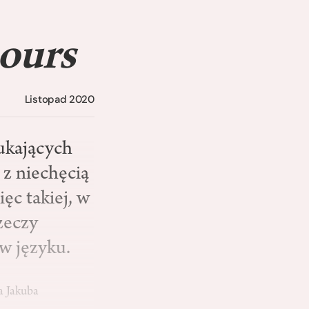
bours
Listopad 2020
ukających
 z niechęcią
ięc takiej, w
zeczy
 w języku.
ka Jakuba