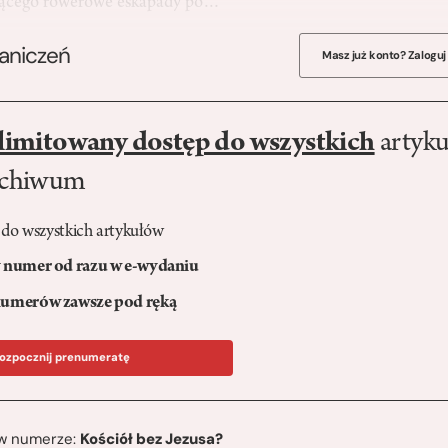
jącego rowerowe eskapady po…
raniczeń
Masz już konto? Zaloguj
limitowany dostęp do wszystkich
artyku
rchiwum
 do wszystkich artykułów
numer od razu w e-wydaniu
umerów zawsze pod ręką
ozpocznij prenumeratę
ę w numerze:
Kościół bez Jezusa?