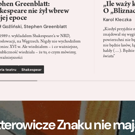
phen Greenblatt:
„Ile waży 
kespeare nie żył wbrew
O „Blizna
jej epoce
Karol Kleczka
 Goźliński
,
Stephen Greenblatt
„Kiedyś przyjdzie 
znajdował się węgi
1989 r. wykładałem Shakespeare’a w NRD,
powierzchni nie będ
słowacji, na Węgrzech. Nigdy nie wychodziłem
nie będzie lasów, ł
oniec XVI w. Ale wiedziałem – i co ważniejsze,
hałdy (…). Będzie
ubliczność wiedziała – że to, o czym mówimy,
świata”
eraźniejszości
ria teatru
Shakespear
terowicze Znaku nie m