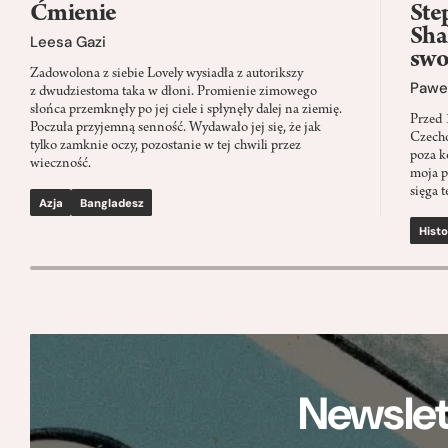
Ćmienie
Ste
Sha
Leesa Gazi
swo
Zadowolona z siebie Lovely wysiadła z autorikszy
Paweł
z dwudziestoma taka w dłoni. Promienie zimowego
słońca przemknęły po jej ciele i spłynęły dalej na ziemię.
Przed 
Poczuła przyjemną senność. Wydawało jej się, że jak
Czecho
tylko zamknie oczy, pozostanie w tej chwili przez
poza k
wieczność.
moja p
sięga t
Azja
Bangladesz
Histo
Newslet