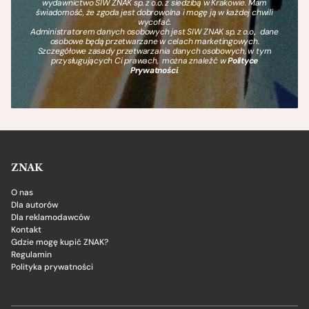
wydawnictwo SIW ZNAK sp. z o.o. z siedzibą w Krakowie. Mam
świadomość, że zgoda jest dobrowolna i mogę ją w każdej chwili
wycofać.
Administratorem danych osobowych jest SIW ZNAK sp. z o.o., dane
osobowe będą przetwarzane w celach marketingowych.
Szczegółowe zasady przetwarzania danych osobowych, w tym
przysługujących Ci prawach, można znaleźć w
Polityce
Prywatności
.
ZNAK
O nas
Dla autorów
Dla reklamodawców
Kontakt
Gdzie mogę kupić ZNAK?
Regulamin
Polityka prywatności