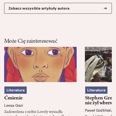
Zobacz wszystkie artykuły autora
Może Cię zainteresować
Literatura
Literatura
Ćmienie
Stephen Green
nie żył wbrew 
Leesa Gazi
Paweł Goźliński
,
S
Zadowolona z siebie Lovely wysiadła