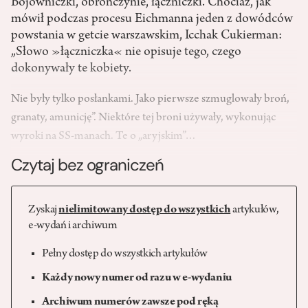
Bojowniczki, obrończynie, łączniczki. Chociaż, jak
mówił podczas procesu Eichmanna jeden z dowódców
powstania w getcie warszawskim, Icchak Cukierman:
„Słowo »łączniczka« nie opisuje tego, czego
dokonywały te kobiety.
Nie były tylko posłankami. Jako pierwsze szmuglowały broń,
granaty, amunicję”. Niektóre tej broni używały, wykonując
wyroki na SS-manach. Te o „aryjskim”…
Czytaj bez ograniczeń
Zyskaj
nielimitowany dostęp do wszystkich
artykułów,
e-wydań i archiwum
Pełny dostęp do wszystkich artykułów
Każdy nowy numer od razu w e-wydaniu
Archiwum numerów zawsze pod ręką