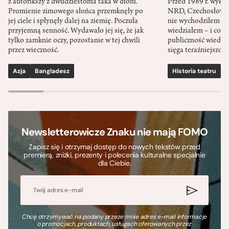
z autorikszy z dwudziestoma taka w dłoni.
Przed 1989 r. wykł
Promienie zimowego słońca przemknęły po
NRD, Czechosłowacj
jej ciele i spłynęły dalej na ziemię. Poczuła
nie wychodziłem po
przyjemną senność. Wydawało jej się, że jak
wiedziałem – i co w
tylko zamknie oczy, pozostanie w tej chwili
publiczność wiedzia
przez wieczność.
sięga teraźniejszośc
Azja
Bangladesz
Historia teatru
S
Newsletterowicze Znaku nie mają FOMO
Zapisz się i otrzymaj dostęp do nowych tekstów przed
premierą, zniżki, prezenty i polecenia kulturalne specjalnie
dla Ciebie.
Chcę otrzymywać na podany przeze mnie adres e-mail informacje
o promocjach, produktach, usługach oferowanych przez