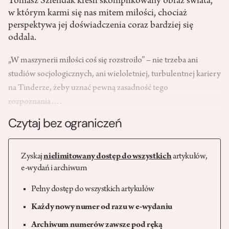
Tomasz Szlendak kreśli skomplikowany obraz świata,
w którym karmi się nas mitem miłości, chociaż
perspektywa jej doświadczenia coraz bardziej się
oddala.
„W maszynerii miłości coś się rozstroiło” – nie trzeba ani
studiów socjologicznych, ani wieloletniej, turbulentnej kariery
na Tinderze, żeby uznać pewną zasadność tego
rozpoznania….
Czytaj bez ograniczeń
Zyskaj
nielimitowany dostęp do wszystkich
artykułów,
e-wydań i archiwum
Pełny dostęp do wszystkich artykułów
Każdy nowy numer od razu w e-wydaniu
Archiwum numerów zawsze pod ręką