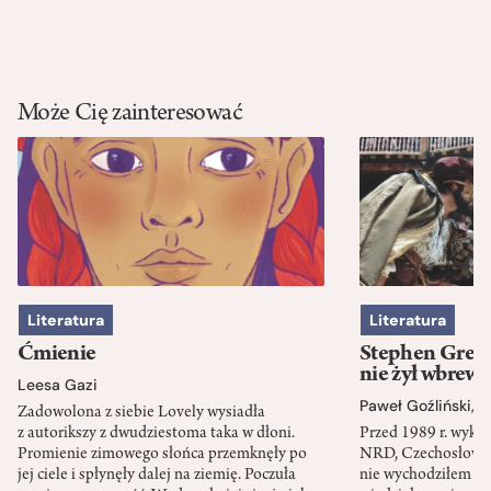
Może Cię zainteresować
Literatura
Literatura
Ćmienie
Stephen Green
nie żył wbrew 
Leesa Gazi
Paweł Goźliński
,
S
Zadowolona z siebie Lovely wysiadła
z autorikszy z dwudziestoma taka w dłoni.
Przed 1989 r. wykł
Promienie zimowego słońca przemknęły po
NRD, Czechosłowacj
jej ciele i spłynęły dalej na ziemię. Poczuła
nie wychodziłem po