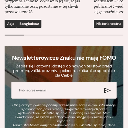
przyjemną senność. Wydawało jej się, że jak
wiedziałem – i co w
tylko zamknie oczy, pozostanie w tej chwili
publiczność wiedzia
przez wieczność.
sięga teraźniejszośc
Azja
Bangladesz
Historia teatru
S
Newsletterowicze Znaku nie mają FOMO
Zapisz się i otrzymaj dostęp do nowych tekstów przed
premierą, zniżki, prezenty i polecenia kulturalne specjalnie
dla Ciebie.
Chcę otrzymywać na podany przeze mnie adres e-mail informacje
o promocjach, produktach, usługach oferowanych przez
wydawnictwo SIW ZNAK sp. z o.o. z siedzibą w Krakowie. Mam
świadomość, że zgoda jest dobrowolna i mogę ją w każdej chwili
wycofać.
Administratorem danych osobowych jest SIW ZNAK sp. z o.o., dane