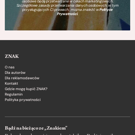
osobowe będą przetwarzane w celach marketingowych.
Szczegółowe zasady przetwarzania danych osobowych, w tym
przysługujących Ci prawach, można znaleźć w
Polityce
Prywatności
.
ZNAK
O nas
Dla autorów
Dla reklamodawców
Kontakt
Gdzie mogę kupić ZNAK?
Regulamin
Polityka prywatności
Bądź na bieżąco ze „Znakiem”