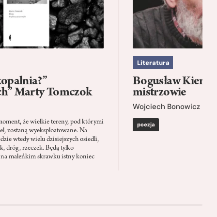
Literatura
kopalnia?”
Bogusław Kierc |
ch” Marty Tomczok
mistrzowie
Wojciech Bonowicz
moment, że wielkie tereny, pod którymi
poezja
el, zostaną wyeksploatowane. Na
zie wtedy wielu dzisiejszych osiedli,
ąk, dróg, rzeczek. Będą tylko
 na maleńkim skrawku istny koniec