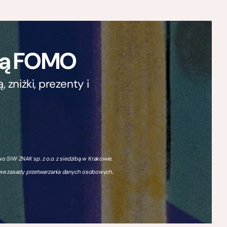
ają FOMO
zniżki, prezenty i
 SIW ZNAK sp. z o.o. z siedzibą w Krakowie.
owe zasady przetwarzania danych osobowych,