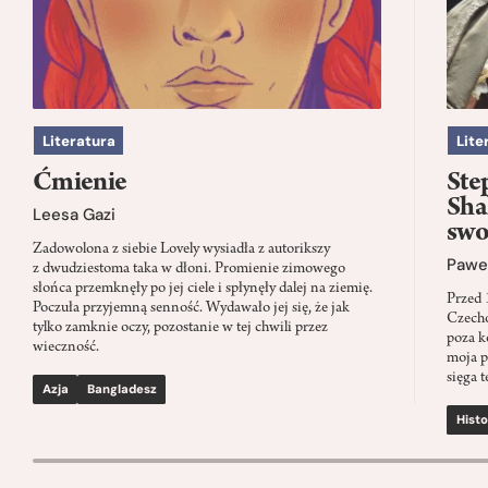
Literatura
Lite
Ćmienie
Ste
Sha
Leesa Gazi
swo
Zadowolona z siebie Lovely wysiadła z autorikszy
Paweł
z dwudziestoma taka w dłoni. Promienie zimowego
słońca przemknęły po jej ciele i spłynęły dalej na ziemię.
Przed 
Poczuła przyjemną senność. Wydawało jej się, że jak
Czecho
tylko zamknie oczy, pozostanie w tej chwili przez
poza k
wieczność.
moja p
sięga t
Azja
Bangladesz
Histo