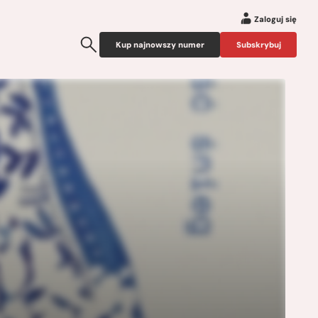
Zaloguj się
Kup najnowszy numer
Subskrybuj