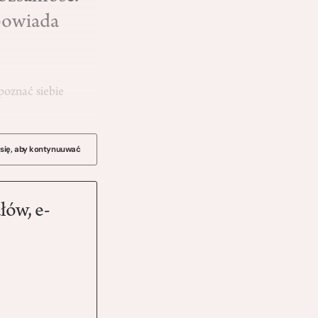
powiada
poznać siebie
 się, aby kontynuuwać
łów, e-