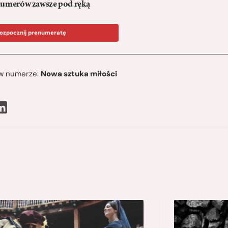
umerów zawsze pod ręką
ozpocznij prenumeratę
ę w numerze:
Nowa sztuka miłości