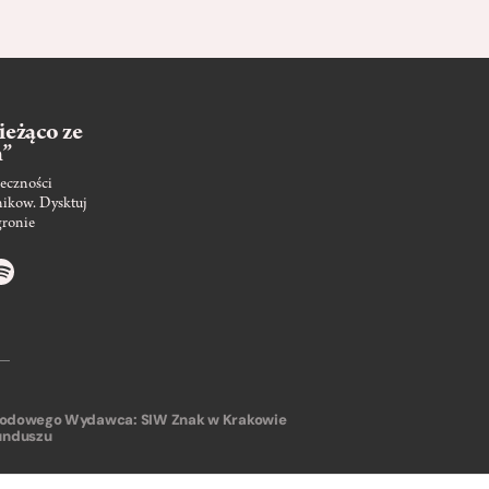
ieżąco ze
m”
eczności
nikow. Dysktuj
gronie
arodowego
Wydawca: SIW Znak w Krakowie
unduszu