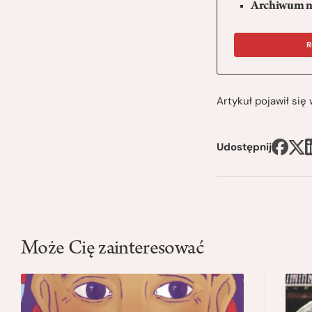
Archiwum n
R
Artykuł pojawił si
Udostępnij
Może Cię zainteresować