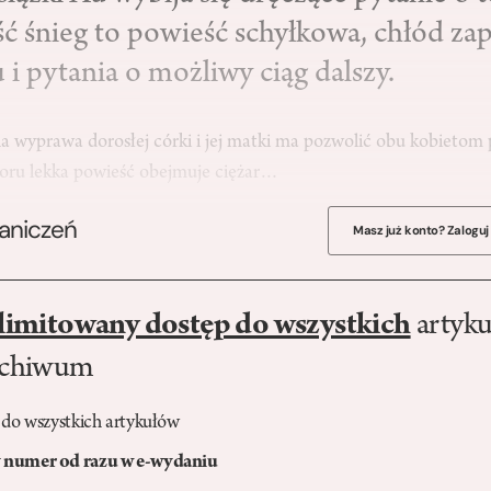
ć śnieg to powieść schyłkowa, chłód za
 i pytania o możliwy ciąg dalszy.
a wyprawa dorosłej córki i jej matki ma pozwolić obu kobietom 
oru lekka powieść obejmuje ciężar…
raniczeń
Masz już konto? Zaloguj
limitowany dostęp do wszystkich
artyku
rchiwum
 do wszystkich artykułów
numer od razu w e-wydaniu