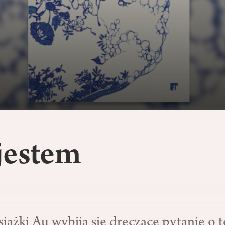
jestem
siążki Au wybija się dręczące pytanie o 