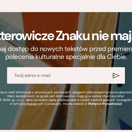
terowicze Znaku nie m
ymaj dostęp do nowych tekstów przed premierą, 
polecenia kulturalne specjalnie dla Ciebie.
s e-mail informacje o promocjach, produktach, usługach oferowanych przez wydawnictwo
Mam świadomość, że zgoda jest dobrowolna i mogę ją w każdej chwili wycofać.
 ZNAK sp. z o.o., dane osobowe będą przetwarzane w celach marketingowych. Szczegół
w tym przysługujących Ci prawach, można znaleźć w
Polityce Prywatności
.