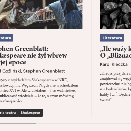
ratura
Literatura
phen Greenblatt:
„Ile waży 
kespeare nie żył wbrew
O „Blizna
jej epoce
Karol Kleczka
 Goźliński
,
Stephen Greenblatt
„Kiedyś przyjdzie 
znajdował się węgi
1989 r. wykładałem Shakespeare’a w NRD,
powierzchni nie będ
słowacji, na Węgrzech. Nigdy nie wychodziłem
nie będzie lasów, ł
oniec XVI w. Ale wiedziałem – i co ważniejsze,
hałdy (…). Będzie
ubliczność wiedziała – że to, o czym mówimy,
świata”
eraźniejszości
ria teatru
Shakespear