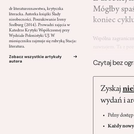
Mógłby spaś
dr literaturoznawstwa, krytyczka
literacka. Autorka książki Ślady
koniec cyklu
nieobecności. Poszukiwanie Ireny
Szelburg (2014). Prowadzi zajęcia w
Katedrze Krytyki Współczesnej przy
Wydziale Polonistyki UJ. W
Wspólna zagraniczn
miesięczniku zajmuje się rubryką Stacja:
nawzajem. Ta z poz
literatura.
Zobacz wszystkie artykuły
Czytaj bez og
autora
Zyskaj
nie
wydań i a
Pełny dostęp
Każdy nowy 