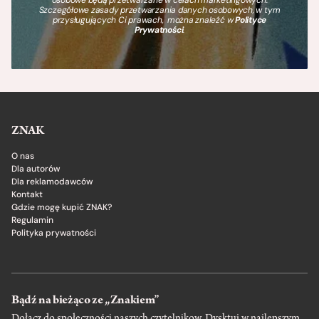
Szczegółowe zasady przetwarzania danych osobowych, w tym
przysługujących Ci prawach, można znaleźć w
Polityce
Prywatności
.
ZNAK
O nas
Dla autorów
Dla reklamodawców
Kontakt
Gdzie mogę kupić ZNAK?
Regulamin
Polityka prywatności
Bądź na bieżąco ze „Znakiem”
Dołącz do społeczności naszych czytelnikow. Dysktuj w najlepszym