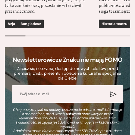
przyjemną senność. Wydawało jej się, że jak
wiedziałem – i co w
tylko zamknie oczy, pozostanie w tej chwili
publiczność wiedzia
przez wieczność.
sięga teraźniejszośc
Azja
Bangladesz
Historia teatru
S
Newsletterowicze Znaku nie mają FOMO
Zapisz się i otrzymaj dostęp do nowych tekstów przed
premierą, zniżki, prezenty i polecenia kulturalne specjalnie
dla Ciebie.
Chcę otrzymywać na podany przeze mnie adres e-mail informacje
o promocjach, produktach, usługach oferowanych przez
wydawnictwo SIW ZNAK sp. z o.o. z siedzibą w Krakowie. Mam
świadomość, że zgoda jest dobrowolna i mogę ją w każdej chwili
wycofać.
Administratorem danych osobowych jest SIW ZNAK sp. z o.o., dane
osobowe będą przetwarzane w celach marketingowych.