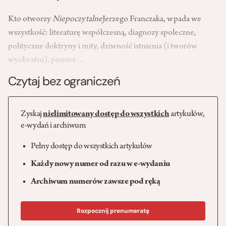
Kto otworzy
Niepoczytalne
Jerzego Franczaka, wpada we
wszystkość: literaturę współczesną, diagnozy społeczne,
polityczne doktryny i mity, dziwność istnienia (i tworów
wyobraźni), ponure…
Czytaj bez ograniczeń
Zyskaj
nielimitowany dostęp do wszystkich
artykułów,
e-wydań i archiwum
Pełny dostęp do wszystkich artykułów
Każdy nowy numer od razu w e-wydaniu
Archiwum numerów zawsze pod ręką
Rozpocznij prenumeratę