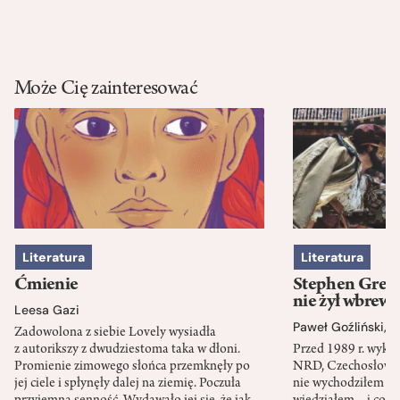
Może Cię zainteresować
Literatura
Literatura
Ćmienie
Stephen Green
nie żył wbrew 
Leesa Gazi
Paweł Goźliński
,
S
Zadowolona z siebie Lovely wysiadła
z autorikszy z dwudziestoma taka w dłoni.
Przed 1989 r. wykł
Promienie zimowego słońca przemknęły po
NRD, Czechosłowacj
jej ciele i spłynęły dalej na ziemię. Poczuła
nie wychodziłem po