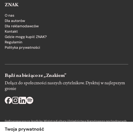
ZNAK
O nas
Dla autorów
Dla reklamodawców
Kontakt
Gdzie mogę kupić ZNAK?
Regulamin
Polityka prywatności
Bądź na bieżąco ze „Znakiem”
Dołącz do społeczności naszych czytelnikow. Dysktuj w najlepszym
gronie
Dofinansowano ze środków Ministra Kultury i Dziedzictwa Narodowego pochodzących
z Funduszu Promocji Kultury – państwowego funduszu celowego.
Twoja prywatność