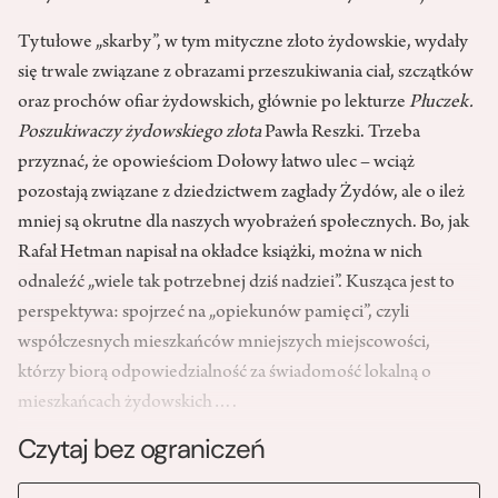
Tytułowe „skarby”, w tym mityczne złoto żydowskie, wydały
się trwale związane z obrazami przeszukiwania ciał, szczątków
oraz prochów ofiar żydowskich, głównie po lekturze
Płuczek.
Poszukiwaczy żydowskiego złota
Pawła Reszki. Trzeba
przyznać, że opowieściom Dołowy łatwo ulec – wciąż
pozostają związane z dziedzictwem zagłady Żydów, ale o ileż
mniej są okrutne dla naszych wyobrażeń społecznych. Bo, jak
Rafał Hetman napisał na okładce książki, można w nich
odnaleźć „wiele tak potrzebnej dziś nadziei”. Kusząca jest to
perspektywa: spojrzeć na „opiekunów pamięci”, czyli
współczesnych mieszkańców mniejszych miejscowości,
którzy biorą odpowiedzialność za świadomość lokalną o
mieszkańcach żydowskich….
Czytaj bez ograniczeń