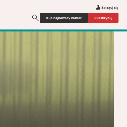
Zaloguj się
Kup najnowszy numer
Subskrybuj