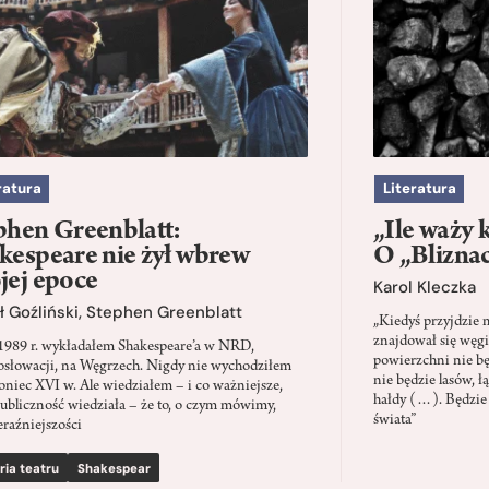
ratura
Literatura
phen Greenblatt:
„Ile waży 
kespeare nie żył wbrew
O „Blizna
jej epoce
Karol Kleczka
 Goźliński
,
Stephen Greenblatt
„Kiedyś przyjdzie 
znajdował się węgi
1989 r. wykładałem Shakespeare’a w NRD,
powierzchni nie będ
słowacji, na Węgrzech. Nigdy nie wychodziłem
nie będzie lasów, ł
oniec XVI w. Ale wiedziałem – i co ważniejsze,
hałdy (…). Będzie
ubliczność wiedziała – że to, o czym mówimy,
świata”
eraźniejszości
ria teatru
Shakespear