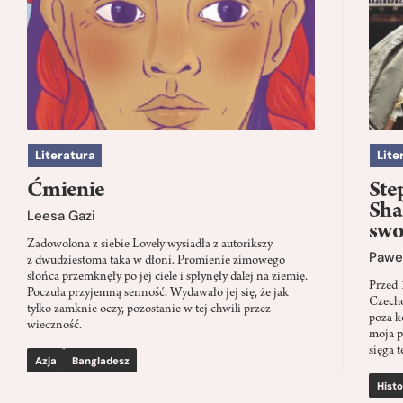
Literatura
Lite
Ćmienie
Ste
Sha
Leesa Gazi
swo
Zadowolona z siebie Lovely wysiadła z autorikszy
Paweł
z dwudziestoma taka w dłoni. Promienie zimowego
słońca przemknęły po jej ciele i spłynęły dalej na ziemię.
Przed 
Poczuła przyjemną senność. Wydawało jej się, że jak
Czecho
tylko zamknie oczy, pozostanie w tej chwili przez
poza k
wieczność.
moja p
sięga t
Azja
Bangladesz
Histo