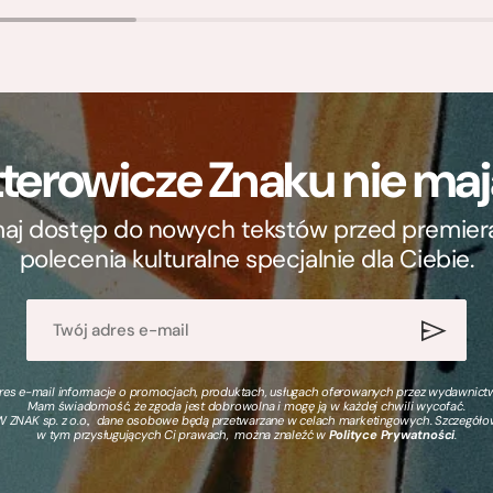
terowicze Znaku nie m
ymaj dostęp do nowych tekstów przed premierą, 
polecenia kulturalne specjalnie dla Ciebie.
s e-mail informacje o promocjach, produktach, usługach oferowanych przez wydawnictwo
Mam świadomość, że zgoda jest dobrowolna i mogę ją w każdej chwili wycofać.
 ZNAK sp. z o.o., dane osobowe będą przetwarzane w celach marketingowych. Szczegół
w tym przysługujących Ci prawach, można znaleźć w
Polityce Prywatności
.