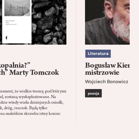
Literatura
kopalnia?”
Bogusław Kierc |
ch” Marty Tomczok
mistrzowie
Wojciech Bonowicz
moment, że wielkie tereny, pod którymi
poezja
el, zostaną wyeksploatowane. Na
zie wtedy wielu dzisiejszych osiedli,
ąk, dróg, rzeczek. Będą tylko
 na maleńkim skrawku istny koniec