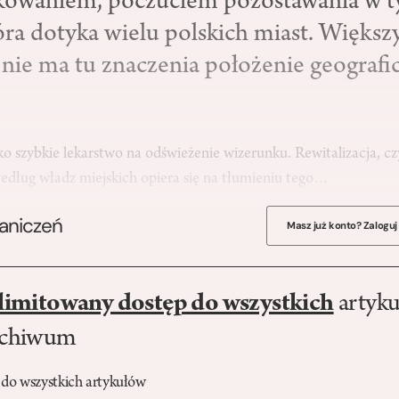
owaniem, poczuciem pozostawania w ty
óra dotyka wielu polskich miast. Większy
 nie ma tu znaczenia położenie geografi
.
ako szybkie lekarstwo na odświeżenie wizerunku. Rewitalizacja, cz
według władz miejskich opiera się na tłumieniu tego…
raniczeń
Masz już konto? Zaloguj
limitowany dostęp do wszystkich
artyku
rchiwum
 do wszystkich artykułów