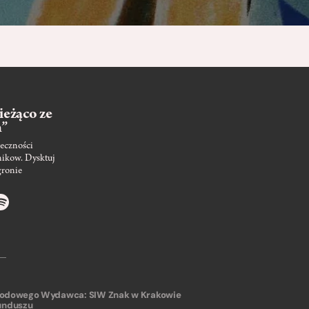
ieżąco ze
m”
eczności
nikow. Dysktuj
gronie
arodowego
Wydawca: SIW Znak w Krakowie
unduszu