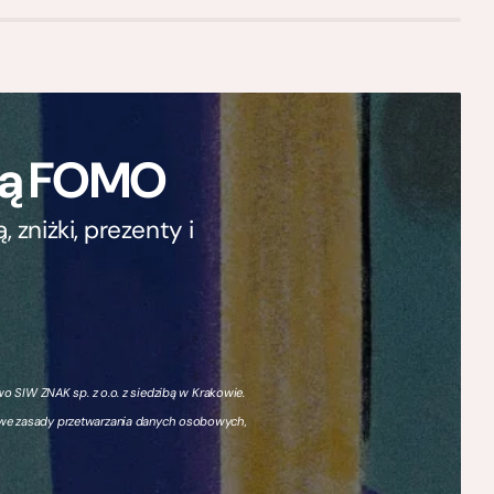
ają FOMO
zniżki, prezenty i
 SIW ZNAK sp. z o.o. z siedzibą w Krakowie.
owe zasady przetwarzania danych osobowych,