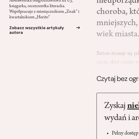
nieuporządk
Absolwentka religioznawstwa na UJ,
księgarka, recenzentka literacka.
choroba, kt
Współpracuje z miesięcznikiem „Znak” i
kwartalnikiem „Herito”
mniejszych,
Zobacz wszystkie artykuły
autora
wiek miasta
Beton stosuje się j
życia, zbyt często 
Czytaj bez og
Zyskaj
nie
wydań i a
Pełny dostęp