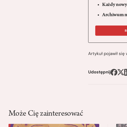
Każdy nowy 
Archiwum n
R
Artykuł pojawił si
Udostępnij
Może Cię zainteresować