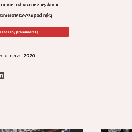
numer od razu w e-wydaniu
umerów zawsze pod ręką
ozpocznij prenumeratę
ę w numerze:
2020