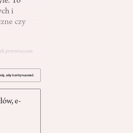
le. To
ch i
czne czy
yli przywracanie
 się, aby kontynuuwać
łów, e-