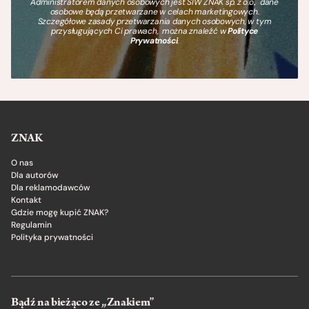
Administratorem danych osobowych jest SIW ZNAK sp. z o.o., dane
osobowe będą przetwarzane w celach marketingowych.
Szczegółowe zasady przetwarzania danych osobowych, w tym
przysługujących Ci prawach, można znaleźć w
Polityce
Prywatności
.
ZNAK
O nas
Dla autorów
Dla reklamodawców
Kontakt
Gdzie mogę kupić ZNAK?
Regulamin
Polityka prywatności
Bądź na bieżąco ze „Znakiem”