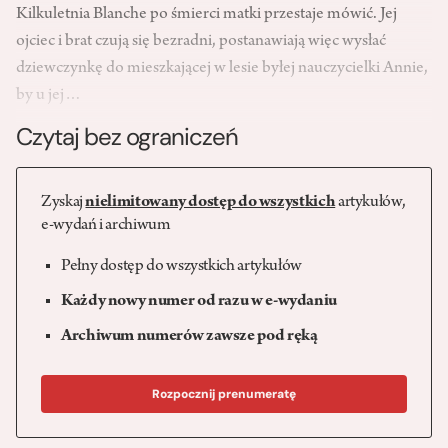
Kilkuletnia Blanche po śmierci matki przestaje mówić. Jej
ojciec i brat czują się bezradni, postanawiają więc wysłać
dziewczynkę do mieszkającej w lesie byłej nauczycielki Annie,
by u jej…
Czytaj bez ograniczeń
Zyskaj
nielimitowany dostęp do wszystkich
artykułów,
e-wydań i archiwum
Pełny dostęp do wszystkich artykułów
Każdy nowy numer od razu w e-wydaniu
Archiwum numerów zawsze pod ręką
Rozpocznij prenumeratę