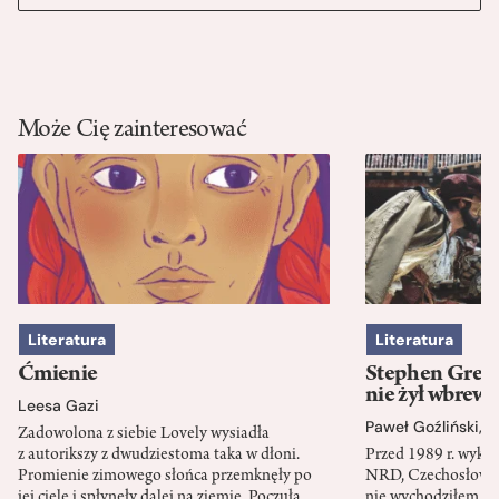
Może Cię zainteresować
Literatura
Literatura
Ćmienie
Stephen Green
nie żył wbrew 
Leesa Gazi
Paweł Goźliński
,
S
Zadowolona z siebie Lovely wysiadła
z autorikszy z dwudziestoma taka w dłoni.
Przed 1989 r. wykł
Promienie zimowego słońca przemknęły po
NRD, Czechosłowacj
jej ciele i spłynęły dalej na ziemię. Poczuła
nie wychodziłem po