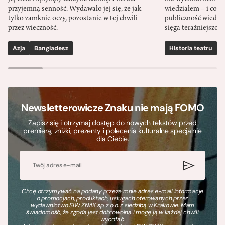
przyjemną senność. Wydawało jej się, że jak
wiedziałem – i co w
tylko zamknie oczy, pozostanie w tej chwili
publiczność wiedzia
przez wieczność.
sięga teraźniejszośc
Azja
Bangladesz
Historia teatru
S
Newsletterowicze Znaku nie mają FOMO
Zapisz się i otrzymaj dostęp do nowych tekstów przed
premierą, zniżki, prezenty i polecenia kulturalne specjalnie
dla Ciebie.
Chcę otrzymywać na podany przeze mnie adres e-mail informacje
o promocjach, produktach, usługach oferowanych przez
wydawnictwo SIW ZNAK sp. z o.o. z siedzibą w Krakowie. Mam
świadomość, że zgoda jest dobrowolna i mogę ją w każdej chwili
wycofać.