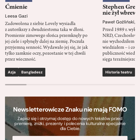
Ćmienie
Stephen Green
nie żył wbrew 
Leesa Gazi
Paweł Goźliński
,
S
Zadowolona z siebie Lovely wysiadła
z autorikszy z dwudziestoma taka w dłoni.
Przed 1989 r. wykł
Promienie zimowego słońca przemknęły po
NRD, Czechosłowacj
jej ciele i spłynęły dalej na ziemię. Poczuła
nie wychodziłem po
przyjemną senność. Wydawało jej się, że jak
wiedziałem – i co w
tylko zamknie oczy, pozostanie w tej chwili
publiczność wiedzia
przez wieczność.
sięga teraźniejszośc
Azja
Bangladesz
Historia teatru
S
Newsletterowicze Znaku nie mają FOMO
Zapisz się i otrzymaj dostęp do nowych tekstów przed
premierą, zniżki, prezenty i polecenia kulturalne specjalnie
dla Ciebie.