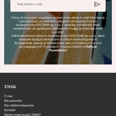
Chcę otrzymywać na podany przeze mnie adres e-mail informacje
o promocjach, produktach, usługach oferowanych przez
wydawnictwo SIW ZNAK sp. z o.o. z siedzibą w Krakowie. Mam
świadomość, że zgoda jest dobrowolna i mogę ją w każdej chwili
wycofać.
Administratorem danych osobowych jest SIW ZNAK sp. z o.o., dane
osobowe będą przetwarzane w celach marketingowych.
Szczegółowe zasady przetwarzania danych osobowych, w tym
przysługujących Ci prawach, można znaleźć w
Polityce
Prywatności
.
ZNAK
O nas
Dla autorów
Dla reklamodawców
Kontakt
Gdzie mogę kupić ZNAK?