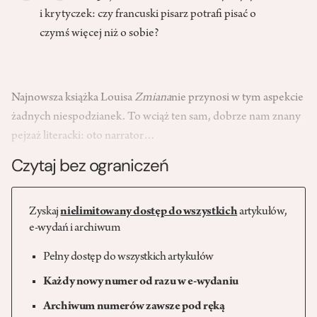
i krytyczek: czy francuski pisarz potrafi pisać o
czymś więcej niż o sobie?
Najnowsza książka Louisa
Zmiana
nie przynosi w tym aspekcie
żadnych niespodzianek. To wciąż ten sam, dobrze nam znany
pejzaż literacki: oto narrator…
Czytaj bez ograniczeń
Zyskaj
nielimitowany dostęp do wszystkich
artykułów,
e-wydań i archiwum
Pełny dostęp do wszystkich artykułów
Każdy nowy numer od razu w e-wydaniu
Archiwum numerów zawsze pod ręką