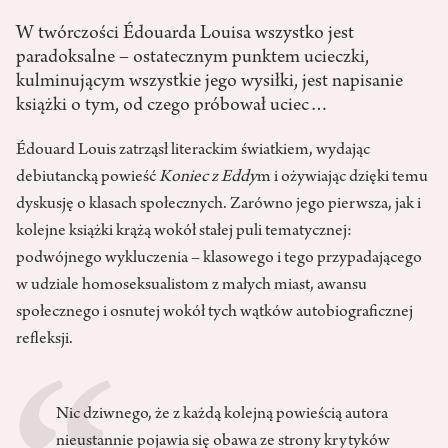
W twórczości Édouarda Louisa wszystko jest
paradoksalne – ostatecznym punktem ucieczki,
kulminującym wszystkie jego wysiłki, jest napisanie
książki o tym, od czego próbował uciec…
Édouard Louis zatrząsł literackim światkiem, wydając
debiutancką powieść
Koniec z Eddy
m i ożywiając dzięki temu
dyskusję o klasach społecznych. Zarówno jego pierwsza, jak i
kolejne książki krążą wokół stałej puli tematycznej:
podwójnego wykluczenia – klasowego i tego przypadającego
w udziale homoseksualistom z małych miast, awansu
społecznego i osnutej wokół tych wątków autobiograficznej
refleksji.
Nic dziwnego, że z każdą kolejną powieścią autora
nieustannie pojawia się obawa ze strony krytyków