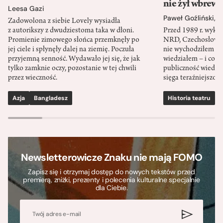
nie żył wbrew 
Leesa Gazi
Paweł Goźliński
,
S
Zadowolona z siebie Lovely wysiadła
z autorikszy z dwudziestoma taka w dłoni.
Przed 1989 r. wykł
Promienie zimowego słońca przemknęły po
NRD, Czechosłowacj
jej ciele i spłynęły dalej na ziemię. Poczuła
nie wychodziłem po
przyjemną senność. Wydawało jej się, że jak
wiedziałem – i co w
tylko zamknie oczy, pozostanie w tej chwili
publiczność wiedzia
przez wieczność.
sięga teraźniejszośc
Azja
Bangladesz
Historia teatru
S
Newsletterowicze Znaku nie mają FOMO
Zapisz się i otrzymaj dostęp do nowych tekstów przed
premierą, zniżki, prezenty i polecenia kulturalne specjalnie
dla Ciebie.