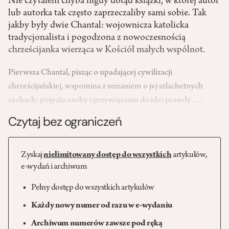
Nie czytałem chyba nigdy dotąd książki, w której autor
lub autorka tak często zaprzeczaliby sami sobie. Tak
jakby były dwie Chantal: wojownicza katolicka
tradycjonalista i pogodzona z nowoczesnością
chrześcijanka wierząca w Kościół małych wspólnot.
Pierwsza Chantal, pisząc o upadającej cywilizacji
chrześcijańskiej, wspomina z uznaniem o jej szlachetnych
cechach: pojęciu osoby i przywiązaniu do idei prawdy….
Czytaj bez ograniczeń
Zyskaj
nielimitowany dostęp do wszystkich
artykułów,
e-wydań i archiwum
Pełny dostęp do wszystkich artykułów
Każdy nowy numer od razu w e-wydaniu
Archiwum numerów zawsze pod ręką