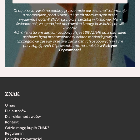
Chcę otrzymywać na podany przeze mnie adres e-mail informacje
o promocjach, produktach, usługach oferowanych przez
wydawnictwo SIW ZNAK sp. z o.o. z siedzibą w Krakowie. Mam
świadomość, że zgoda jest dobrowolna i mogę ją w każdej chwili
wycofać.
Administratorem danych osobowych jest SIW ZNAK sp. z o.o., dane
osobowe będą przetwarzane w celach marketingowych.
Szczegółowe zasady przetwarzania danych osobowych, w tym
przysługujących Ci prawach, można znaleźć w
Polityce
Prywatności
.
ZNAK
O nas
Dla autorów
Dla reklamodawców
Kontakt
Gdzie mogę kupić ZNAK?
Regulamin
Polityka prywatności