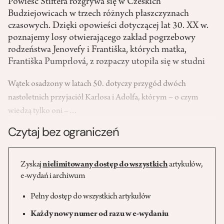
Powieść Štiftera rozgrywa się w Czeskich
Budziejowicach w trzech różnych płaszczyznach
czasowych. Dzięki opowieści dotyczącej lat 30. XX w.
poznajemy losy otwierającego zakład pogrzebowy
rodzeństwa Jenovefy i Františka, których matka,
Františka Pumprlová, z rozpaczy utopiła się w studni
Wątek osadzony w latach 50. dotyczy przygód dwóch
nastoletnich przyjaciół Karlosa i Adolfa, którym – o czym
wiedzą tylko oni –…
Czytaj bez ograniczeń
Zyskaj
nielimitowany dostęp do wszystkich
artykułów,
e-wydań i archiwum
Pełny dostęp do wszystkich artykułów
Każdy nowy numer od razu w e-wydaniu