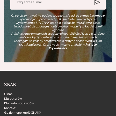
Chcę otrzymywać na podany przeze mnie adres e-mail informacje
o promocjach, produktach, usługach oferowanych przez
wydawnictwo SIW ZNAK sp. z o.o. z siedzibą w Krakowie. Mam
świadomość, że zgoda jest dobrowolna i mogę ją w każdej chwili
wycofać.
Administratorem danych osobowych jest SIW ZNAK sp. z o.o., dane
osobowe będą przetwarzane w celach marketingowych.
Szczegółowe zasady przetwarzania danych osobowych, w tym
przysługujących Ci prawach, można znaleźć w
Polityce
Prywatności
.
ZNAK
O nas
Dla autorów
Dla reklamodawców
Kontakt
Gdzie mogę kupić ZNAK?