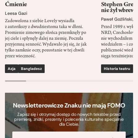
Ćmienie
Stephen Green
nie żył wbrew 
Leesa Gazi
Paweł Goźliński
,
S
Zadowolona z siebie Lovely wysiadła
z autorikszy z dwudziestoma taka w dłoni.
Przed 1989 r. wykł
Promienie zimowego słońca przemknęły po
NRD, Czechosłowacj
jej ciele i spłynęły dalej na ziemię. Poczuła
nie wychodziłem po
przyjemną senność. Wydawało jej się, że jak
wiedziałem – i co w
tylko zamknie oczy, pozostanie w tej chwili
publiczność wiedzia
przez wieczność.
sięga teraźniejszośc
Azja
Bangladesz
Historia teatru
S
Newsletterowicze Znaku nie mają FOMO
Zapisz się i otrzymaj dostęp do nowych tekstów przed
premierą, zniżki, prezenty i polecenia kulturalne specjalnie
dla Ciebie.