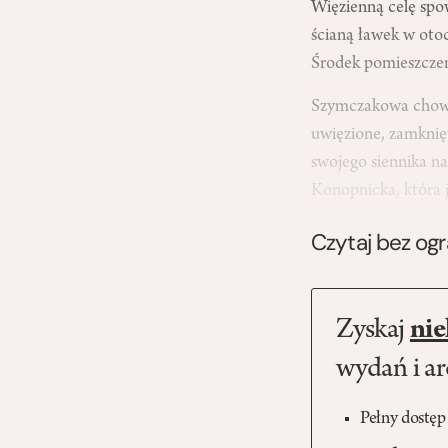
Więzienną celę spow
ścianą ławek w otoc
Środek pomieszczeni
Szymczakowa chowa 
uwięzione, zamknię
swojego siennika na
Konopnicka, która
Czytaj bez og
Zyskaj
nie
wydań i a
Pełny dostęp