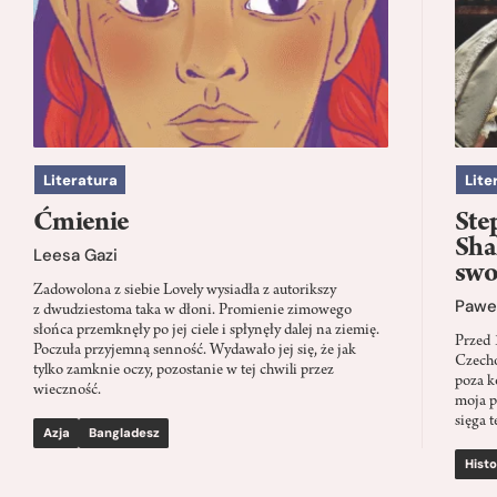
Literatura
Lite
Ćmienie
Ste
Sha
Leesa Gazi
swo
Zadowolona z siebie Lovely wysiadła z autorikszy
Paweł
z dwudziestoma taka w dłoni. Promienie zimowego
słońca przemknęły po jej ciele i spłynęły dalej na ziemię.
Przed 
Poczuła przyjemną senność. Wydawało jej się, że jak
Czecho
tylko zamknie oczy, pozostanie w tej chwili przez
poza k
wieczność.
moja p
sięga t
Azja
Bangladesz
Histo