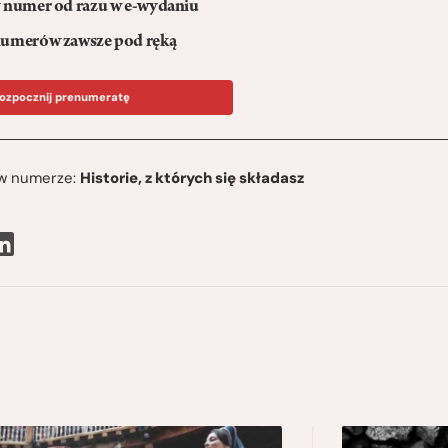
numer od razu w e-wydaniu
umerów zawsze pod ręką
ozpocznij prenumeratę
ę w numerze:
Historie, z których się składasz