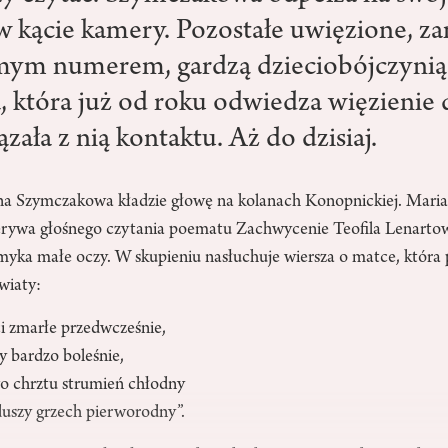
 w kącie kamery. Pozostałe uwięzione, z
mym numerem, gardzą dzieciobójczynią
 która już od roku odwiedza więzienie d
ązała z nią kontaktu. Aż do dzisiaj.
a Szymczakowa kładzie głowę na kolanach Konopnickiej. Maria c
rzerywa głośnego czytania poematu Zachwycenie Teofila Lenartow
ka małe oczy. W skupieniu nasłuchuje wiersza o matce, która 
wiaty:
ci zmarłe przedwcześnie,
y bardzo boleśnie,
o chrztu strumień chłodny
uszy grzech pierworodny”.