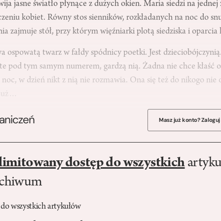
ija jasne światło płynące z dużych okien. Maria siedzi na jedne
zeniu kobiet. Równy stos sienników, rozkładanych na noc do snu
a zajmuje stół, przy którym więźniarki plotą siedziska i oparcia 
ospowatą twarz w fałdy spódnicy poetki. Jest dzieciobójczynią
te pod tym samym numerem, gardzą nią. Żadna nie chce kłaść 
 noc, w dzień nikt z nią nie rozmawia. Ona się też do nikogo nie
 już…
raniczeń
Masz już konto? Zaloguj
limitowany dostęp do wszystkich
artyku
rchiwum
 do wszystkich artykułów