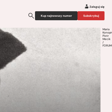
Zaloguj się
Kup najnowszy numer
Subskrybuj
Maria
Konopn
Piotr
Mecik
/
FORUM