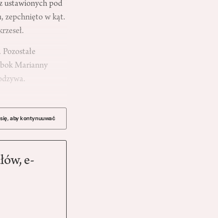
j z ustawionych pod
, zepchnięto w kąt.
krzeseł.
. Pozostałe
obok Marianny
 odzywa.
 się, aby kontynuuwać
łów, e-