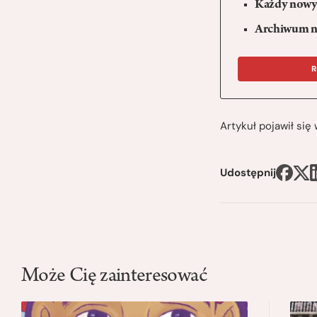
Każdy nowy 
Archiwum n
R
Artykuł pojawił si
Udostępnij
Może Cię zainteresować