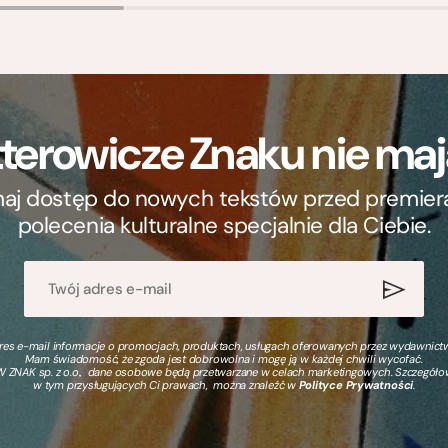
terowicze Znaku nie m
ymaj dostęp do nowych tekstów przed premierą, 
polecenia kulturalne specjalnie dla Ciebie.
s e-mail informacje o promocjach, produktach, usługach oferowanych przez wydawnictwo
Mam świadomość, że zgoda jest dobrowolna i mogę ją w każdej chwili wycofać.
 ZNAK sp. z o.o., dane osobowe będą przetwarzane w celach marketingowych. Szczegół
w tym przysługujących Ci prawach, można znaleźć w
Polityce Prywatności
.