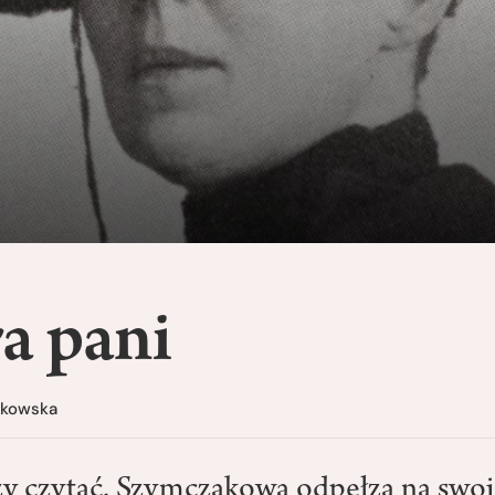
a pani
łkowska
y czytać. Szymczakowa odpełza na swoj