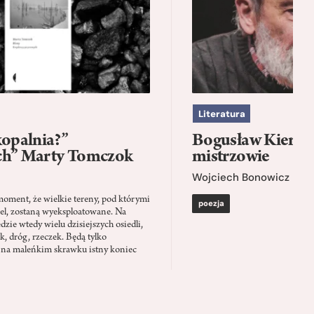
Literatura
kopalnia?”
Bogusław Kierc |
ch” Marty Tomczok
mistrzowie
Wojciech Bonowicz
moment, że wielkie tereny, pod którymi
poezja
el, zostaną wyeksploatowane. Na
zie wtedy wielu dzisiejszych osiedli,
ąk, dróg, rzeczek. Będą tylko
 na maleńkim skrawku istny koniec