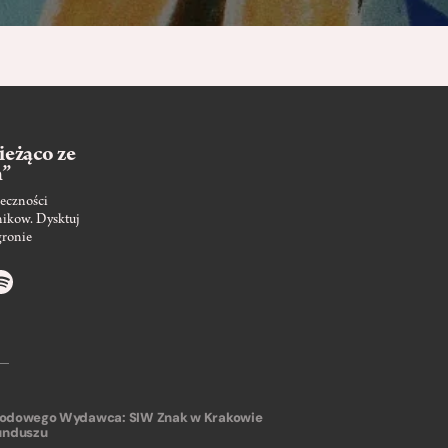
ieżąco ze
m”
eczności
nikow. Dysktuj
gronie
arodowego
Wydawca: SIW Znak w Krakowie
unduszu