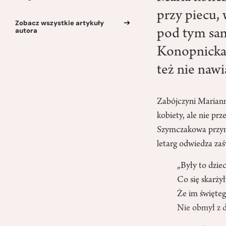
przy piecu,
Zobacz wszystkie artykuły
autora
pod tym sa
Konopnicka,
też nie nawi
Zabójczyni Mariann
kobiety, ale nie p
Szymczakowa przymy
letarg odwiedza zaś
„Były to dzie
Co się skarżył
Że im święteg
Nie obmył z d