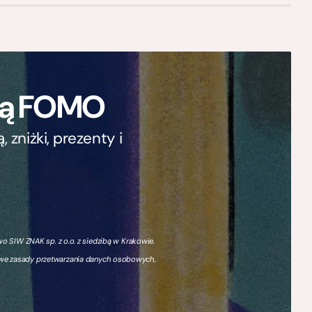
ają FOMO
zniżki, prezenty i
 SIW ZNAK sp. z o.o. z siedzibą w Krakowie.
owe zasady przetwarzania danych osobowych,