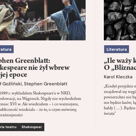
ratura
Literatura
phen Greenblatt:
„Ile waży 
kespeare nie żył wbrew
O „Blizna
jej epoce
Karol Kleczka
 Goźliński
,
Stephen Greenblatt
„Kiedyś przyjdzie 
znajdował się węgi
1989 r. wykładałem Shakespeare’a w NRD,
powierzchni nie będ
słowacji, na Węgrzech. Nigdy nie wychodziłem
nie będzie lasów, ł
oniec XVI w. Ale wiedziałem – i co ważniejsze,
hałdy (…). Będzie
ubliczność wiedziała – że to, o czym mówimy,
świata”
eraźniejszości
ria teatru
Shakespear