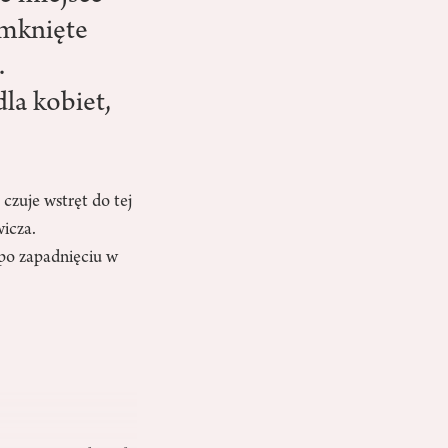
amknięte
.
la kobiet,
zuje wstręt do tej
icza.
po zapadnięciu w