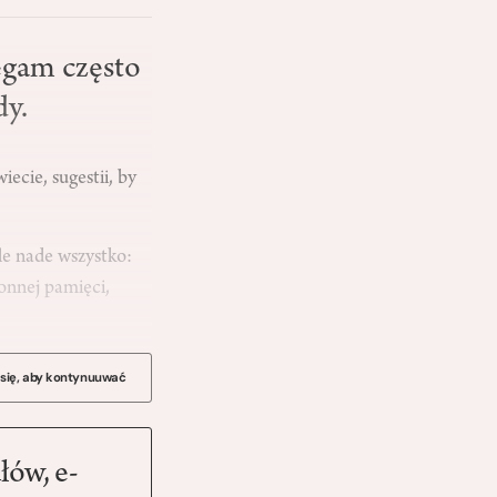
ęgam często
dy.
ecie, sugestii, by
le nade wszystko:
łonnej pamięci,
 się, aby kontynuuwać
łów, e-