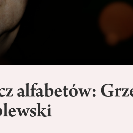
cz alfabetów: Grz
lewski