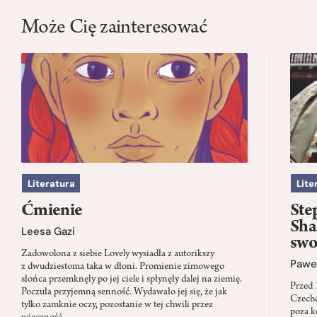
Może Cię zainteresować
Literatura
Lite
Ćmienie
Ste
Sha
Leesa Gazi
swo
Zadowolona z siebie Lovely wysiadła z autorikszy
Paweł
z dwudziestoma taka w dłoni. Promienie zimowego
słońca przemknęły po jej ciele i spłynęły dalej na ziemię.
Przed 
Poczuła przyjemną senność. Wydawało jej się, że jak
Czecho
tylko zamknie oczy, pozostanie w tej chwili przez
poza k