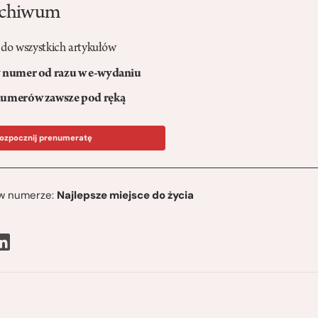
rchiwum
 do wszystkich artykułów
numer od razu w e-wydaniu
umerów zawsze pod ręką
ozpocznij prenumeratę
ę w numerze:
Najlepsze miejsce do życia