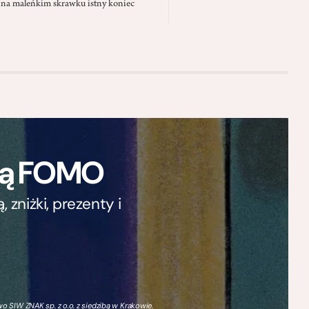
 na maleńkim skrawku istny koniec
ają FOMO
zniżki, prezenty i
 SIW ZNAK sp. z o.o. z siedzibą w Krakowie.