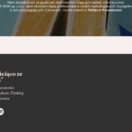
Mam świadomość, że zgoda jest dobrowolna i mogę ją w każdej chwili wycofać.
 ZNAK sp. z o.o., dane osobowe będą przetwarzane w celach marketingowych. Szczegół
w tym przysługujących Ci prawach, można znaleźć w
Polityce Prywatności
.
ieżąco ze
m”
eczności
nikow. Dysktuj
gronie