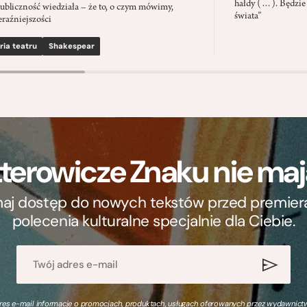
hałdy (…). Będzie
ubliczność wiedziała – że to, o czym mówimy,
świata”
eraźniejszości
ria teatru
Shakespear
terowicze Znaku nie m
ymaj dostęp do nowych tekstów przed premierą, 
polecenia kulturalne specjalnie dla Ciebie.
s e-mail informacje o promocjach, produktach, usługach oferowanych przez wydawnictwo