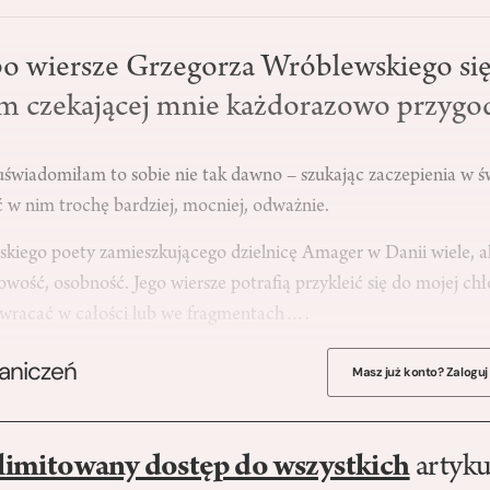
po wiersze Grzegorza Wróblewskiego si
em czekającej mnie każdorazowo przygo
wiadomiłam to sobie nie tak dawno – szukając zaczepienia w świ
ć w nim trochę bardziej, mocniej, odważnie.
skiego poety zamieszkującego dzielnicę Amager w Danii wiele, a
wość, osobność. Jego wiersze potrafią przykleić się do mojej ch
powracać w całości lub we fragmentach….
raniczeń
Masz już konto? Zaloguj
limitowany dostęp do wszystkich
artyku