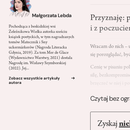
Małgorzata Lebda
Przyznaję: 
i z poczuci
Pochodząca z beskidzkiej wsi
Żeleźnikowa Wielka autorka sześciu
książek poetyckich, w tym nagradzanych
tomów Matecznik i Sny
Wracam do nich – uś
uckermärkerów (Nagroda Literacka
Gdynia, 2019). Za tom Mer de Glace
się porozglądać, by
(Wydawnictwo Warstwy, 2021) dostała
Nagrodę im. Wisławy Szymborskiej
Cenię w pisaniu pol
(2022). Jej...
siłę, bezkompromiso
Zobacz wszystkie artykuły
autora
brzęczeć w niej i 
Czytaj bez og
Zyskaj
nie