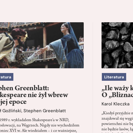
ratura
Literatura
phen Greenblatt:
„Ile waży 
kespeare nie żył wbrew
O „Blizna
jej epoce
Karol Kleczka
 Goźliński
,
Stephen Greenblatt
„Kiedyś przyjdzie 
znajdował się węgi
1989 r. wykładałem Shakespeare’a w NRD,
powierzchni nie będ
słowacji, na Węgrzech. Nigdy nie wychodziłem
nie będzie lasów, ł
oniec XVI w. Ale wiedziałem – i co ważniejsze,