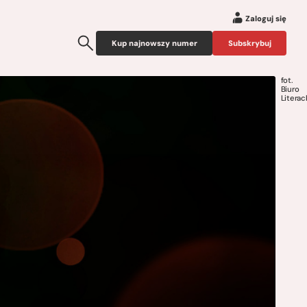
Zaloguj się
Kup najnowszy numer
Subskrybuj
fot.
Biuro
Literac