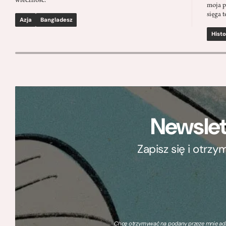
wieczność.
moja p
sięga t
Azja
Bangladesz
Histo
Newslet
Zapisz się i otrz
Chcę otrzymywać na podany przeze mnie adre