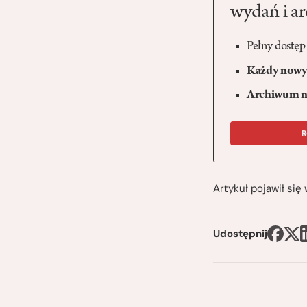
wydań i a
Pełny dostęp
Każdy nowy 
Archiwum n
R
Artykuł pojawił si
Udostępnij