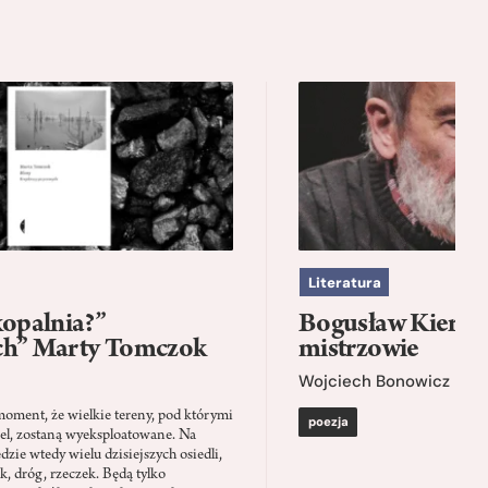
Literatura
kopalnia?”
Bogusław Kierc |
ch” Marty Tomczok
mistrzowie
Wojciech Bonowicz
moment, że wielkie tereny, pod którymi
poezja
el, zostaną wyeksploatowane. Na
zie wtedy wielu dzisiejszych osiedli,
ąk, dróg, rzeczek. Będą tylko