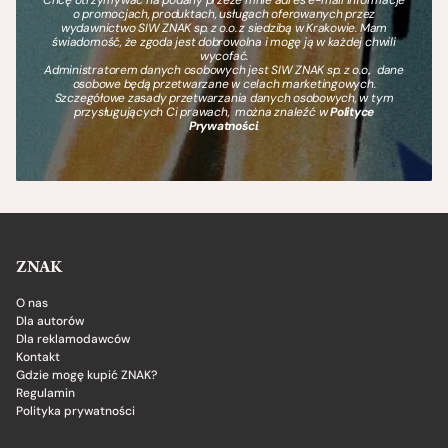
Chcę otrzymywać na podany przeze mnie adres e-mail informacje
o promocjach, produktach, usługach oferowanych przez
wydawnictwo SIW ZNAK sp. z o.o. z siedzibą w Krakowie. Mam
świadomość, że zgoda jest dobrowolna i mogę ją w każdej chwili
wycofać.
Administratorem danych osobowych jest SIW ZNAK sp. z o.o., dane
osobowe będą przetwarzane w celach marketingowych.
Szczegółowe zasady przetwarzania danych osobowych, w tym
przysługujących Ci prawach, można znaleźć w
Polityce
Prywatności
.
ZNAK
O nas
Dla autorów
Dla reklamodawców
Kontakt
Gdzie mogę kupić ZNAK?
Regulamin
Polityka prywatności