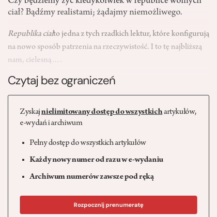
Czy będziemy żyć kiedykolwiek w republice wolnych
ciał? Bądźmy realistami; żądajmy niemożliwego.
Republika
ciał
to jedna z tych rzadkich lektur, które konfigurują
na nowo sposób patrzenia na rzeczywistość. I to tę najbliższą
nam, cielesną….
Czytaj bez ograniczeń
Zyskaj
nielimitowany dostęp do wszystkich
artykułów,
e-wydań i archiwum
Pełny dostęp do wszystkich artykułów
Każdy nowy numer od razu w e-wydaniu
Archiwum numerów zawsze pod ręką
Rozpocznij prenumeratę