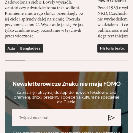
Paweł Goźliński
,
S
Zadowolona z siebie Lovely wysiadła
z autorikszy z dwudziestoma taka w dłoni.
Przed 1989 r. wykł
Promienie zimowego słońca przemknęły po
NRD, Czechosłowacj
jej ciele i spłynęły dalej na ziemię. Poczuła
nie wychodziłem po
przyjemną senność. Wydawało jej się, że jak
wiedziałem – i co w
tylko zamknie oczy, pozostanie w tej chwili
publiczność wiedzia
przez wieczność.
sięga teraźniejszośc
Azja
Bangladesz
Historia teatru
S
Newsletterowicze Znaku nie mają FOMO
Zapisz się i otrzymaj dostęp do nowych tekstów przed
premierą, zniżki, prezenty i polecenia kulturalne specjalnie
dla Ciebie.