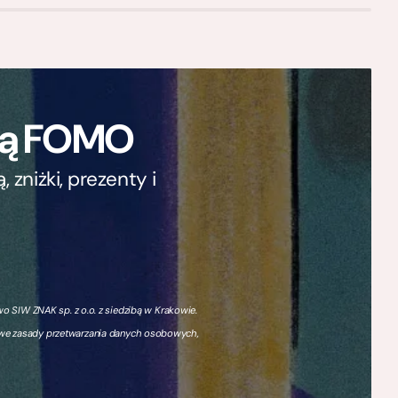
ają FOMO
zniżki, prezenty i
 SIW ZNAK sp. z o.o. z siedzibą w Krakowie.
owe zasady przetwarzania danych osobowych,