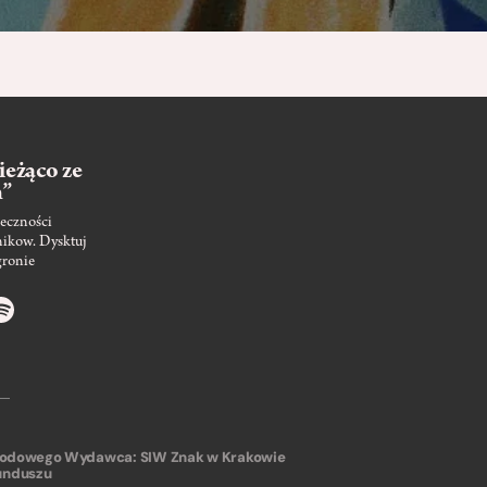
ieżąco ze
m”
eczności
nikow. Dysktuj
gronie
arodowego
Wydawca: SIW Znak w Krakowie
unduszu