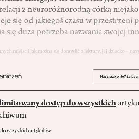
relacji z neuroróżnorodną córką niejako
eje się od jakiegoś czasu w przestrzeni p
a się duża potrzeba nazwania swojej inn
nych miejsc i jak można się domyślić z lektury, jej dziecko – na
raniczeń
Masz już konto? Zaloguj
limitowany dostęp do wszystkich
artyku
rchiwum
 do wszystkich artykułów