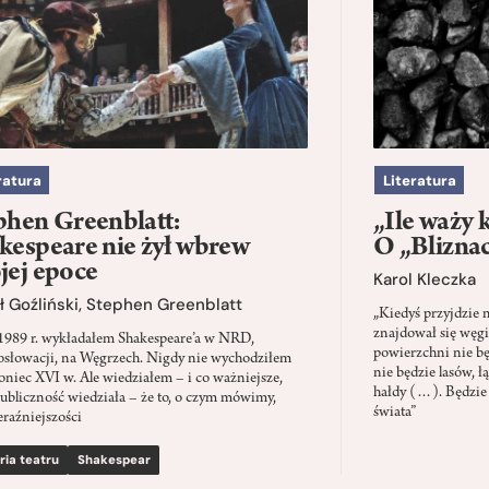
ratura
Literatura
phen Greenblatt:
„Ile waży 
kespeare nie żył wbrew
O „Blizna
jej epoce
Karol Kleczka
 Goźliński
,
Stephen Greenblatt
„Kiedyś przyjdzie 
znajdował się węgi
1989 r. wykładałem Shakespeare’a w NRD,
powierzchni nie będ
słowacji, na Węgrzech. Nigdy nie wychodziłem
nie będzie lasów, ł
oniec XVI w. Ale wiedziałem – i co ważniejsze,
hałdy (…). Będzie
ubliczność wiedziała – że to, o czym mówimy,
świata”
eraźniejszości
ria teatru
Shakespear