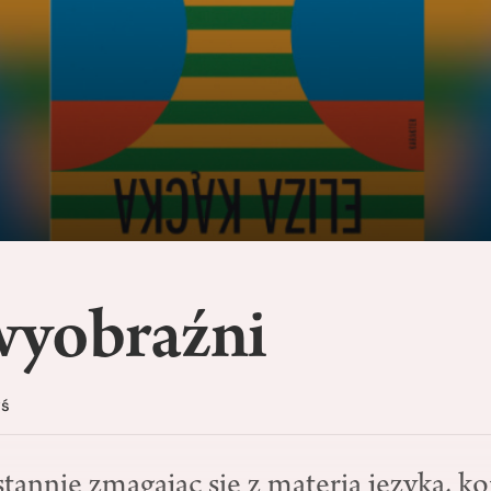
wyobraźni
yś
tannie zmagając się z materią języka, k