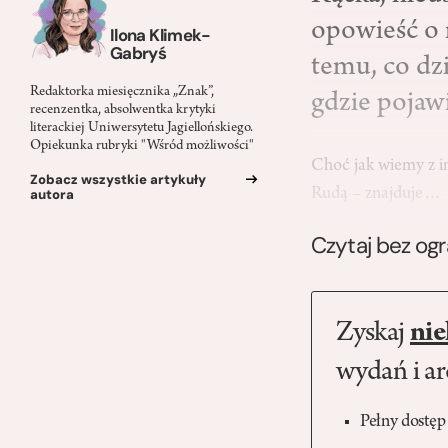
opowieść o 
Ilona Klimek-
Gabryś
temu, co dzi
Redaktorka miesięcznika „Znak”,
gdzie pojawi
recenzentka, absolwentka krytyki
literackiej Uniwersytetu Jagiellońskiego.
Opiekunka rubryki "Wśród możliwości"
Choć jak wiemy z in
Zobacz wszystkie artykuły
Rudą – znajduje…
autora
Czytaj bez og
Zyskaj
nie
wydań i a
Pełny dostęp