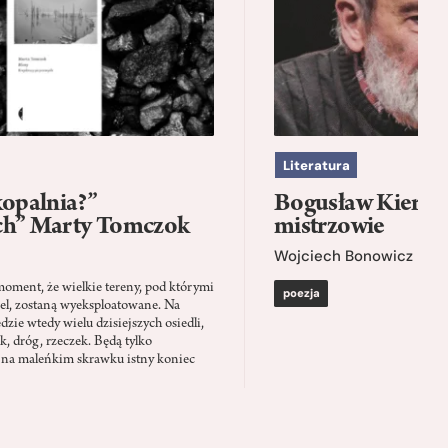
Literatura
kopalnia?”
Bogusław Kierc |
ch” Marty Tomczok
mistrzowie
Wojciech Bonowicz
moment, że wielkie tereny, pod którymi
poezja
el, zostaną wyeksploatowane. Na
zie wtedy wielu dzisiejszych osiedli,
ąk, dróg, rzeczek. Będą tylko
 na maleńkim skrawku istny koniec