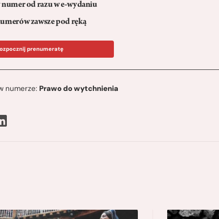
numer od razu w e-wydaniu
umerów zawsze pod ręką
ozpocznij prenumeratę
ę w numerze:
Prawo do wytchnienia