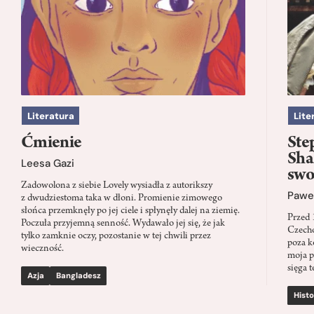
Literatura
Lite
Ćmienie
Ste
Sha
Leesa Gazi
swo
Zadowolona z siebie Lovely wysiadła z autorikszy
Paweł
z dwudziestoma taka w dłoni. Promienie zimowego
słońca przemknęły po jej ciele i spłynęły dalej na ziemię.
Przed 
Poczuła przyjemną senność. Wydawało jej się, że jak
Czecho
tylko zamknie oczy, pozostanie w tej chwili przez
poza k
wieczność.
moja p
sięga t
Azja
Bangladesz
Histo