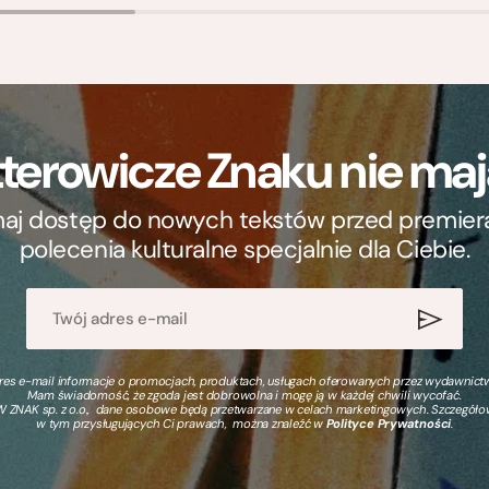
terowicze Znaku nie m
ymaj dostęp do nowych tekstów przed premierą, 
polecenia kulturalne specjalnie dla Ciebie.
s e-mail informacje o promocjach, produktach, usługach oferowanych przez wydawnictwo
Mam świadomość, że zgoda jest dobrowolna i mogę ją w każdej chwili wycofać.
 ZNAK sp. z o.o., dane osobowe będą przetwarzane w celach marketingowych. Szczegół
w tym przysługujących Ci prawach, można znaleźć w
Polityce Prywatności
.