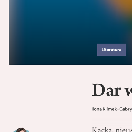
Literatura
Dar 
Ilona Klimek-Gabr
Kącka, nieus