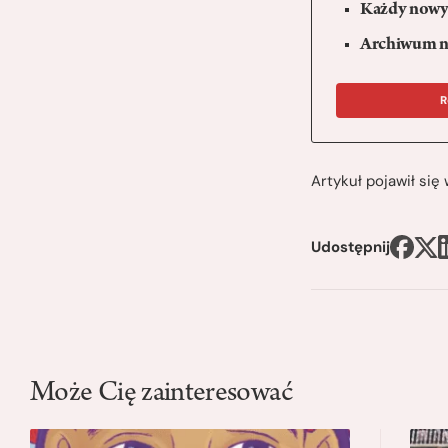
Każdy nowy 
Archiwum n
R
Artykuł pojawił si
Udostępnij
Może Cię zainteresować