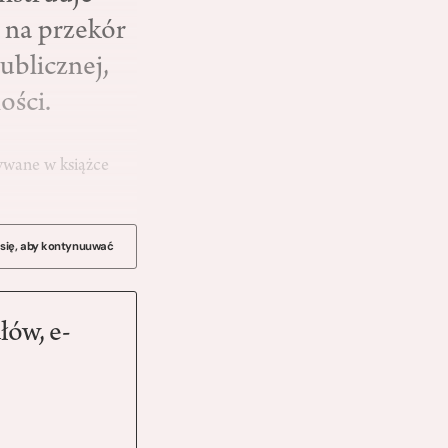
 na przekór
ublicznej,
ości.
zywane w książce
 się, aby kontynuuwać
łów, e-