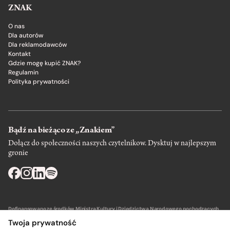
ZNAK
O nas
Dla autorów
Dla reklamodawców
Kontakt
Gdzie mogę kupić ZNAK?
Regulamin
Polityka prywatności
Bądź na bieżąco ze „Znakiem”
Dołącz do społeczności naszych czytelnikow. Dysktuj w najlepszym
gronie
Dofinansowano ze środków Ministra Kultury i Dziedzictwa Narodowego pochodzących
z Funduszu Promocji Kultury – państwowego funduszu celowego.
Twoja prywatność