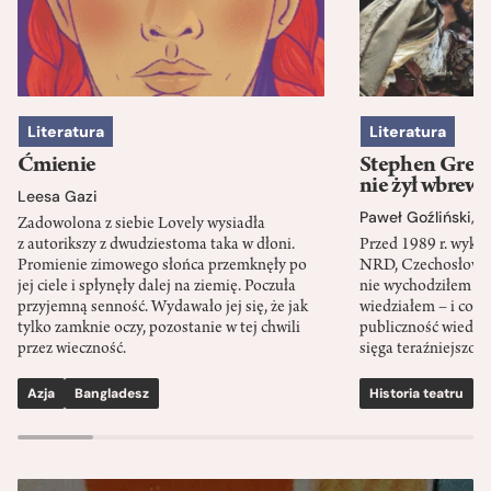
Literatura
Literatura
Ćmienie
Stephen Green
nie żył wbrew 
Leesa Gazi
Paweł Goźliński
,
S
Zadowolona z siebie Lovely wysiadła
z autorikszy z dwudziestoma taka w dłoni.
Przed 1989 r. wykł
Promienie zimowego słońca przemknęły po
NRD, Czechosłowacj
jej ciele i spłynęły dalej na ziemię. Poczuła
nie wychodziłem po
przyjemną senność. Wydawało jej się, że jak
wiedziałem – i co w
tylko zamknie oczy, pozostanie w tej chwili
publiczność wiedzia
przez wieczność.
sięga teraźniejszośc
Azja
Bangladesz
Historia teatru
S