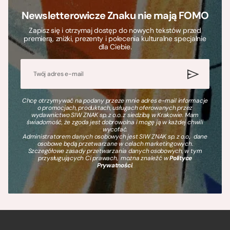
Newsletterowicze Znaku nie mają FOMO
Zapisz się i otrzymaj dostęp do nowych tekstów przed
premierą, zniżki, prezenty i polecenia kulturalne specjalnie
dla Ciebie.
Chcę otrzymywać na podany przeze mnie adres e-mail informacje
o promocjach, produktach, usługach oferowanych przez
wydawnictwo SIW ZNAK sp. z o.o. z siedzibą w Krakowie. Mam
świadomość, że zgoda jest dobrowolna i mogę ją w każdej chwili
wycofać.
Administratorem danych osobowych jest SIW ZNAK sp. z o.o., dane
osobowe będą przetwarzane w celach marketingowych.
Szczegółowe zasady przetwarzania danych osobowych, w tym
przysługujących Ci prawach, można znaleźć w
Polityce
Prywatności
.