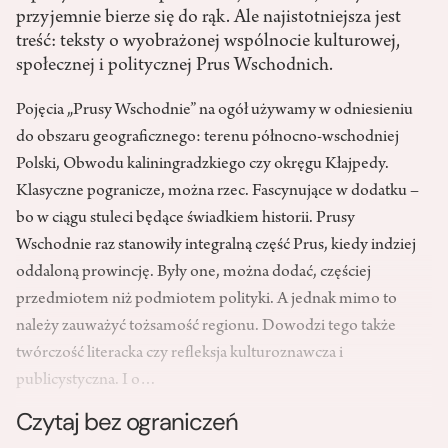
przyjemnie bierze się do rąk. Ale najistotniejsza jest
treść: teksty o wyobrażonej wspólnocie kulturowej,
społecznej i politycznej Prus Wschodnich.
Pojęcia „Prusy Wschodnie” na ogół używamy w odniesieniu
do obszaru geograficznego: terenu północno-wschodniej
Polski, Obwodu kaliningradzkiego czy okręgu Kłajpedy.
Klasyczne pogranicze, można rzec. Fascynujące w dodatku –
bo w ciągu stuleci będące świadkiem historii. Prusy
Wschodnie raz stanowiły integralną część Prus, kiedy indziej
oddaloną prowincję. Były one, można dodać, częściej
przedmiotem niż podmiotem polityki. A jednak mimo to
należy zauważyć tożsamość regionu. Dowodzi tego także
twórczość literacka czy refleksja kulturoznawcza i
publicystyczna. I o…
Czytaj bez ograniczeń