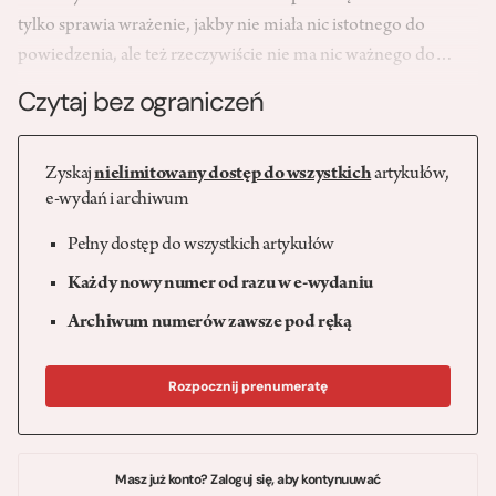
tylko sprawia wrażenie, jakby nie miała nic istotnego do
powiedzenia, ale też rzeczywiście nie ma nic ważnego do…
Czytaj bez ograniczeń
Zyskaj
nielimitowany dostęp do wszystkich
artykułów,
e-wydań i archiwum
Pełny dostęp do wszystkich artykułów
Każdy nowy numer od razu w e-wydaniu
Archiwum numerów zawsze pod ręką
Rozpocznij prenumeratę
Masz już konto? Zaloguj się, aby kontynuuwać