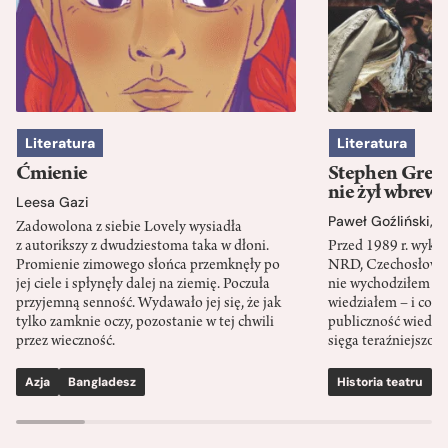
Literatura
Literatura
Ćmienie
Stephen Green
nie żył wbrew 
Leesa Gazi
Paweł Goźliński
,
S
Zadowolona z siebie Lovely wysiadła
z autorikszy z dwudziestoma taka w dłoni.
Przed 1989 r. wykł
Promienie zimowego słońca przemknęły po
NRD, Czechosłowacj
jej ciele i spłynęły dalej na ziemię. Poczuła
nie wychodziłem po
przyjemną senność. Wydawało jej się, że jak
wiedziałem – i co w
tylko zamknie oczy, pozostanie w tej chwili
publiczność wiedzia
przez wieczność.
sięga teraźniejszośc
Azja
Bangladesz
Historia teatru
S