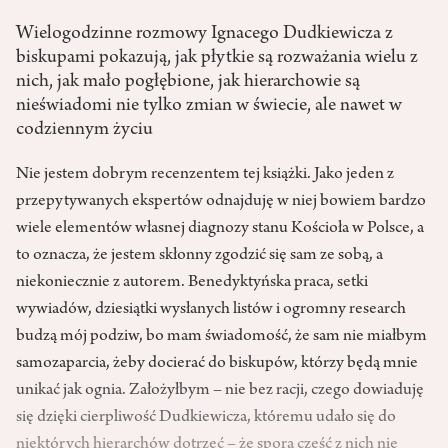
Wielogodzinne rozmowy Ignacego Dudkiewicza z
biskupami pokazują, jak płytkie są rozważania wielu z
nich, jak mało pogłębione, jak hierarchowie są
nieświadomi nie tylko zmian w świecie, ale nawet w
codziennym życiu
Nie jestem dobrym recenzentem tej książki. Jako jeden z
przepytywanych ekspertów odnajduję w niej bowiem bardzo
wiele elementów własnej diagnozy stanu Kościoła w Polsce, a
to oznacza, że jestem skłonny zgodzić się sam ze sobą, a
niekoniecznie z autorem. Benedyktyńska praca, setki
wywiadów, dziesiątki wysłanych listów i ogromny research
budzą mój podziw, bo mam świadomość, że sam nie miałbym
samozaparcia, żeby docierać do biskupów, którzy będą mnie
unikać jak ognia. Założyłbym – nie bez racji, czego dowiaduję
się dzięki cierpliwość Dudkiewicza, któremu udało się do
niektórych hierarchów dotrzeć – że spora część z nich nie