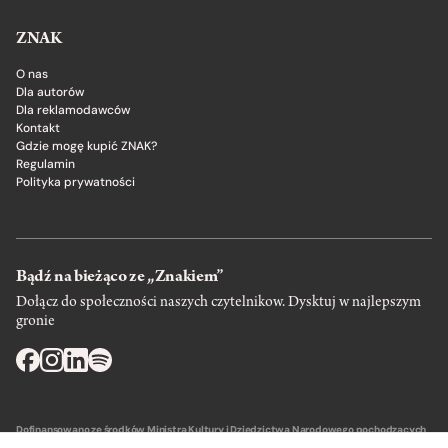
ZNAK
O nas
Dla autorów
Dla reklamodawców
Kontakt
Gdzie mogę kupić ZNAK?
Regulamin
Polityka prywatności
Bądź na bieżąco ze „Znakiem”
Dołącz do społeczności naszych czytelnikow. Dysktuj w najlepszym
gronie
Dofinansowano ze środków Ministra Kultury i Dziedzictwa Narodowego pochodzących
z Funduszu Promocji Kultury – państwowego funduszu celowego.