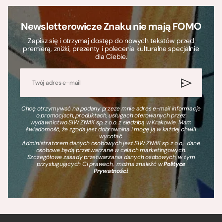
Newsletterowicze Znaku nie mają FOMO
Zapisz się i otrzymaj dostęp do nowych tekstów przed
premierą, zniżki, prezenty i polecenia kulturalne specjalnie
dla Ciebie.
Chcę otrzymywać na podany przeze mnie adres e-mail informacje
o promocjach, produktach, usługach oferowanych przez
wydawnictwo SIW ZNAK sp. z o.o. z siedzibą w Krakowie. Mam
świadomość, że zgoda jest dobrowolna i mogę ją w każdej chwili
wycofać.
Administratorem danych osobowych jest SIW ZNAK sp. z o.o., dane
osobowe będą przetwarzane w celach marketingowych.
Szczegółowe zasady przetwarzania danych osobowych, w tym
przysługujących Ci prawach, można znaleźć w
Polityce
Prywatności
.