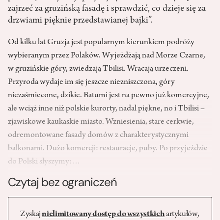
zajrzeć za gruzińską fasadę i sprawdzić, co dzieje się za
drzwiami pięknie przedstawianej bajki”.
Od kilku lat Gruzja jest popularnym kierunkiem podróży
wybieranym przez Polaków. Wyjeżdżają nad Morze Czarne,
w gruzińskie góry, zwiedzają Tbilisi. Wracają urzeczeni.
Przyroda wydaje im się jeszcze niezniszczona, góry
niezaśmiecone, dzikie. Batumi jest na pewno już komercyjne,
ale wciąż inne niż polskie kurorty, nadal piękne, no i Tbilisi –
zjawiskowe kaukaskie miasto. Wzniesienia, stare cerkwie,
odremontowane fasady domów z charakterystycznymi
balkonami. Dużo komercji: restauracje, puby. Po przyjeździe
do Polski słyszymy:…
Czytaj bez ograniczeń
Zyskaj
nielimitowany dostęp do wszystkich
artykułów,