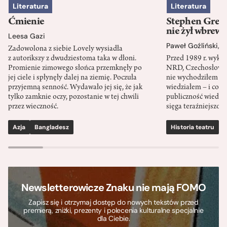
Literatura
Literatura
Ćmienie
Stephen Green
nie żył wbrew 
Leesa Gazi
Paweł Goźliński
,
S
Zadowolona z siebie Lovely wysiadła
z autorikszy z dwudziestoma taka w dłoni.
Przed 1989 r. wykł
Promienie zimowego słońca przemknęły po
NRD, Czechosłowacj
jej ciele i spłynęły dalej na ziemię. Poczuła
nie wychodziłem po
przyjemną senność. Wydawało jej się, że jak
wiedziałem – i co w
tylko zamknie oczy, pozostanie w tej chwili
publiczność wiedzia
przez wieczność.
sięga teraźniejszośc
Azja
Bangladesz
Historia teatru
S
Newsletterowicze Znaku nie mają FOMO
Zapisz się i otrzymaj dostęp do nowych tekstów przed
premierą, zniżki, prezenty i polecenia kulturalne specjalnie
dla Ciebie.