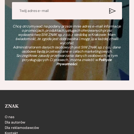
Chcę otrzymywać na podany przeze mnie adres e-mail informacje
o promocjach, produktach, usługach oferowanych przez
wydawnictwo SIW ZNAK sp. z o.o. z siedzibą w Krakowie. Mam
świadomość, że zgoda jest dobrowolna i mogę ją w każdej chwili
wycofać.
Administratorem danych osobowych jest SIW ZNAK sp. z o.o., dane
osobowe będą przetwarzane w celach marketingowych.
Szczegółowe zasady przetwarzania danych osobowych, w tym
przysługujących Ci prawach, można znaleźć w
Polityce
Prywatności
.
ZNAK
O nas
Dla autorów
Dla reklamodawców
Kontakt