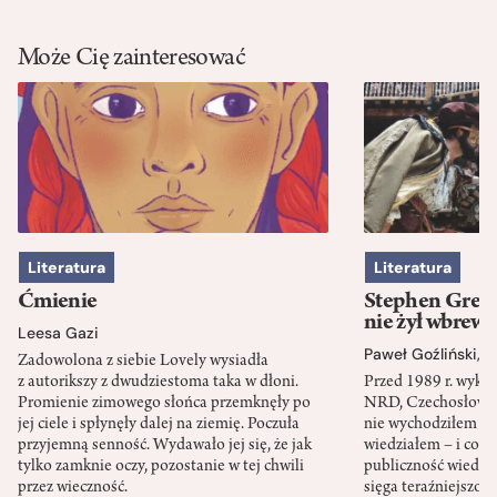
Może Cię zainteresować
Literatura
Literatura
Ćmienie
Stephen Green
nie żył wbrew 
Leesa Gazi
Paweł Goźliński
,
S
Zadowolona z siebie Lovely wysiadła
z autorikszy z dwudziestoma taka w dłoni.
Przed 1989 r. wykł
Promienie zimowego słońca przemknęły po
NRD, Czechosłowacj
jej ciele i spłynęły dalej na ziemię. Poczuła
nie wychodziłem po
przyjemną senność. Wydawało jej się, że jak
wiedziałem – i co w
tylko zamknie oczy, pozostanie w tej chwili
publiczność wiedzia
przez wieczność.
sięga teraźniejszośc