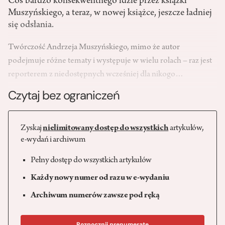
Coś bardzo konsekwentnego idzie przez książki
Muszyńskiego, a teraz, w nowej książce, jeszcze ładniej
się odsłania.
Twórczość Andrzeja Muszyńskiego, mimo że autor
podejmuje różne tematy i występuje w wielu rolach – raz jest
reporterem z niedostępnych wcześniej dla nikogo…
Czytaj bez ograniczeń
Zyskaj
nielimitowany dostęp do wszystkich
artykułów,
e-wydań i archiwum
Pełny dostęp do wszystkich artykułów
Każdy nowy numer od razu w e-wydaniu
Archiwum numerów zawsze pod ręką
Rozpocznij prenumeratę