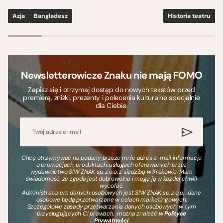
Azja
Bangladesz
Historia teatru
S
Newsletterowicze Znaku nie mają FOMO
Zapisz się i otrzymaj dostęp do nowych tekstów przed
premierą, zniżki, prezenty i polecenia kulturalne specjalnie
dla Ciebie.
Chcę otrzymywać na podany przeze mnie adres e-mail informacje
o promocjach, produktach, usługach oferowanych przez
wydawnictwo SIW ZNAK sp. z o.o. z siedzibą w Krakowie. Mam
świadomość, że zgoda jest dobrowolna i mogę ją w każdej chwili
wycofać.
Administratorem danych osobowych jest SIW ZNAK sp. z o.o., dane
osobowe będą przetwarzane w celach marketingowych.
Szczegółowe zasady przetwarzania danych osobowych, w tym
przysługujących Ci prawach, można znaleźć w
Polityce
Prywatności
.