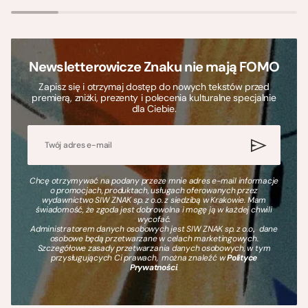
Newsletterowicze Znaku nie mają FOMO
Zapisz się i otrzymaj dostęp do nowych tekstów przed
premierą, zniżki, prezenty i polecenia kulturalne specjalnie
dla Ciebie.
Chcę otrzymywać na podany przeze mnie adres e-mail informacje
o promocjach, produktach, usługach oferowanych przez
wydawnictwo SIW ZNAK sp. z o.o. z siedzibą w Krakowie. Mam
świadomość, że zgoda jest dobrowolna i mogę ją w każdej chwili
wycofać.
Administratorem danych osobowych jest SIW ZNAK sp. z o.o., dane
osobowe będą przetwarzane w celach marketingowych.
Szczegółowe zasady przetwarzania danych osobowych, w tym
przysługujących Ci prawach, można znaleźć w
Polityce
Prywatności
.