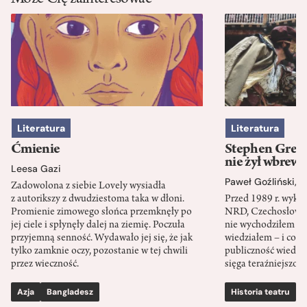
Literatura
Literatura
Ćmienie
Stephen Green
nie żył wbrew 
Leesa Gazi
Paweł Goźliński
,
S
Zadowolona z siebie Lovely wysiadła
z autorikszy z dwudziestoma taka w dłoni.
Przed 1989 r. wykł
Promienie zimowego słońca przemknęły po
NRD, Czechosłowacj
jej ciele i spłynęły dalej na ziemię. Poczuła
nie wychodziłem po
przyjemną senność. Wydawało jej się, że jak
wiedziałem – i co w
tylko zamknie oczy, pozostanie w tej chwili
publiczność wiedzia
przez wieczność.
sięga teraźniejszośc
Azja
Bangladesz
Historia teatru
S