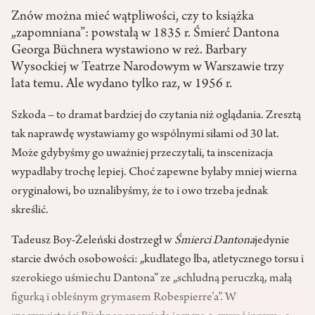
Znów można mieć wątpliwości, czy to książka
„zapomniana”: powstałą w 1835 r. Śmierć Dantona
Georga Büchnera wystawiono w reż. Barbary
Wysockiej w Teatrze Narodowym w Warszawie trzy
lata temu. Ale wydano tylko raz, w 1956 r.
Szkoda – to dramat bardziej do czytania niż oglądania. Zresztą
tak naprawdę wystawiamy go wspólnymi siłami od 30 lat.
Może gdybyśmy go uważniej przeczytali, ta inscenizacja
wypadłaby trochę lepiej. Choć zapewne byłaby mniej wierna
oryginałowi, bo uznalibyśmy, że to i owo trzeba jednak
skreślić.
Tadeusz Boy-Żeleński dostrzegł w
Śmierci Dantona
jedynie
starcie dwóch osobowości: „kudłatego łba, atletycznego torsu i
szerokiego uśmiechu Dantona” ze „schludną peruczką, małą
figurką i obleśnym grymasem Robespierre’a”. W