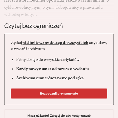
rzeczywistości Büchner opowiada jeszcze o czymś innym: o
cyklu rewolucyjnym, o tym, jak bojownicy o prawa ludu
wchodzą w buty…
Czytaj bez ograniczeń
Zyskaj
nielimitowany dostęp do wszystkich
artykułów,
e-wydań i archiwum
Pełny dostęp do wszystkich artykułów
Każdy nowy numer od razu w e-wydaniu
Archiwum numerów zawsze pod ręką
Rozpocznij prenumeratę
Masz już konto? Zaloguj się, aby kontynuuwać