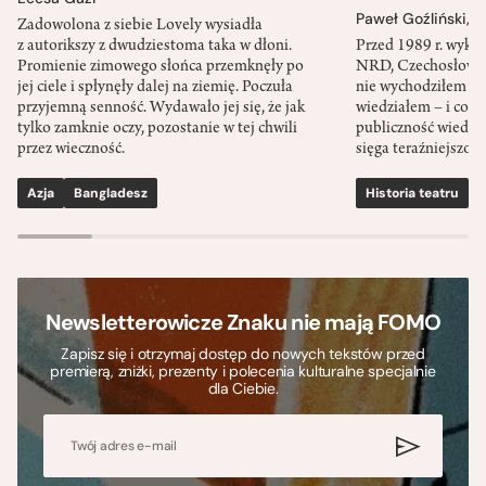
Paweł Goźliński
,
S
Zadowolona z siebie Lovely wysiadła
z autorikszy z dwudziestoma taka w dłoni.
Przed 1989 r. wykł
Promienie zimowego słońca przemknęły po
NRD, Czechosłowacj
jej ciele i spłynęły dalej na ziemię. Poczuła
nie wychodziłem po
przyjemną senność. Wydawało jej się, że jak
wiedziałem – i co w
tylko zamknie oczy, pozostanie w tej chwili
publiczność wiedzia
przez wieczność.
sięga teraźniejszośc
Azja
Bangladesz
Historia teatru
S
Newsletterowicze Znaku nie mają FOMO
Zapisz się i otrzymaj dostęp do nowych tekstów przed
premierą, zniżki, prezenty i polecenia kulturalne specjalnie
dla Ciebie.