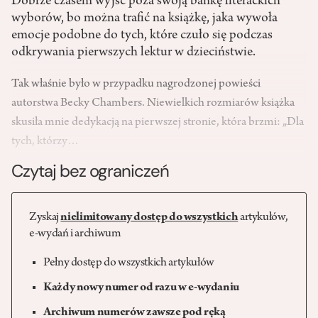
Dobrze czasem wyjść poza swoją bańkę literackich
wyborów, bo można trafić na książkę, jaka wywoła
emocje podobne do tych, które czuło się podczas
odkrywania pierwszych lektur w dzieciństwie.
Tak właśnie było w przypadku nagrodzonej powieści
autorstwa Becky Chambers. Niewielkich rozmiarów książka
skusiła mnie dedykacją na pierwszej stronie, która brzmi: „Dla
tych, którzy…
Czytaj bez ograniczeń
Zyskaj
nielimitowany dostęp do wszystkich
artykułów,
e-wydań i archiwum
Pełny dostęp do wszystkich artykułów
Każdy nowy numer od razu w e-wydaniu
Archiwum numerów zawsze pod ręką