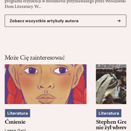
programu rezydencji w Broumovie przyznawanego przez Wrocławski
Dom Literatury. W...
Zobacz wszystkie artykuły autora
Może Cię zainteresować
Literatura
Literatura
Ćmienie
Stephen Green
nie żył wbrew 
Leesa Gazi