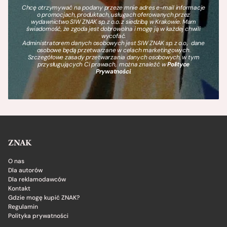
Chcę otrzymywać na podany przeze mnie adres e-mail informacje
o promocjach, produktach, usługach oferowanych przez
wydawnictwo SIW ZNAK sp. z o.o. z siedzibą w Krakowie. Mam
świadomość, że zgoda jest dobrowolna i mogę ją w każdej chwili
wycofać.
Administratorem danych osobowych jest SIW ZNAK sp. z o.o., dane
osobowe będą przetwarzane w celach marketingowych.
Szczegółowe zasady przetwarzania danych osobowych, w tym
przysługujących Ci prawach, można znaleźć w
Polityce
Prywatności
.
ZNAK
O nas
Dla autorów
Dla reklamodawców
Kontakt
Gdzie mogę kupić ZNAK?
Regulamin
Polityka prywatności