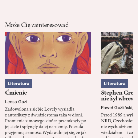
Może Cię zainteresować
Literatura
Literatura
Ćmienie
Stephen Green
nie żył wbrew 
Leesa Gazi
Paweł Goźliński
,
S
Zadowolona z siebie Lovely wysiadła
z autorikszy z dwudziestoma taka w dłoni.
Przed 1989 r. wykł
Promienie zimowego słońca przemknęły po
NRD, Czechosłowacj
jej ciele i spłynęły dalej na ziemię. Poczuła
nie wychodziłem po
przyjemną senność. Wydawało jej się, że jak
wiedziałem – i co w