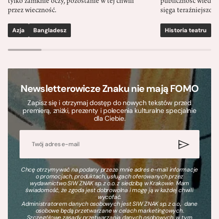
tylko zamknie oczy, pozostanie w tej chwili
publiczność wiedzia
przez wieczność.
sięga teraźniejszośc
Azja
Bangladesz
Historia teatru
S
Newsletterowicze Znaku nie mają FOMO
Zapisz się i otrzymaj dostęp do nowych tekstów przed
premierą, zniżki, prezenty i polecenia kulturalne specjalnie
dla Ciebie.
Chcę otrzymywać na podany przeze mnie adres e-mail informacje
o promocjach, produktach, usługach oferowanych przez
wydawnictwo SIW ZNAK sp. z o.o. z siedzibą w Krakowie. Mam
świadomość, że zgoda jest dobrowolna i mogę ją w każdej chwili
wycofać.
Administratorem danych osobowych jest SIW ZNAK sp. z o.o., dane
osobowe będą przetwarzane w celach marketingowych.
Szczegółowe zasady przetwarzania danych osobowych, w tym