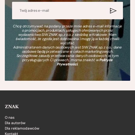
Chcę otrzymywać na podany przeze mnie adres e-mail informacje
o promocjach, produktach, usługach oferowanych przez
wydawnictwo SIW ZNAK sp. z o.o. z siedzibą w Krakowie. Mam
świadomość, że zgoda jest dobrowolna i mogę ją w każdej chwili
wycofać.
Administratorem danych osobowych jest SIW ZNAK sp. z o.o., dane
osobowe będą przetwarzane w celach marketingowych.
Szczegółowe zasady przetwarzania danych osobowych, w tym
przysługujących Ci prawach, można znaleźć w
Polityce
Prywatności
.
ZNAK
O nas
Dla autorów
Dla reklamodawców
Kontakt