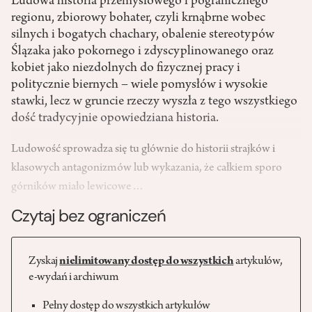
Ludowa historia przemysłowego i pogranicznego
regionu, zbiorowy bohater, czyli krnąbrne wobec
silnych i bogatych chachary, obalenie stereotypów
Ślązaka jako pokornego i zdyscyplinowanego oraz
kobiet jako niezdolnych do fizycznej pracy i
politycznie biernych – wiele pomysłów i wysokie
stawki, lecz w gruncie rzeczy wyszła z tego wszystkiego
dość tradycyjnie opowiedziana historia.
Ludowość sprowadza się tu głównie do historii strajków i
klasowych antagonizmów lub wykazania, że całkiem sporo
górników miało lewicowe…
Czytaj bez ograniczeń
Zyskaj
nielimitowany dostęp do wszystkich
artykułów,
e-wydań i archiwum
Pełny dostęp do wszystkich artykułów