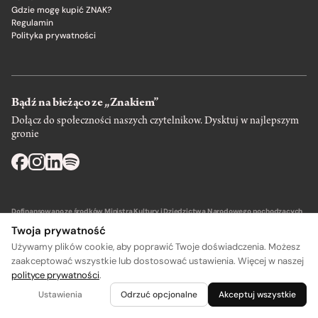
Gdzie mogę kupić ZNAK?
Regulamin
Polityka prywatności
Bądź na bieżąco ze „Znakiem”
Dołącz do społeczności naszych czytelnikow. Dysktuj w najlepszym
gronie
Dofinansowano ze środków Ministra Kultury i Dziedzictwa Narodowego pochodzących
z Funduszu Promocji Kultury – państwowego funduszu celowego.
Twoja prywatność
Używamy plików cookie, aby poprawić Twoje doświadczenia. Możesz
zaakceptować wszystkie lub dostosować ustawienia. Więcej w naszej
polityce prywatności
.
A
A
Wydawca: SIW Znak w Krakowie
Ustawienia
Odrzuć opcjonalne
Akceptuj wszystkie