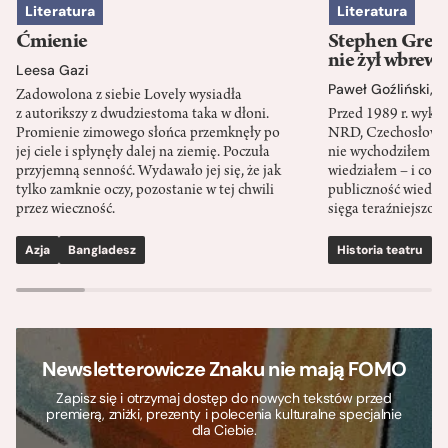
Literatura
Literatura
Ćmienie
Stephen Green
nie żył wbrew 
Leesa Gazi
Paweł Goźliński
,
S
Zadowolona z siebie Lovely wysiadła
z autorikszy z dwudziestoma taka w dłoni.
Przed 1989 r. wykł
Promienie zimowego słońca przemknęły po
NRD, Czechosłowacj
jej ciele i spłynęły dalej na ziemię. Poczuła
nie wychodziłem po
przyjemną senność. Wydawało jej się, że jak
wiedziałem – i co w
tylko zamknie oczy, pozostanie w tej chwili
publiczność wiedzia
przez wieczność.
sięga teraźniejszośc
Azja
Bangladesz
Historia teatru
S
Newsletterowicze Znaku nie mają FOMO
Zapisz się i otrzymaj dostęp do nowych tekstów przed
premierą, zniżki, prezenty i polecenia kulturalne specjalnie
dla Ciebie.