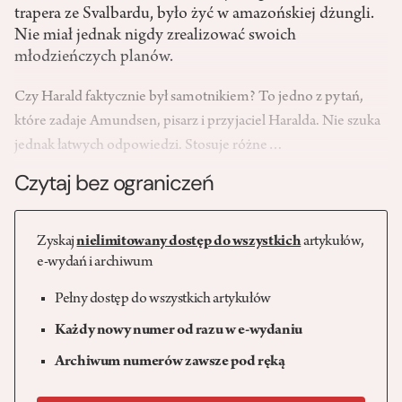
trapera ze Svalbardu, było żyć w amazońskiej dżungli.
Nie miał jednak nigdy zrealizować swoich
młodzieńczych planów.
Czy Harald faktycznie był samotnikiem? To jedno z pytań,
które zadaje Amundsen, pisarz i przyjaciel Haralda. Nie szuka
jednak łatwych odpowiedzi. Stosuje różne…
Czytaj bez ograniczeń
Zyskaj
nielimitowany dostęp do wszystkich
artykułów,
e-wydań i archiwum
Pełny dostęp do wszystkich artykułów
Każdy nowy numer od razu w e-wydaniu
Archiwum numerów zawsze pod ręką