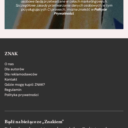
osobowe będą przetwarzane w celach marketingowych.
Szczegółowe zasady przetwarzania danych osobowych, w tym
przysługujących Ci prawach, można znaleźć w
Polityce
Prywatności
.
ZNAK
O nas
Dla autorów
Dla reklamodawców
Kontakt
Gdzie mogę kupić ZNAK?
Regulamin
Polityka prywatności
Bądź na bieżąco ze „Znakiem”