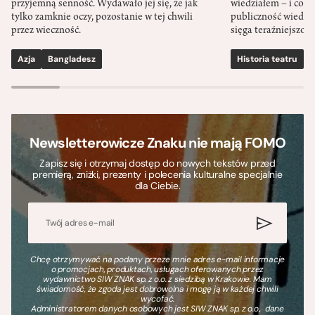
przyjemną senność. Wydawało jej się, że jak
wiedziałem – i co w
tylko zamknie oczy, pozostanie w tej chwili
publiczność wiedzia
przez wieczność.
sięga teraźniejszośc
Azja
Bangladesz
Historia teatru
S
Newsletterowicze Znaku nie mają FOMO
Zapisz się i otrzymaj dostęp do nowych tekstów przed
premierą, zniżki, prezenty i polecenia kulturalne specjalnie
dla Ciebie.
Chcę otrzymywać na podany przeze mnie adres e-mail informacje
o promocjach, produktach, usługach oferowanych przez
wydawnictwo SIW ZNAK sp. z o.o. z siedzibą w Krakowie. Mam
świadomość, że zgoda jest dobrowolna i mogę ją w każdej chwili
wycofać.
Administratorem danych osobowych jest SIW ZNAK sp. z o.o., dane