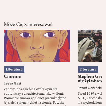
Może Cię zainteresować
Literatura
Literatura
Ćmienie
Stephen Green
nie żył wbrew 
Leesa Gazi
Paweł Goźliński
,
S
Zadowolona z siebie Lovely wysiadła
z autorikszy z dwudziestoma taka w dłoni.
Przed 1989 r. wykł
Promienie zimowego słońca przemknęły po
NRD, Czechosłowacj
jej ciele i spłynęły dalej na ziemię. Poczuła
nie wychodziłem po