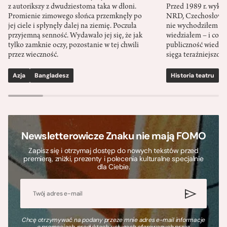
z autorikszy z dwudziestoma taka w dłoni.
Przed 1989 r. wykł
Promienie zimowego słońca przemknęły po
NRD, Czechosłowacj
jej ciele i spłynęły dalej na ziemię. Poczuła
nie wychodziłem po
przyjemną senność. Wydawało jej się, że jak
wiedziałem – i co w
tylko zamknie oczy, pozostanie w tej chwili
publiczność wiedzia
przez wieczność.
sięga teraźniejszośc
Azja
Bangladesz
Historia teatru
S
Newsletterowicze Znaku nie mają FOMO
Zapisz się i otrzymaj dostęp do nowych tekstów przed
premierą, zniżki, prezenty i polecenia kulturalne specjalnie
dla Ciebie.
Chcę otrzymywać na podany przeze mnie adres e-mail informacje