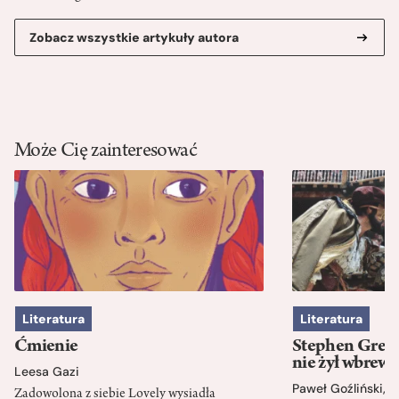
Zobacz wszystkie artykuły autora
Może Cię zainteresować
Literatura
Literatura
Ćmienie
Stephen Green
nie żył wbrew 
Leesa Gazi
Paweł Goźliński
,
S
Zadowolona z siebie Lovely wysiadła