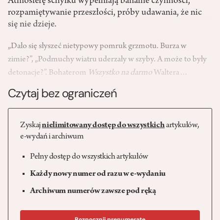
Atmosferę schyłku wypełniają banalne czynności,
rozpamiętywanie przeszłości, próby udawania, że nic
się nie dzieje.
„Dało się słyszeć nietypowy pomruk grzmotu. Burza w
zimie?”, „Podmuchy wiatru uderzały w szyby. A może to były
detonacje?”. Bohaterom
Wszystko na darmo
Waltera…
Czytaj bez ograniczeń
Zyskaj
nielimitowany dostęp do wszystkich
artykułów,
e-wydań i archiwum
Pełny dostęp do wszystkich artykułów
Każdy nowy numer od razu w e-wydaniu
Archiwum numerów zawsze pod ręką
Rozpocznij prenumeratę