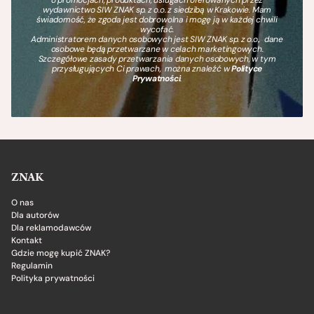
o promocjach, produktach, usługach oferowanych przez
wydawnictwo SIW ZNAK sp. z o.o. z siedzibą w Krakowie. Mam
świadomość, że zgoda jest dobrowolna i mogę ją w każdej chwili
wycofać.
Administratorem danych osobowych jest SIW ZNAK sp. z o.o., dane
osobowe będą przetwarzane w celach marketingowych.
Szczegółowe zasady przetwarzania danych osobowych, w tym
przysługujących Ci prawach, można znaleźć w
Polityce
Prywatności
.
ZNAK
O nas
Dla autorów
Dla reklamodawców
Kontakt
Gdzie mogę kupić ZNAK?
Regulamin
Polityka prywatności