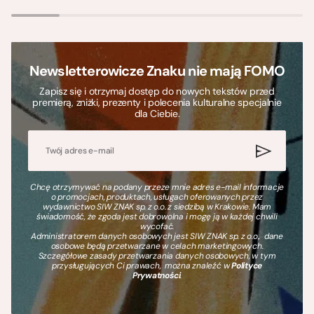
Newsletterowicze Znaku nie mają FOMO
Zapisz się i otrzymaj dostęp do nowych tekstów przed
premierą, zniżki, prezenty i polecenia kulturalne specjalnie
dla Ciebie.
Chcę otrzymywać na podany przeze mnie adres e-mail informacje
o promocjach, produktach, usługach oferowanych przez
wydawnictwo SIW ZNAK sp. z o.o. z siedzibą w Krakowie. Mam
świadomość, że zgoda jest dobrowolna i mogę ją w każdej chwili
wycofać.
Administratorem danych osobowych jest SIW ZNAK sp. z o.o., dane
osobowe będą przetwarzane w celach marketingowych.
Szczegółowe zasady przetwarzania danych osobowych, w tym
przysługujących Ci prawach, można znaleźć w
Polityce
Prywatności
.