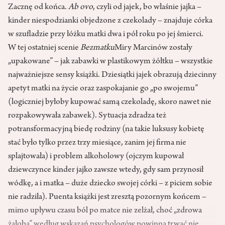
Zacznę od końca.
Ab ovo
, czyli od jajek, bo właśnie jajka –
kinder niespodzianki objedzone z czekolady – znajduje córka
w szufladzie przy łóżku matki dwa i pół roku po jej śmierci.
W tej ostatniej scenie
Bezmatku
Miry Marcinów zostały
„upakowane” – jak zabawki w plastikowym żółtku – wszystkie
najważniejsze sensy książki. Dziesiątki jajek obrazują dziecinny
apetyt matki na życie oraz zaspokajanie go „po swojemu”
(logiczniej byłoby kupować samą czekoladę, skoro nawet nie
rozpakowywała zabawek). Sytuacja zdradza też
potransformacyjną biedę rodziny (na takie luksusy kobietę
stać było tylko przez trzy miesiące, zanim jej firma nie
splajtowała) i problem alkoholowy (ojczym kupował
dziewczynce kinder jajko zawsze wtedy, gdy sam przynosił
wódkę, a i matka – duże dziecko swojej córki – z piciem sobie
nie radziła). Puenta książki jest zresztą pozornym końcem –
mimo upływu czasu ból po matce nie zelżał, choć „zdrowa
żałoba” według wskazań psychologów powinna trwać nie