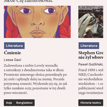
Może Cię zainteresować
Literatura
Literatura
Ćmienie
Stephen Green
nie żył wbrew 
Leesa Gazi
Paweł Goźliński
,
S
Zadowolona z siebie Lovely wysiadła
z autorikszy z dwudziestoma taka w dłoni.
Przed 1989 r. wykł
Promienie zimowego słońca przemknęły po
NRD, Czechosłowacj
jej ciele i spłynęły dalej na ziemię. Poczuła
nie wychodziłem po
przyjemną senność. Wydawało jej się, że jak
wiedziałem – i co w
tylko zamknie oczy, pozostanie w tej chwili
publiczność wiedzia
przez wieczność.
sięga teraźniejszośc
Azja
Bangladesz
Historia teatru
S