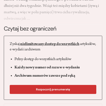
dłużej niż dwa tygodnie. Wciąż też między kobietami (żywą i
martwą, a więc w polu pamięci) trwa cicha rywalizacja,
odwieczna jak…
Czytaj bez ograniczeń
Zyskaj
nielimitowany dostęp do wszystkich
artykułów,
e-wydań i archiwum
Pełny dostęp do wszystkich artykułów
Każdy nowy numer od razu w e-wydaniu
Archiwum numerów zawsze pod ręką
Rozpocznij prenumeratę