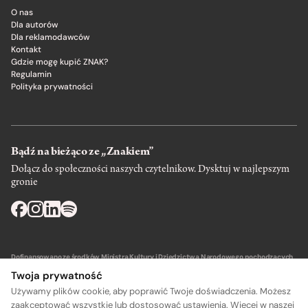
O nas
Dla autorów
Dla reklamodawców
Kontakt
Gdzie mogę kupić ZNAK?
Regulamin
Polityka prywatności
Bądź na bieżąco ze „Znakiem”
Dołącz do społeczności naszych czytelnikow. Dysktuj w najlepszym
gronie
Dofinansowano ze środków Ministra Kultury i Dziedzictwa Narodowego pochodzących
z Funduszu Promocji Kultury – państwowego funduszu celowego.
Twoja prywatność
Używamy plików cookie, aby poprawić Twoje doświadczenia. Możesz
zaakceptować wszystkie lub dostosować ustawienia. Więcej w naszej