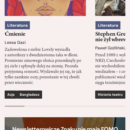
Literatura
Literatura
Ćmienie
Stephen Green
nie żył wbrew 
Leesa Gazi
Paweł Goźliński
,
S
Zadowolona z siebie Lovely wysiadła
z autorikszy z dwudziestoma taka w dłoni.
Przed 1989 r. wykł
Promienie zimowego słońca przemknęły po
NRD, Czechosłowacj
jej ciele i spłynęły dalej na ziemię. Poczuła
nie wychodziłem po
przyjemną senność. Wydawało jej się, że jak
wiedziałem – i co w
tylko zamknie oczy, pozostanie w tej chwili
publiczność wiedzia
przez wieczność.
sięga teraźniejszośc
Azja
Bangladesz
Historia teatru
S
Newsletterowicze Znaku nie mają FOMO