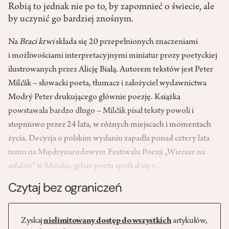
Robią to jednak nie po to, by zapomnieć o świecie, ale
by uczynić go bardziej znośnym.
Na
Braci krwi
składa się 20 przepełnionych znaczeniami
i możliwościami interpretacyjnymi miniatur prozy poetyckiej
ilustrowanych przez Alicję Białą. Autorem tekstów jest Peter
Mil
č
ák – słowacki poeta, tłumacz i założyciel wydawnictwa
Modrý Peter drukującego głównie poezję. Książka
powstawała bardzo długo – Mil
č
ák pisał teksty powoli i
stopniowo przez 24 lata, w różnych miejscach i momentach
życia. Decyzja o polskim wydaniu zapadła ponad cztery lata
temu na Międzynarodowym Festiwalu Poezji „Wiersze na
asfalcie” w Mińsku, gdzie poeta spotkał się z…
Czytaj bez ograniczeń
Zyskaj
nielimitowany dostęp do wszystkich
artykułów,