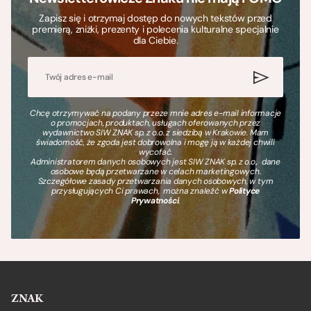
Zapisz się i otrzymaj dostęp do nowych tekstów przed
premierą, zniżki, prezenty i polecenia kulturalne specjalnie
dla Ciebie.
Chcę otrzymywać na podany przeze mnie adres e-mail informacje
o promocjach, produktach, usługach oferowanych przez
wydawnictwo SIW ZNAK sp. z o.o. z siedzibą w Krakowie. Mam
świadomość, że zgoda jest dobrowolna i mogę ją w każdej chwili
wycofać.
Administratorem danych osobowych jest SIW ZNAK sp. z o.o., dane
osobowe będą przetwarzane w celach marketingowych.
Szczegółowe zasady przetwarzania danych osobowych, w tym
przysługujących Ci prawach, można znaleźć w
Polityce
Prywatności
.
ZNAK