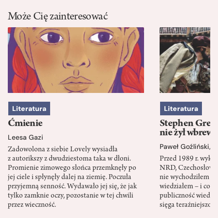
Może Cię zainteresować
Literatura
Literatura
Ćmienie
Stephen Green
nie żył wbrew 
Leesa Gazi
Paweł Goźliński
,
S
Zadowolona z siebie Lovely wysiadła
z autorikszy z dwudziestoma taka w dłoni.
Przed 1989 r. wykł
Promienie zimowego słońca przemknęły po
NRD, Czechosłowacj
jej ciele i spłynęły dalej na ziemię. Poczuła
nie wychodziłem po
przyjemną senność. Wydawało jej się, że jak
wiedziałem – i co w
tylko zamknie oczy, pozostanie w tej chwili
publiczność wiedzia
przez wieczność.
sięga teraźniejszośc