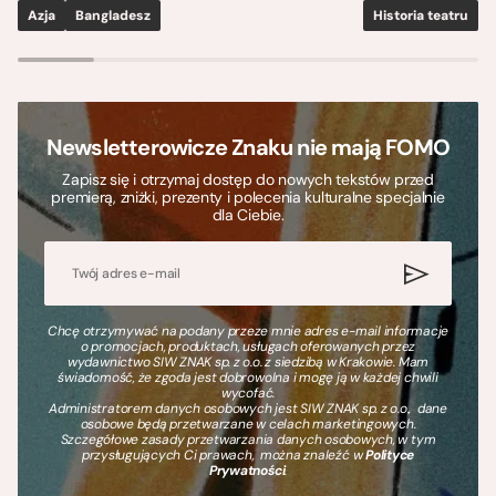
Azja
Bangladesz
Historia teatru
S
Newsletterowicze Znaku nie mają FOMO
Zapisz się i otrzymaj dostęp do nowych tekstów przed
premierą, zniżki, prezenty i polecenia kulturalne specjalnie
dla Ciebie.
Chcę otrzymywać na podany przeze mnie adres e-mail informacje
o promocjach, produktach, usługach oferowanych przez
wydawnictwo SIW ZNAK sp. z o.o. z siedzibą w Krakowie. Mam
świadomość, że zgoda jest dobrowolna i mogę ją w każdej chwili
wycofać.
Administratorem danych osobowych jest SIW ZNAK sp. z o.o., dane
osobowe będą przetwarzane w celach marketingowych.
Szczegółowe zasady przetwarzania danych osobowych, w tym
przysługujących Ci prawach, można znaleźć w
Polityce
Prywatności
.