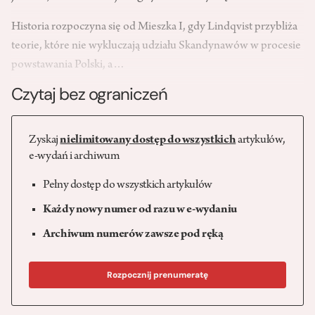
Historia rozpoczyna się od Mieszka I, gdy Lindqvist przybliża
teorie, które nie wykluczają udziału Skandynawów w procesie
powstawania Polski, a…
Czytaj bez ograniczeń
Zyskaj
nielimitowany dostęp do wszystkich
artykułów,
e-wydań i archiwum
Pełny dostęp do wszystkich artykułów
Każdy nowy numer od razu w e-wydaniu
Archiwum numerów zawsze pod ręką
Rozpocznij prenumeratę