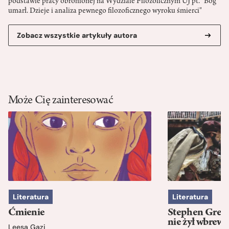
podstawie pracy obronionej na Wydziale Filozoficznym UJ pt. "Bóg
umarł. Dzieje i analiza pewnego filozoficznego wyroku śmierci"
Zobacz wszystkie artykuły autora
Może Cię zainteresować
Literatura
Literatura
Ćmienie
Stephen Green
nie żył wbrew 
Leesa Gazi