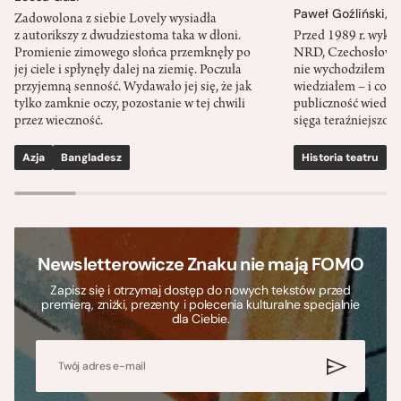
Paweł Goźliński
,
S
Zadowolona z siebie Lovely wysiadła
z autorikszy z dwudziestoma taka w dłoni.
Przed 1989 r. wykł
Promienie zimowego słońca przemknęły po
NRD, Czechosłowacj
jej ciele i spłynęły dalej na ziemię. Poczuła
nie wychodziłem po
przyjemną senność. Wydawało jej się, że jak
wiedziałem – i co w
tylko zamknie oczy, pozostanie w tej chwili
publiczność wiedzia
przez wieczność.
sięga teraźniejszośc
Azja
Bangladesz
Historia teatru
S
Newsletterowicze Znaku nie mają FOMO
Zapisz się i otrzymaj dostęp do nowych tekstów przed
premierą, zniżki, prezenty i polecenia kulturalne specjalnie
dla Ciebie.