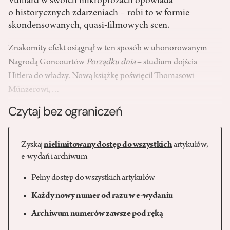
Vuillard w swoich mikroprozach opowiada
o historycznych zdarzeniach – robi to w formie
skondensowanych, quasi-filmowych scen.
Znakomity efekt osiągnął w ten sposób w uhonorowanym
Nagrodą Goncourtów
Porządku dnia
– studium dojścia
Hitlera do władzy. Nową książkę poświęcił Thomasowi
Münzerowi,…
Czytaj bez ograniczeń
Zyskaj
nielimitowany dostęp do wszystkich
artykułów,
e-wydań i archiwum
Pełny dostęp do wszystkich artykułów
Każdy nowy numer od razu w e-wydaniu
Archiwum numerów zawsze pod ręką