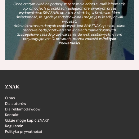
Chcę otrzymywać na podany przeze mnie adres e-mail informacje
o promocjach, produktach, usługach oferowanych przez
wydawnictwo SIW ZNAK sp. z o.o. z siedzibą w Krakowie. Mam
świadomość, że zgoda jest dobrowolna i mogę ją w każdej chwili
wycofać.
Administratorem danych osobowych jest SIW ZNAK sp. z o.o., dane
osobowe będą przetwarzane w celach marketingowych.
Szczegółowe zasady przetwarzania danych osobowych, w tym
przysługujących Ci prawach, można znaleźć w
Polityce
Prywatności
.
ZNAK
O nas
Dla autorów
Dla reklamodawców
Kontakt
Gdzie mogę kupić ZNAK?
Regulamin
Polityka prywatności