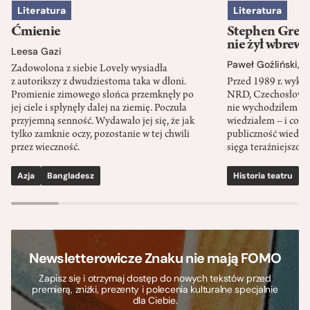
Literatura
Literatura
Ćmienie
Stephen Green
nie żył wbrew 
Leesa Gazi
Paweł Goźliński
,
S
Zadowolona z siebie Lovely wysiadła
z autorikszy z dwudziestoma taka w dłoni.
Przed 1989 r. wykł
Promienie zimowego słońca przemknęły po
NRD, Czechosłowacj
jej ciele i spłynęły dalej na ziemię. Poczuła
nie wychodziłem po
przyjemną senność. Wydawało jej się, że jak
wiedziałem – i co w
tylko zamknie oczy, pozostanie w tej chwili
publiczność wiedzia
przez wieczność.
sięga teraźniejszośc
Azja
Bangladesz
Historia teatru
S
Newsletterowicze Znaku nie mają FOMO
Zapisz się i otrzymaj dostęp do nowych tekstów przed
premierą, zniżki, prezenty i polecenia kulturalne specjalnie
dla Ciebie.