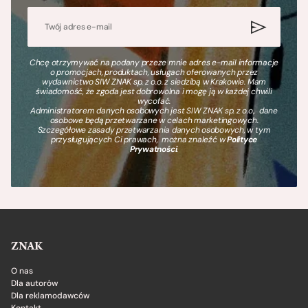
Chcę otrzymywać na podany przeze mnie adres e-mail informacje
o promocjach, produktach, usługach oferowanych przez
wydawnictwo SIW ZNAK sp. z o.o. z siedzibą w Krakowie. Mam
świadomość, że zgoda jest dobrowolna i mogę ją w każdej chwili
wycofać.
Administratorem danych osobowych jest SIW ZNAK sp. z o.o., dane
osobowe będą przetwarzane w celach marketingowych.
Szczegółowe zasady przetwarzania danych osobowych, w tym
przysługujących Ci prawach, można znaleźć w
Polityce
Prywatności
.
ZNAK
O nas
Dla autorów
Dla reklamodawców
Kontakt