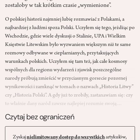
zostałoby w tak krótkim czasie „wymienione”.
O polskiej historii najmniej lubię rozmawiać z Polakami, a
najbardziej z ludźmi spoza Polski. Uczyłem się tego, jeżdżąc po
Wschodzie, gdzie wiele dyskusji o Stalinie, UPA i Wielkim
Księstwie Litewskim było wyzwaniem większym niż te same
rozmowy odbywane w cieplarnianych, przytakujących
warunkach polskich. Uczyłem się tam też, jak całe kosmosy
wspólnych dla regionu wydarzeń i zjawisk poszczególne
narody próbują zmieścić w przyciasnym gorsecie pozornej
wynikowości i zamknąć w tomach o nazwach „Historia Litwy”
czy „Historia Polski”. A gdy już to zrobiły, zastanawiam się: czy
to właśnie dany naród zawsze najlepiej rozumie swoją…
Czytaj bez ograniczeń
Zyskaj
nielimitowany dostęp do wszystkich
artykułów,