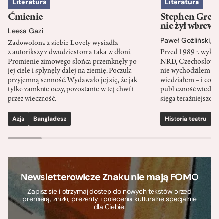
Literatura
Literatura
Ćmienie
Stephen Green
nie żył wbrew 
Leesa Gazi
Paweł Goźliński
,
S
Zadowolona z siebie Lovely wysiadła
z autorikszy z dwudziestoma taka w dłoni.
Przed 1989 r. wykł
Promienie zimowego słońca przemknęły po
NRD, Czechosłowacj
jej ciele i spłynęły dalej na ziemię. Poczuła
nie wychodziłem po
przyjemną senność. Wydawało jej się, że jak
wiedziałem – i co w
tylko zamknie oczy, pozostanie w tej chwili
publiczność wiedzia
przez wieczność.
sięga teraźniejszośc
Azja
Bangladesz
Historia teatru
S
Newsletterowicze Znaku nie mają FOMO
Zapisz się i otrzymaj dostęp do nowych tekstów przed
premierą, zniżki, prezenty i polecenia kulturalne specjalnie
dla Ciebie.