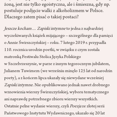
żoną, jest nie tylko egoistyczna, ale i śmieszna, gdy np.
postuluje podjęcie walki z alkoholizmem w Polsce.
Dlaczego zatem pisać o takiej postaci?
Jeszcze kocham… Zapiski intymne
to jedna z najbardziej
wyczekiwanych książek mijającego – szczególnego dla pamięci
o Annie Świrszczyńskiej – roku. 7 lutego 2019 r. przypadła
110. rocznica urodzin poetki, w związku z czym została
matronką Festiwalu Stolica Języka Polskiego
w Szczebrzeszynie, w parze z innym tegorocznym jubilatem,
Julianem Tuwimem (we wrześniu minęło 125 lat od narodzin
poety), a z końcem lipca ukazały się niewydane wcześniej
Zapiski intymne
. Nie opublikowano jednak nawet drobnego
wznowienia wierszy Świrszczyńskiej, wyboru tematycznego
ani naprawdę potrzebnego zbioru wierszy wszystkich.
Ostatnie pełne wydanie wierszy, czyli
Poezja
ze złotej serii
Państwowego Instytutu Wydawniczego, ukazało się 20 lat