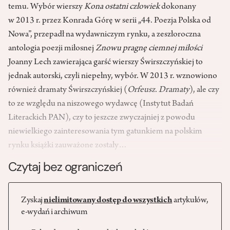
temu. Wybór wierszy
Kona ostatni człowiek
dokonany
w 2013 r. przez Konrada Górę w serii „44. Poezja Polska od
Nowa”, przepadł na wydawniczym rynku, a zeszłoroczna
antologia poezji miłosnej
Znowu pragnę ciemnej miłości
Joanny Lech zawierająca garść wierszy Świrszczyńskiej to
jednak autorski, czyli niepełny, wybór. W 2013 r. wznowiono
również dramaty Świrszczyńskiej (
Orfeusz. Dramaty
), ale czy
to ze względu na niszowego wydawcę (Instytut Badań
Literackich PAN), czy to jeszcze zwyczajniej z powodu
niewielkiego zainteresowania tym gatunkiem na polskim
rynku książki zauważone zostały…
Czytaj bez ograniczeń
Zyskaj
nielimitowany dostęp do wszystkich
artykułów,
e-wydań i archiwum