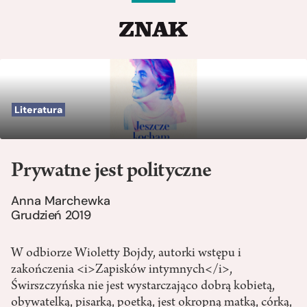
Literatura
Prywatne jest polityczne
Anna Marchewka
Grudzień 2019
W odbiorze Wioletty Bojdy, autorki wstępu i
zakończenia <i>Zapisków intymnych</i>,
Świrszczyńska nie jest wystarczająco dobrą kobietą,
obywatelką, pisarką, poetką, jest okropną matką, córką,