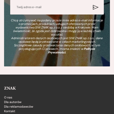
Chcę otrzymywać na podany przeze mnie adres e-mail informacje
o promocjach, produktach, usługach oferowanych przez
wydawnictwo SIW ZNAK sp. z o.o. z siedzibą w Krakowie. Mam
świadomość, że zgoda jest dobrowolna i mogę ją w każdej chwili
wycofać.
Administratorem danych osobowych jest SIW ZNAK sp. z o.o., dane
osobowe będą przetwarzane w celach marketingowych.
Szczegółowe zasady przetwarzania danych osobowych, w tym
przysługujących Ci prawach, można znaleźć w
Polityce
Prywatności
.
ZNAK
O nas
Dla autorów
Dla reklamodawców
Kontakt